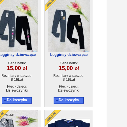
Legginsy dziewczęce
Legginsy dziewczęce
21341B(8-16)10szt
21341A(8-16)10szt
Cena netto:
Cena netto:
15,00 zł
15,00 zł
Rozmiary w paczce:
Rozmiary w paczce:
8-16Lat
8-16Lat
Płeć - dzieci:
Płeć - dzieci:
Dziewczynki
Dziewczynki
Do koszyka
Do koszyka