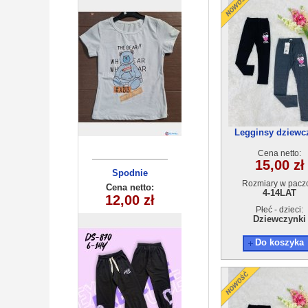
Legginsy dziewc
21342C(4-12)10
Cena netto:
15,00 zł
Legginsy
Spodnie
Rozmiary w pacz
dziewczęce
dziecięce
Cena netto:
Cena netto:
4-14LAT
(3/4-9/10) 5szt
DS-870(6-14)
12,00 zł
10,00 zł
10szt
Płeć - dzieci:
Dziewczynki
Do koszyka