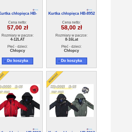
Kurtka chłopięca HB-
Kurtka chłopięca HB-8952
8951(4-12) 10szt
(8-16) 10szt
Cena netto:
Cena netto:
57,00 zł
58,00 zł
Rozmiary w paczce:
Rozmiary w paczce:
4-12LAT
8-16Lat
Płeć - dzieci:
Płeć - dzieci:
Chłopcy
Chłopcy
Do koszyka
Do koszyka