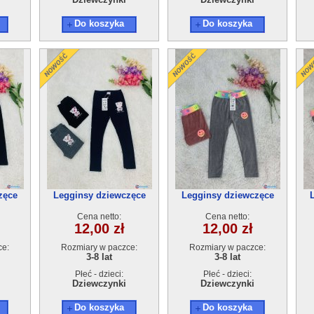
Do koszyka
Do koszyka
zęce
Legginsy dziewczęce
Legginsy dziewczęce
t
1095A(3-8)15szt
21252B(3-8)10szt
Cena netto:
Cena netto:
12,00 zł
12,00 zł
ce:
Rozmiary w paczce:
Rozmiary w paczce:
3-8 lat
3-8 lat
Płeć - dzieci:
Płeć - dzieci:
Dziewczynki
Dziewczynki
Do koszyka
Do koszyka