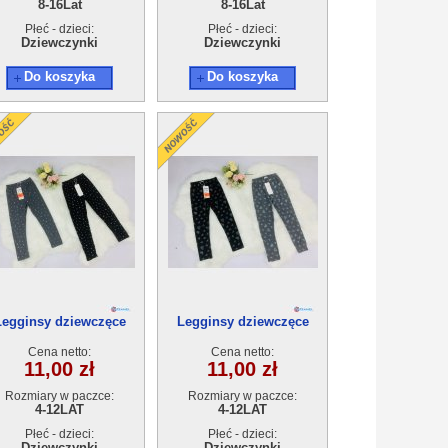
8-16Lat
8-16Lat
Płeć - dzieci:
Płeć - dzieci:
Dziewczynki
Dziewczynki
Do koszyka
Do koszyka
Legginsy dziewczęce
Legginsy dziewczęce
21836B(4-12)10szt
21836A(4-12)10szt
Cena netto:
Cena netto:
11,00 zł
11,00 zł
Rozmiary w paczce:
Rozmiary w paczce:
4-12LAT
4-12LAT
Płeć - dzieci:
Płeć - dzieci:
Dziewczynki
Dziewczynki