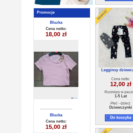
Promocje
Komplety
Bluzka
dziecięce (1-4
dziecięca
Cena netto:
Cena netto:
180626-20(4-14)
18,00 zł
12,00 zł
) 4szt
6szt
Legginsy dziewc
21255C(1-5)10s
Cena netto:
12,00 zł
Rozmiary w pacz
1-5 Lat
Płeć - dzieci:
Dziewczynki
Komplet
Bluzka
Do koszyka
dziecięca
dziecięcy
Cena netto:
Cena netto:
180626-14(6-16)
15,00 zł
30,00 zł
(3-10) 5szt
6szt