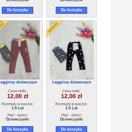
Do koszyka
Do koszyka
Legginsy dziewczęce
Legginsy dziewczęce
21253A(1-5)10szt
21253A(1-5)10szt
Cena netto:
Cena netto:
12,00 zł
12,00 zł
Rozmiary w paczce:
Rozmiary w paczce:
1-5 Lat
1-5 Lat
Płeć - dzieci:
Płeć - dzieci:
Dziewczynki
Dziewczynki
Do koszyka
Do koszyka