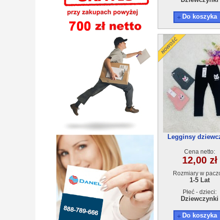
Do koszyka
Legginsy dziewc
1096A(1-5)15sz
Cena netto:
12,00 zł
Rozmiary w pacz
1-5 Lat
Płeć - dzieci:
Dziewczynki
Do koszyka