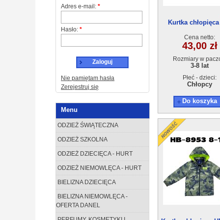
Adres e-mail:
*
Kurtka chłopięca
Hasło:
*
8625(3-8) 15sz
Cena netto:
43,00 zł
Rozmiary w pacz
Zaloguj
3-8 lat
Płeć - dzieci:
Nie pamiętam hasła
Chłopcy
Zerejestruj się
Do koszyka
Menu
ODZIEŻ ŚWIĄTECZNA
ODZIEŻ SZKOLNA
ODZIEŻ DZIECIĘCA - HURT
ODZIEŻ NIEMOWLĘCA - HURT
BIELIZNA DZIECIĘCA
BIELIZNA NIEMOWLĘCA -
OFERTA DANEL
PERFUMY, KOSMETYKI I