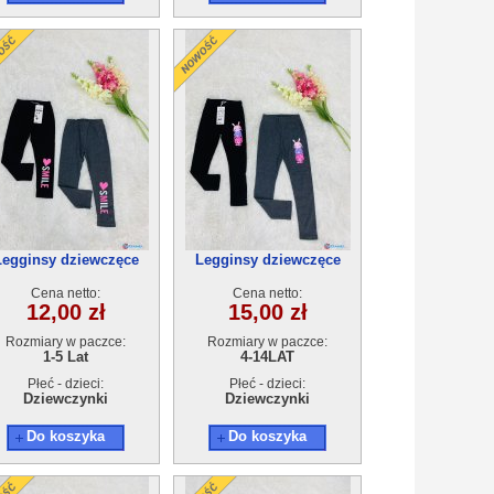
Legginsy dziewczęce
Legginsy dziewczęce
21344A(1-5)10szt
21342B(4-12)10szt
Cena netto:
Cena netto:
12,00 zł
15,00 zł
Rozmiary w paczce:
Rozmiary w paczce:
1-5 Lat
4-14LAT
Płeć - dzieci:
Płeć - dzieci:
Dziewczynki
Dziewczynki
Do koszyka
Do koszyka