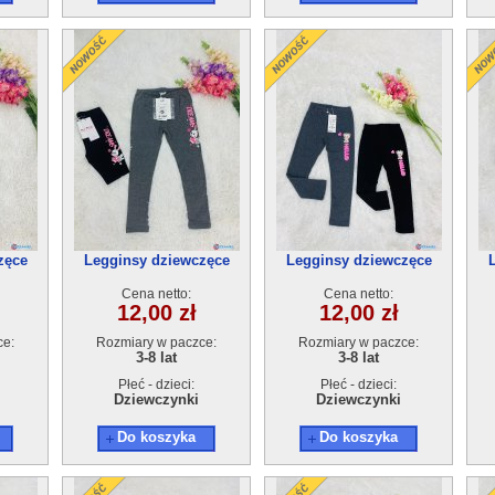
zęce
Legginsy dziewczęce
Legginsy dziewczęce
zt
21252B(3-8)10szt
21343A(3-8)10szt
Cena netto:
Cena netto:
12,00 zł
12,00 zł
ce:
Rozmiary w paczce:
Rozmiary w paczce:
3-8 lat
3-8 lat
Płeć - dzieci:
Płeć - dzieci:
Dziewczynki
Dziewczynki
Do koszyka
Do koszyka