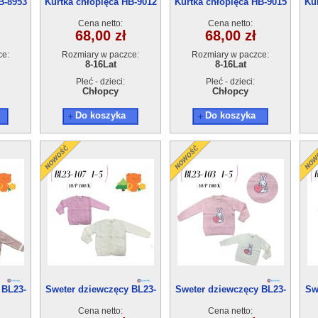
B-8953
Kurtka chłopięca HB-9012
Kurtka chłopięca HB-9015
Ku
(8-16) 10szt
(8-16) 10szt
Cena netto:
Cena netto:
68,00 zł
68,00 zł
ce:
Rozmiary w paczce:
Rozmiary w paczce:
8-16Lat
8-16Lat
Płeć - dzieci:
Płeć - dzieci:
Chłopcy
Chłopcy
Do koszyka
Do koszyka
 BL23-
Sweter dziewczęcy BL23-
Sweter dziewczęcy BL23-
Sw
107(1-5) 10szt
103(1-5) 10szt
Cena netto:
Cena netto: