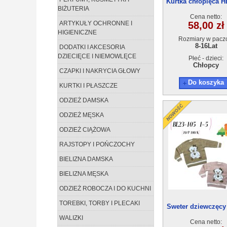
Kurtka chłopięca H
BIŻUTERIA
(8-16) 10szt
Cena netto:
ARTYKUŁY OCHRONNE I
58,00 zł
HIGIENICZNE
Rozmiary w pacz
8-16Lat
DODATKI I AKCESORIA
DZIECIĘCE I NIEMOWLĘCE
Płeć - dzieci:
Chłopcy
CZAPKI I NAKRYCIA GŁOWY
Do koszyka
KURTKI I PŁASZCZE
ODZIEŻ DAMSKA
ODZIEŻ MĘSKA
ODZIEŻ CIĄŻOWA
RAJSTOPY I POŃCZOCHY
BIELIZNA DAMSKA
BIELIZNA MĘSKA
ODZIEŻ ROBOCZA I DO KUCHNI
TOREBKI, TORBY I PLECAKI
Sweter dziewczęcy
105(1-5) 10szt
WALIZKI
Cena netto: