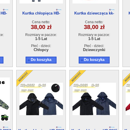
 HB-
Kurtka chłopięca HB-
Kurtka dziewczęca kk-
t
8623(1-5) 15szt
2024(1-5) 15szt
Cena netto:
Cena netto:
38,00 zł
38,00 zł
ce:
Rozmiary w paczce:
Rozmiary w paczce:
1-5 Lat
1-5 Lat
Płeć - dzieci:
Płeć - dzieci:
Chłopcy
Dziewczynki
Do koszyka
Do koszyka