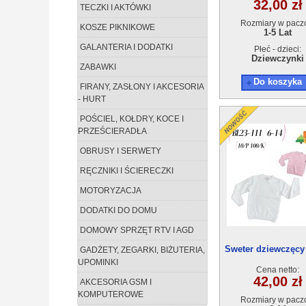
32,00 zł
TECZKI I AKTÓWKI
Rozmiary w pacz
KOSZE PIKNIKOWE
1-5 Lat
GALANTERIA I DODATKI
Płeć - dzieci:
Dziewczynki
ZABAWKI
Do koszyka
FIRANY, ZASŁONY I AKCESORIA
- HURT
POŚCIEL, KOŁDRY, KOCE I
PRZEŚCIERADŁA
OBRUSY I SERWETY
RĘCZNIKI I ŚCIERECZKI
MOTORYZACJA
DODATKI DO DOMU
DOMOWY SPRZĘT RTV I AGD
Sweter dziewczęcy
GADŻETY, ZEGARKI, BIŻUTERIA,
111(6-14) 10sz
UPOMINKI
Cena netto:
42,00 zł
AKCESORIA GSM I
KOMPUTEROWE
Rozmiary w pacz