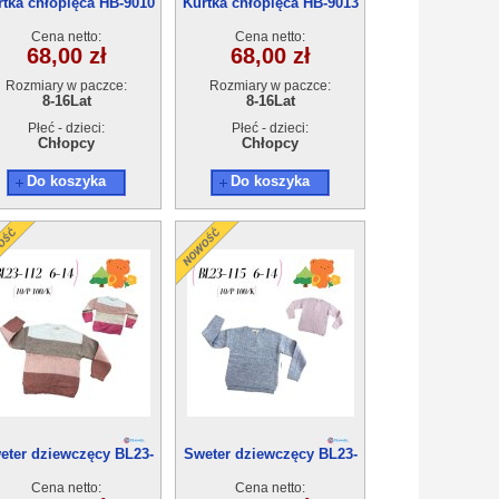
rtka chłopięca HB-9010
Kurtka chłopięca HB-9013
(8-16) 10szt
(8-16) 10szt
Cena netto:
Cena netto:
68,00 zł
68,00 zł
Rozmiary w paczce:
Rozmiary w paczce:
8-16Lat
8-16Lat
Płeć - dzieci:
Płeć - dzieci:
Chłopcy
Chłopcy
Do koszyka
Do koszyka
eter dziewczęcy BL23-
Sweter dziewczęcy BL23-
112(6-14) 10szt
115(6-14) 10szt
Cena netto:
Cena netto: