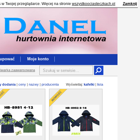
s w Twojej przeglądarce. Więcej na stronie
wszystkoociasteczkach.pl
Zamknij
kupować
Moje konto
iwarka zaawansowana
y dodania
|
ceny
|
nazwy
|
producenta
Wyświetlaj:
kafelki
|
lista