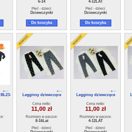
6-14
4-12LAT
Płeć - dzieci:
Płeć - dzieci:
Dziewczynki
Dziewczynki
Do koszyka
Do koszyka
 BL23-
Legginsy dziewczęce
Legginsy dziewczęce
t
21835B(8-16)10szt
21836C(4-12)10szt
Cena netto:
Cena netto:
11,00 zł
11,00 zł
ce:
Rozmiary w paczce:
Rozmiary w paczce:
8-16Lat
4-12LAT
Płeć - dzieci:
Płeć - dzieci:
Dziewczynki
Dziewczynki