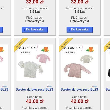
32,00 zł
32,00 zł
ce:
Rozmiary w paczce:
Rozmiary w paczce:
1-5 Lat
1-5 Lat
Płeć - dzieci:
Płeć - dzieci:
Dziewczynki
Dziewczynki
Do koszyka
Do koszyka
 BL23-
Sweter dziewczęcy BL23-
Sweter dziewczęcy BL23-
Sw
t
113(6-14) 10szt
109(4-12) 10szt
Cena netto:
Cena netto:
42,00 zł
42,00 zł
ce:
Rozmiary w paczce:
Rozmiary w paczce: