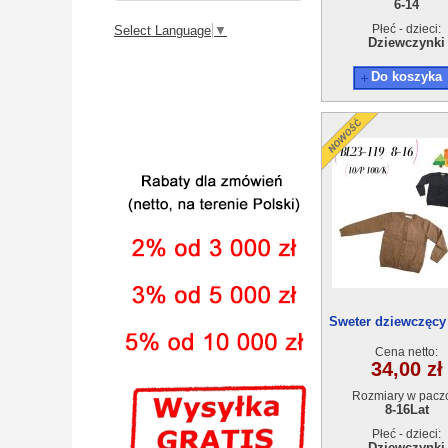
6-14
Płeć - dzieci:
Select Language
▼
Dziewczynki
Do koszyka
Sweter dziewczęcy
119(8-16) 10sz
Cena netto:
34,00 zł
Rozmiary w pacz
8-16Lat
Płeć - dzieci:
Dziewczynki