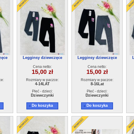
zęce
Legginsy dziewczęce
Legginsy dziewczęce
szt
21342A(4-12)10szt
21341E(8-16)10szt
Cena netto:
Cena netto:
15,00 zł
15,00 zł
ce:
Rozmiary w paczce:
Rozmiary w paczce:
4-14LAT
8-16Lat
Płeć - dzieci:
Płeć - dzieci:
Dziewczynki
Dziewczynki
Do koszyka
Do koszyka