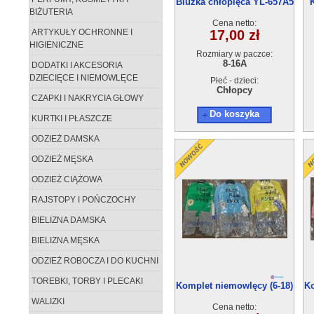
Bluzka chłopięca YL-657A5
BIŻUTERIA
(8-16A) 5szt
Cena netto:
ARTYKUŁY OCHRONNE I
17,00 zł
HIGIENICZNE
Rozmiary w paczce:
8-16A
DODATKI I AKCESORIA
DZIECIĘCE I NIEMOWLĘCE
Płeć - dzieci:
Chłopcy
CZAPKI I NAKRYCIA GŁOWY
Do koszyka
KURTKI I PŁASZCZE
ODZIEŻ DAMSKA
ODZIEŻ MĘSKA
ODZIEŻ CIĄŻOWA
RAJSTOPY I POŃCZOCHY
BIELIZNA DAMSKA
BIELIZNA MĘSKA
ODZIEŻ ROBOCZA I DO KUCHNI
TOREBKI, TORBY I PLECAKI
Komplet niemowlęcy (6-18)
Ko
4szt
WALIZKI
Cena netto: