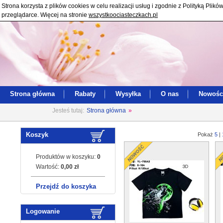
Strona korzysta z plików cookies w celu realizacji usług i zgodnie z Polityką Pl
przeglądarce. Więcej na stronie
wszystkoociasteczkach.pl
Strona główna
Rabaty
Wysyłka
O nas
Nowośc
Jesteś tutaj:
Strona główna
»
Koszyk
Pokaż
5
|
Produktów w koszyku:
0
Wartość:
0,00 zł
Przejdź do koszyka
Logowanie