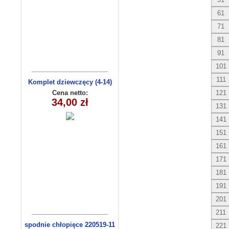
61
71
81
91
101
111
Komplet dziewczęcy (4-14)
8156
Cena netto:
121
34,00 zł
131
141
151
161
171
181
191
201
211
spodnie chłopięce 220519-11
221