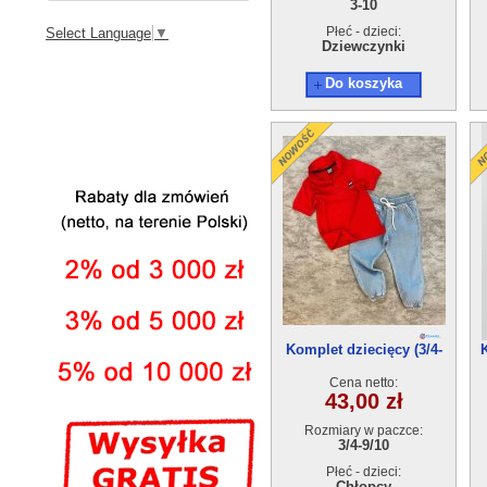
3-10
Płeć - dzieci:
Select Language
▼
Dziewczynki
Do koszyka
Komplet dziecięcy (3/4-
9/10) 5szt
Cena netto:
43,00 zł
Rozmiary w paczce:
3/4-9/10
Płeć - dzieci:
Chłopcy