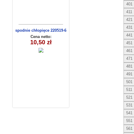
401
411
421
431
spodnie chłopięce 220519-6
441
(1- 4) 4 szt
Cena netto:
10,50 zł
451
461
471
481
491
501
511
521
531
541
551
561