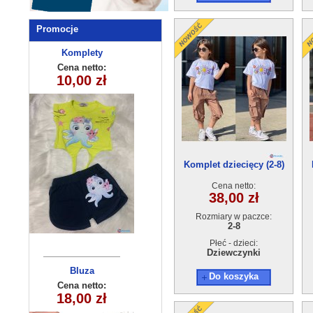
Promocje
Komplety
Komplet
dziecięce (1-4
niemowlęcy
Cena netto:
Cena netto:
5559 (6-24m)
10,00 zł
17,00 zł
) 4szt
4szt
Komplet dziecięcy (2-8)
5szt
Cena netto:
38,00 zł
Rozmiary w paczce:
2-8
Płeć - dzieci:
Dziewczynki
Komplet
Bluza
Do koszyka
niemowlęcy
dziecięca
Cena netto:
Cena netto:
290525-BB506
18,00 zł
32,50 zł
5162 (9-24)
(8-16) 10szt
4szt