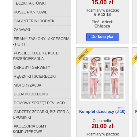
15,00 zł
TECZKI I AKTÓWKI
Rozmiary w paczce:
KOSZE PIKNIKOWE
6-9-12-18
GALANTERIA I DODATKI
Płeć - dzieci:
Chłopcy
ZABAWKI
Do koszyka
FIRANY, ZASŁONY I AKCESORIA
- HURT
POŚCIEL, KOŁDRY, KOCE I
PRZEŚCIERADŁA
OBRUSY I SERWETY
RĘCZNIKI I ŚCIERECZKI
MOTORYZACJA
DODATKI DO DOMU
DOMOWY SPRZĘT RTV I AGD
Komplet dziecięcy (3-10)
GADŻETY, ZEGARKI, BIŻUTERIA,
5szt
UPOMINKI
Cena netto:
28,00 zł
AKCESORIA GSM I
KOMPUTEROWE
Rozmiary w paczce: