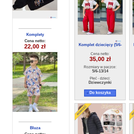
Komplety
Bluza
dziecięca(6-16)
dziecięce
Cena netto:
Cena netto:
Komplet dziecięcy (5/6-
22,00 zł
25,00 zł
(3-10 ) 5szt
6szt
13/14) 5szt
Cena netto:
35,00 zł
Rozmiary w paczce:
5/6-13/14
Płeć - dzieci:
Dziewczynki
Do koszyka
sukienka
Bluza
dziewczęca
dziecięca