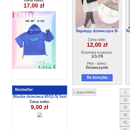
Cena netto:
Cena netto:
290525-DB387
17,00 zł
12,00 zł
(5-8)4szt
(8-16) 10szt
Rajstopy dziewczęce B-
Ra
3007(1/3-7/9) 24szt
Cena netto:
12,00 zł
Rozmiary w paczce:
1/3-7/9
Płeć - dzieci:
Dziewczynki
Do koszyka
Bestseller
« poprzednia
1
Bluzka dziecieca 657(1-5) 5szt
11
Cena netto:
9,00 zł
21
31
41
51