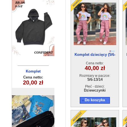
Komplet dziecięcy (5/6-
13/14) 5szt
Cena netto:
40,00 zł
Komplet
Spodnie
Rozmiary w paczce:
dziecięcy
dziecięce
Cena netto:
Cena netto:
5/6-13/14
20,00 zł
17,00 zł
KL-791A3
(4-8) 5szt
Płeć - dzieci:
Dziewczynki
Do koszyka