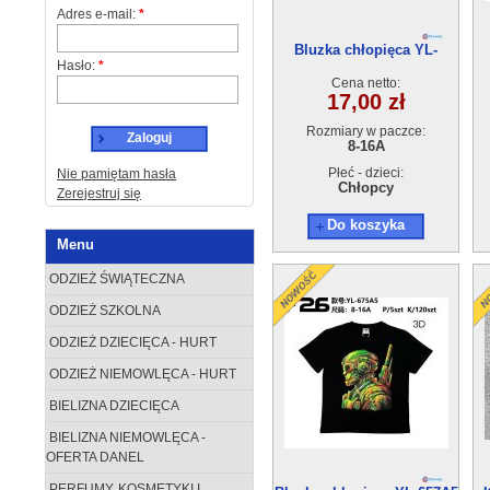
Adres e-mail:
*
Bluzka chłopięca YL-
Hasło:
*
655A3(8-16A) 5szt
Cena netto:
17,00 zł
Rozmiary w paczce:
Zaloguj
8-16A
Płeć - dzieci:
Nie pamiętam hasła
Chłopcy
Zerejestruj się
Do koszyka
Menu
ODZIEŻ ŚWIĄTECZNA
ODZIEŻ SZKOLNA
ODZIEŻ DZIECIĘCA - HURT
ODZIEŻ NIEMOWLĘCA - HURT
BIELIZNA DZIECIĘCA
BIELIZNA NIEMOWLĘCA -
OFERTA DANEL
PERFUMY, KOSMETYKI I