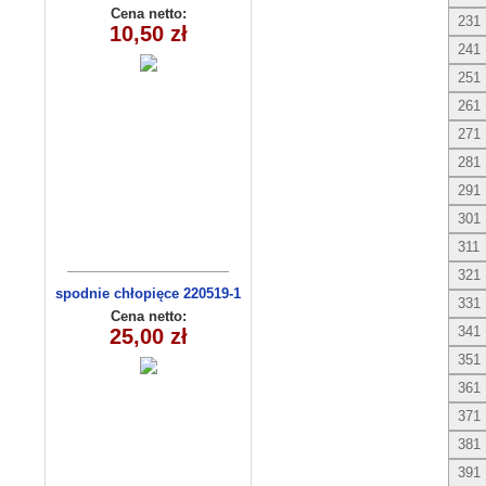
(9-12)
Cena netto:
231
10,50 zł
241
251
261
271
281
291
301
311
321
spodnie chłopięce 220519-1
331
(1-6) 5szt
Cena netto:
341
25,00 zł
351
361
371
381
391