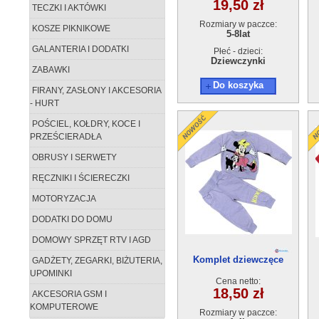
19,50 zł
TECZKI I AKTÓWKI
Rozmiary w paczce:
KOSZE PIKNIKOWE
5-8lat
GALANTERIA I DODATKI
Płeć - dzieci:
Dziewczynki
ZABAWKI
Do koszyka
FIRANY, ZASŁONY I AKCESORIA
- HURT
POŚCIEL, KOŁDRY, KOCE I
PRZEŚCIERADŁA
OBRUSY I SERWETY
RĘCZNIKI I ŚCIERECZKI
MOTORYZACJA
DODATKI DO DOMU
DOMOWY SPRZĘT RTV I AGD
Komplet dziewczęce
GADŻETY, ZEGARKI, BIŻUTERIA,
50228-0（1-4)4szt
UPOMINKI
Cena netto:
18,50 zł
AKCESORIA GSM I
KOMPUTEROWE
Rozmiary w paczce: