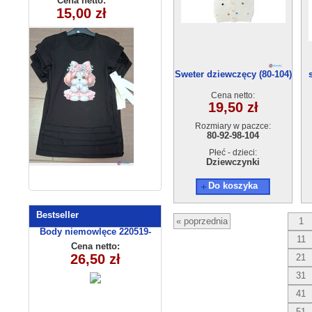
Cena netto:
Cena netto:
260625-41(6-16)
270625-1(6-16)
15,00 zł
18,00 zł
6szt
6szt
Sweter dziewczęcy (80-104)
4szt
Cena netto:
19,50 zł
Rozmiary w paczce:
80-92-98-104
Płeć - dzieci:
Dziewczynki
Do koszyka
Bestseller
« poprzednia
1
Body niemowlęce 220519-
11
14(56-74) 3szt
Cena netto:
26,50 zł
21
31
41
51