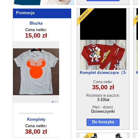
Promocje
Sukienka
Bluzka
dziewczęca
dziecięca
Cena netto:
Cena netto:
180626-9(6-16)
15,00 zł
27,00 zł
(4-14 ) 6szt
6szt
Komplet dziewczęce（3-
10)5szt
Cena netto:
35,00 zł
Rozmiary w paczce:
3-10lat
Płeć - dzieci:
Dziewczynki
Komplety
Komplet
Do koszyka
dziecięce (6-6
chlopiecy
Cena netto:
Cena netto:
KK9018(8-16)
38,00 zł
25,00 zł
) 6szt
15szt