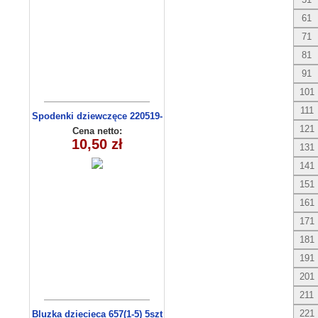
61
71
81
91
101
111
Spodenki dziewczęce 220519-
4 (13-16)
121
Cena netto:
10,50 zł
131
141
151
161
171
181
191
201
211
221
Bluzka dziecieca 657(1-5) 5szt