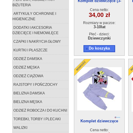
Komplet dziewczęce (3-
BIŻUTERIA
10)5szt
Cena netto:
ARTYKUŁY OCHRONNE I
34,00 zł
HIGIENICZNE
Rozmiary w paczce:
3-10lat
DODATKI I AKCESORIA
DZIECIĘCE I NIEMOWLĘCE
Płeć - dzieci:
Dziewczynki
CZAPKI I NAKRYCIA GŁOWY
Do koszyka
KURTKI I PŁASZCZE
ODZIEŻ DAMSKA
ODZIEŻ MĘSKA
ODZIEŻ CIĄŻOWA
RAJSTOPY I POŃCZOCHY
BIELIZNA DAMSKA
BIELIZNA MĘSKA
ODZIEŻ ROBOCZA I DO KUCHNI
TOREBKI, TORBY I PLECAKI
Komplet dziewczęce
50228-1（5-8)4szt
WALIZKI
Cena netto: