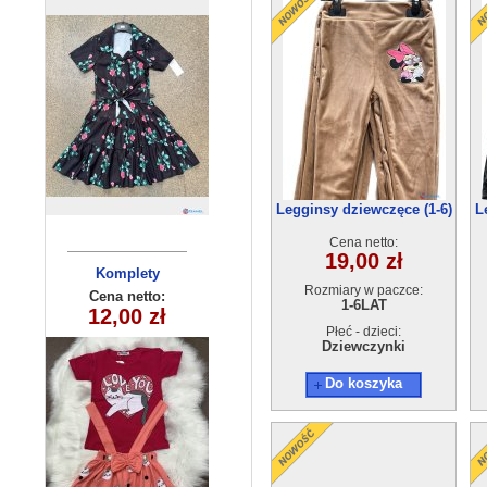
Legginsy dziewczęce (1-6)
L
6szt
Cena netto:
19,00 zł
Komplety
Legginsy
Rozmiary w paczce:
dziecięce (1-4
dziewczęce
Cena netto:
Cena netto:
1-6LAT
12,00 zł
(12-16) 4szt
8,50 zł
) 4szt
Płeć - dzieci:
Dziewczynki
Do koszyka