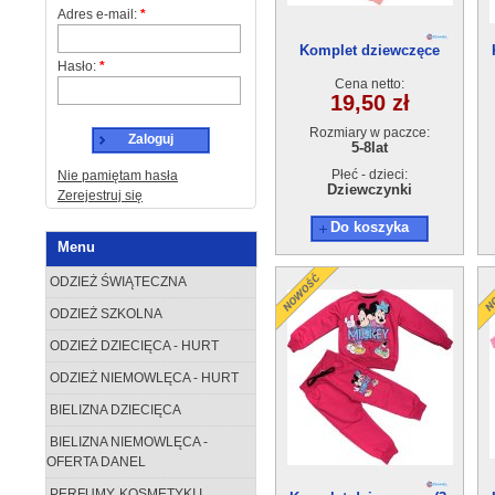
Adres e-mail:
*
Komplet dziewczęce
Hasło:
*
50227-1（5-8)4szt
Cena netto:
19,50 zł
Rozmiary w paczce:
Zaloguj
5-8lat
Płeć - dzieci:
Nie pamiętam hasła
Dziewczynki
Zerejestruj się
Do koszyka
Menu
ODZIEŻ ŚWIĄTECZNA
ODZIEŻ SZKOLNA
ODZIEŻ DZIECIĘCA - HURT
ODZIEŻ NIEMOWLĘCA - HURT
BIELIZNA DZIECIĘCA
BIELIZNA NIEMOWLĘCA -
OFERTA DANEL
PERFUMY, KOSMETYKI I