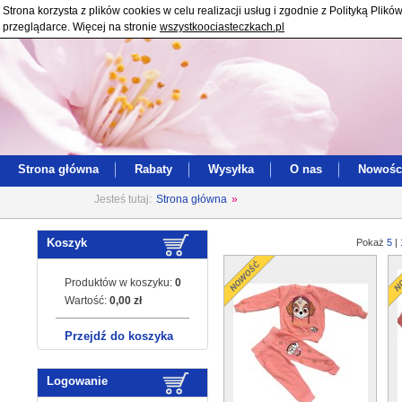
Strona korzysta z plików cookies w celu realizacji usług i zgodnie z Polityką Pl
przeglądarce. Więcej na stronie
wszystkoociasteczkach.pl
Strona główna
Rabaty
Wysyłka
O nas
Nowośc
Jesteś tutaj:
Strona główna
»
Koszyk
Pokaż
5
|
Produktów w koszyku:
0
Wartość:
0,00 zł
Przejdź do koszyka
Logowanie