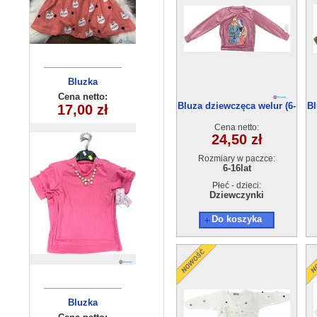
Bluzka
Bluzka
dziewczęca
dziecieca
Cena netto:
Cena netto:
Bluza dziewczęca welur (6-
Bl
270625-1(6-16)
17,00 zł
18,00 zł
(6-16）6szt
16) 6szt.
6szt
Cena netto:
24,50 zł
Rozmiary w paczce:
6-16lat
Płeć - dzieci:
Dziewczynki
Do koszyka
Bluzka
Bluzka
dziewczęca
dziewczęca