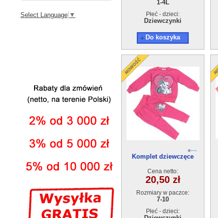
1-4L
Płeć - dzieci:
Select Language
▼
Dziewczynki
Do koszyka
Komplet dziewczęce
50229-1（7-10)4szt
Cena netto:
20,50 zł
Rozmiary w paczce:
7-10
Płeć - dzieci:
Dziewczynki