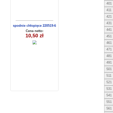
401
411
421
431
spodnie chłopięce 220519-6
441
(1- 4) 4 szt
Cena netto:
10,50 zł
451
461
471
481
491
501
511
521
531
541
551
561