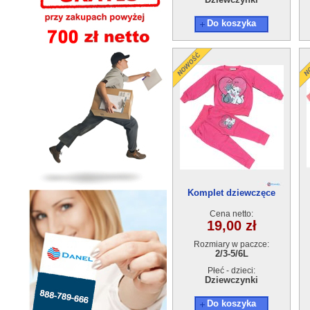
Do koszyka
Komplet dziewczęce
50229-0（2/3-5/6)4szt
Cena netto:
19,00 zł
Rozmiary w paczce:
2/3-5/6L
Płeć - dzieci:
Dziewczynki
Do koszyka