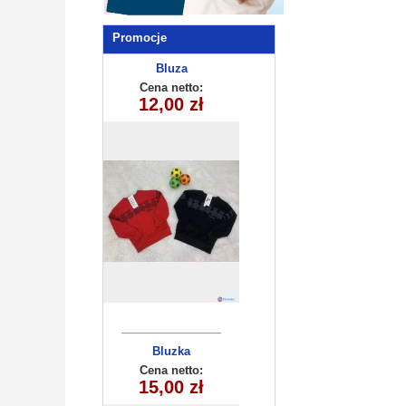
Promocje
Bluza
chłopięca
Cena netto:
12,00 zł
(8-16) 10szt
Bluzka
dziecięca
Cena netto:
180626-14(6-16)
15,00 zł
6szt