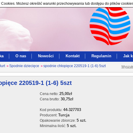
ików Cookies. Możesz określić warunki przechowywania lub dostępu do plików cookie
ka
O nas
Nowości
Kontakt
Regulamin
Jak 
Hurt
»
Spodnie dziecięce
»
spodnie chłopięce 220519-1 (1-6) 5szt
Wyszuk
opięce 220519-1 (1-6) 5szt
25,00zł
Cena netto:
30,75zł
Cena brutto:
44-327703
Kod produktu:
Turcja
Producent:
5 szt.
Opakowanie zbiorcze:
5 szt.
Minimalna ilość: