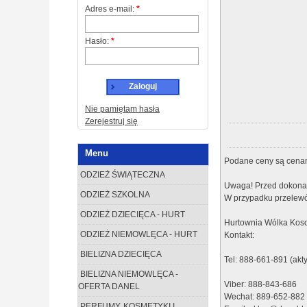
Adres e-mail:
*
Hasło:
*
Zaloguj
Nie pamiętam hasła
Zerejestruj się
Menu
Podane ceny są cenam
ODZIEŻ ŚWIĄTECZNA
Uwaga! Przed dokonan
ODZIEŻ SZKOLNA
W przypadku przelewó
ODZIEŻ DZIECIĘCA - HURT
Hurtownia Wólka Koso
ODZIEŻ NIEMOWLĘCA - HURT
Kontakt:
BIELIZNA DZIECIĘCA
Tel: 888-661-891 (akt
BIELIZNA NIEMOWLĘCA -
Viber: 888-843-686
OFERTA DANEL
Wechat: 889-652-882
PERFUMY, KOSMETYKI I