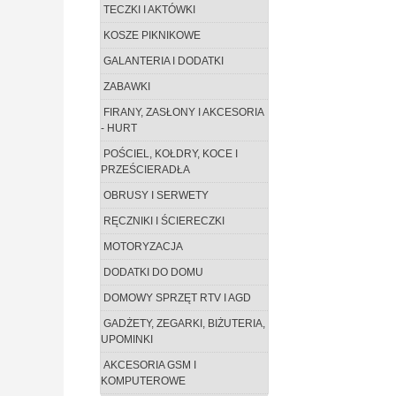
TECZKI I AKTÓWKI
KOSZE PIKNIKOWE
GALANTERIA I DODATKI
ZABAWKI
FIRANY, ZASŁONY I AKCESORIA
- HURT
POŚCIEL, KOŁDRY, KOCE I
PRZEŚCIERADŁA
OBRUSY I SERWETY
RĘCZNIKI I ŚCIERECZKI
MOTORYZACJA
DODATKI DO DOMU
DOMOWY SPRZĘT RTV I AGD
GADŻETY, ZEGARKI, BIŻUTERIA,
UPOMINKI
AKCESORIA GSM I
KOMPUTEROWE