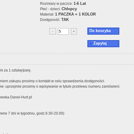
1-6 Lat
Rozmiary w paczce:
Chłopcy
Płeć - dzieci:
1 PACZKA = 1 KOLOR
Materiał:
TAK
Dostępność:
Do koszyka
-
+
Zapytaj
i za 1 sztukę/parę.
iem zakupu prosimy o kontakt w celu sprawdzenia dostępności.
w: uprzejmie prosimy o wpisywanie w tytule przelewu numeru zamówieni.
wska Danel-Hurt.pl
ywne 7 dni w tygodniu, godz.6:30-20.00)