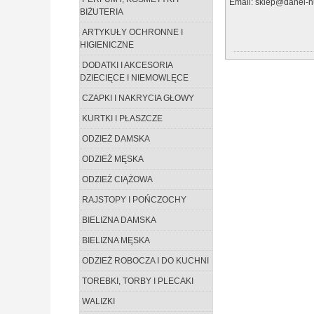
Email: sklep@danel-hu
BIŻUTERIA
ARTYKUŁY OCHRONNE I
HIGIENICZNE
DODATKI I AKCESORIA
DZIECIĘCE I NIEMOWLĘCE
CZAPKI I NAKRYCIA GŁOWY
KURTKI I PŁASZCZE
ODZIEŻ DAMSKA
ODZIEŻ MĘSKA
ODZIEŻ CIĄŻOWA
RAJSTOPY I POŃCZOCHY
BIELIZNA DAMSKA
BIELIZNA MĘSKA
ODZIEŻ ROBOCZA I DO KUCHNI
TOREBKI, TORBY I PLECAKI
WALIZKI