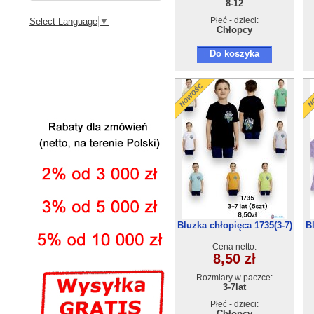
8-12
Płeć - dzieci:
Select Language
▼
Chłopcy
Do koszyka
Bluzka chłopięca 1735(3-7)
B
5szt
Cena netto:
8,50 zł
Rozmiary w paczce:
3-7lat
Płeć - dzieci:
Chłopcy