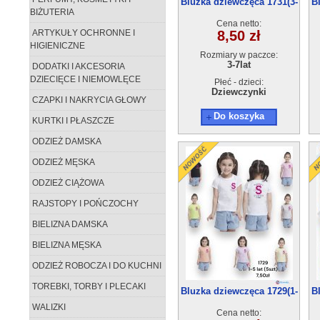
Bluzka dziewczęca 1731(3-
B
BIŻUTERIA
7)5szt
Cena netto:
ARTYKUŁY OCHRONNE I
8,50 zł
HIGIENICZNE
Rozmiary w paczce:
3-7lat
DODATKI I AKCESORIA
DZIECIĘCE I NIEMOWLĘCE
Płeć - dzieci:
Dziewczynki
CZAPKI I NAKRYCIA GŁOWY
Do koszyka
KURTKI I PŁASZCZE
ODZIEŻ DAMSKA
ODZIEŻ MĘSKA
ODZIEŻ CIĄŻOWA
RAJSTOPY I POŃCZOCHY
BIELIZNA DAMSKA
BIELIZNA MĘSKA
ODZIEŻ ROBOCZA I DO KUCHNI
TOREBKI, TORBY I PLECAKI
Bluzka dziewczęca 1729(1-
B
5)5szt
WALIZKI
Cena netto: