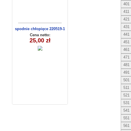
401
411
421
431
spodnie chłopięce 220519-1
(1-6) 5szt
441
Cena netto:
25,00 zł
451
461
471
481
491
501
511
521
531
541
551
561