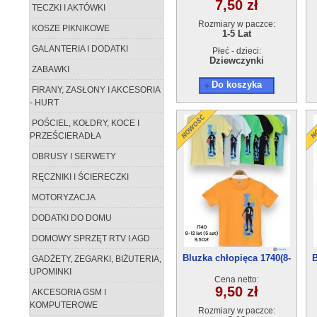
7,50 zł
TECZKI I AKTÓWKI
Rozmiary w paczce:
KOSZE PIKNIKOWE
1-5 Lat
GALANTERIA I DODATKI
Płeć - dzieci:
Dziewczynki
ZABAWKI
Do koszyka
FIRANY, ZASŁONY I AKCESORIA
- HURT
POŚCIEL, KOŁDRY, KOCE I
PRZEŚCIERADŁA
OBRUSY I SERWETY
RĘCZNIKI I ŚCIERECZKI
MOTORYZACJA
DODATKI DO DOMU
DOMOWY SPRZĘT RTV I AGD
Bluzka chłopięca 1740(8-
B
GADŻETY, ZEGARKI, BIŻUTERIA,
12) 5szt
UPOMINKI
Cena netto:
9,50 zł
AKCESORIA GSM I
KOMPUTEROWE
Rozmiary w paczce: