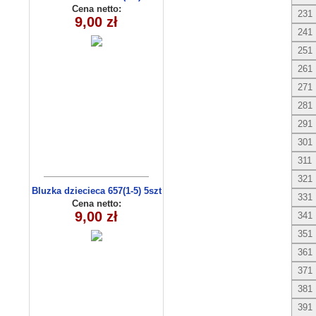
Cena netto:
231
9,00 zł
241
251
261
271
281
291
301
311
321
Bluzka dziecieca 657(1-5) 5szt
331
Cena netto:
9,00 zł
341
351
361
371
381
391