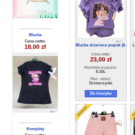
Bluzka
Bluzka
dziewczęca
dziewczęca
Cena netto:
Cena netto:
Bluzka dziecieca prązek (6-
L
270625-3(4-14)
270625-4(4-14)
18,00 zł
18,00 zł
16) 6szt
6szt
6szt
Cena netto:
23,00 zł
Rozmiary w paczce:
6-16L
Płeć - dzieci:
Dziewczynki
Do koszyka
Komplety
Komplety
dziecięce (1-4
dziecięce (1-4