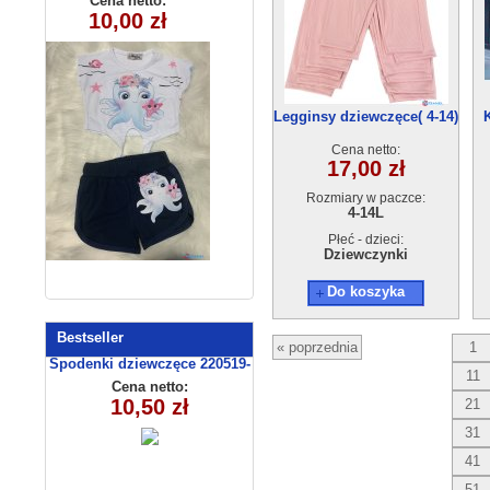
Cena netto:
Cena netto:
10,00 zł
10,00 zł
) 4szt
) 4szt
Legginsy dziewczęce( 4-14)
6szt
Cena netto:
17,00 zł
Rozmiary w paczce:
4-14L
Płeć - dzieci:
Dziewczynki
Do koszyka
Bestseller
« poprzednia
1
Spodenki dziewczęce 220519-
11
4 (13-16)
Cena netto:
10,50 zł
21
31
41
51