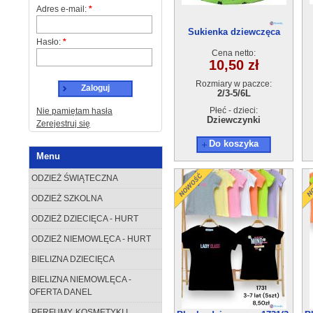
Adres e-mail:
*
Sukienka dziewczęca
Hasło:
*
50152-0(2/3-5/6) 4szt
Cena netto:
10,50 zł
Rozmiary w paczce:
Zaloguj
2/3-5/6L
Płeć - dzieci:
Nie pamiętam hasła
Dziewczynki
Zerejestruj się
Do koszyka
Menu
ODZIEŻ ŚWIĄTECZNA
ODZIEŻ SZKOLNA
ODZIEŻ DZIECIĘCA - HURT
ODZIEŻ NIEMOWLĘCA - HURT
BIELIZNA DZIECIĘCA
BIELIZNA NIEMOWLĘCA -
OFERTA DANEL
PERFUMY, KOSMETYKI I