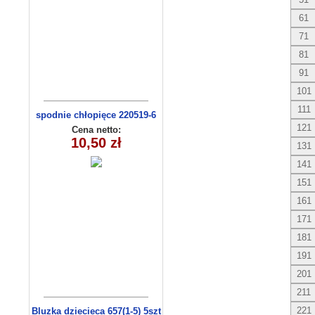
61
71
81
91
101
111
spodnie chłopięce 220519-6
(1- 4) 4 szt
121
Cena netto:
10,50 zł
131
141
151
161
171
181
191
201
211
221
Bluzka dziecieca 657(1-5) 5szt