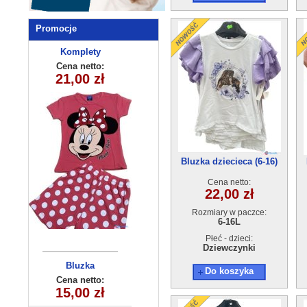
Promocje
Komplety
sukienka
dziewczęca
dziecięce
Cena netto:
Cena netto:
21,00 zł
12,00 zł
(3/4-9/10 )
(5-8)4szt
5szt
Bluzka dziecieca (6-16)
6szt
Cena netto:
22,00 zł
Rozmiary w paczce:
6-16L
Płeć - dzieci:
Dziewczynki
Komplety
Bluzka
Do koszyka
dziecięce (5-8
dziecięca
Cena netto:
Cena netto:
180626-16(6-16)
15,00 zł
15,50 zł
) 4szt
6szt