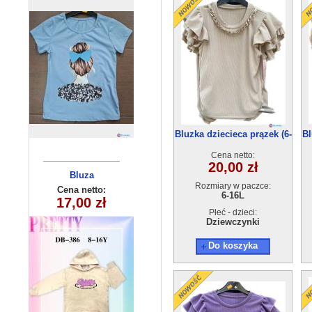
Bluzka dziecieca prązek (6-
Bl
16) 6szt
Cena netto:
20,00 zł
Bluzka
Bluza
Rozmiary w paczce:
chłopięca
dziecięca
Cena netto:
Cena netto:
6-16L
290525-DB386
17,00 zł
7,00 zł
(1-4) 4szt
(8-16) 10szt
Płeć - dzieci:
Dziewczynki
Do koszyka