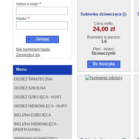
Adres e-mail:
*
Sukienka dziewczęca (1-
Hasło:
*
6)6szt
Cena netto:
24,00 zł
Rozmiary w paczce:
Zaloguj
1-6
Płeć - dzieci:
Nie pamiętam hasła
Dziewczynki
Zerejestruj się
Do koszyka
Menu
ODZIEŻ ŚWIĄTECZNA
ODZIEŻ SZKOLNA
ODZIEŻ DZIECIĘCA - HURT
ODZIEŻ NIEMOWLĘCA - HURT
BIELIZNA DZIECIĘCA
BIELIZNA NIEMOWLĘCA -
OFERTA DANEL
PERFUMY, KOSMETYKI I