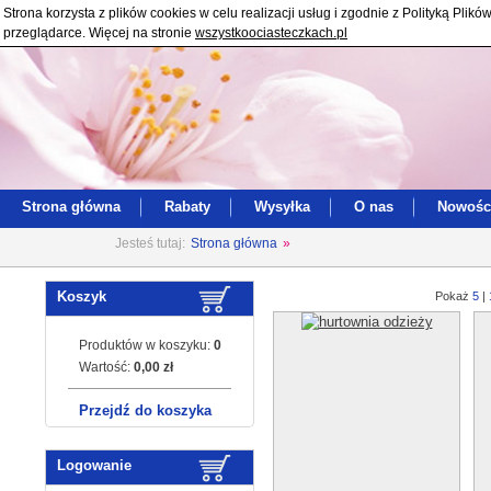
Strona korzysta z plików cookies w celu realizacji usług i zgodnie z Polityką Pl
przeglądarce. Więcej na stronie
wszystkoociasteczkach.pl
Strona główna
Rabaty
Wysyłka
O nas
Nowośc
Jesteś tutaj:
Strona główna
»
Koszyk
Pokaż
5
|
Produktów w koszyku:
0
Wartość:
0,00 zł
Przejdź do koszyka
Logowanie