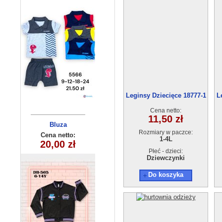
Leginsy Dziecięce 18777-1
L
(5-8) 4szt
Cena netto:
11,50 zł
Sukienka
Bluza
Rozmiary w paczce:
dziewczęca
dziecięca
Cena netto:
Cena netto:
1-4L
290525-DB363
20,00 zł
27,00 zł
(4-14 ) 6szt
(6-14) 10szt
Płeć - dzieci:
Dziewczynki
Do koszyka