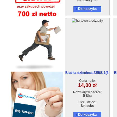
Do koszyka
Bluzka dziecieca 23568-1(5-
B
8）4szt
Cena netto:
14,00 zł
Rozmiary w paczce:
5-8lat
Płeć - dzieci:
Uniseks
Do koszyka