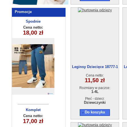
Promocje
Spodnie
Spodnie
dziecięce
dziecięce
Cena netto:
Cena netto:
18,00 zł
17,00 zł
KL-1057C
KL-790A2
Leginsy Dziecięce 18777-1
L
(5-8) 4szt
Cena netto:
11,50 zł
Rozmiary w paczce:
1-4L
Płeć - dzieci:
Dziewczynki
Komplet
Bluza
Do koszyka
niemowlęcy
dziecięca
Cena netto:
Cena netto:
290525-DB345
5566 (9-24m)
17,00 zł
17,00 zł
(4-12) 10szt
4szt