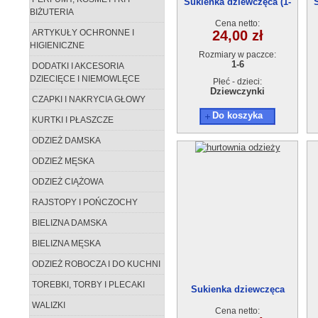
Sukienka dziewczęca (1-
BIŻUTERIA
6)6szt
Cena netto:
ARTYKUŁY OCHRONNE I
24,00 zł
HIGIENICZNE
Rozmiary w paczce:
1-6
DODATKI I AKCESORIA
DZIECIĘCE I NIEMOWLĘCE
Płeć - dzieci:
Dziewczynki
CZAPKI I NAKRYCIA GŁOWY
Do koszyka
KURTKI I PŁASZCZE
ODZIEŻ DAMSKA
ODZIEŻ MĘSKA
ODZIEŻ CIĄŻOWA
RAJSTOPY I POŃCZOCHY
BIELIZNA DAMSKA
BIELIZNA MĘSKA
ODZIEŻ ROBOCZA I DO KUCHNI
TOREBKI, TORBY I PLECAKI
Sukienka dziewczęca
22365 (4-14)6szt
WALIZKI
Cena netto: