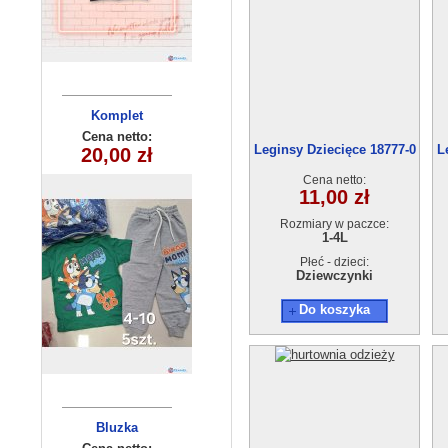
Komplet
Bluzka
dziecięcy
dziecięca
Cena netto:
Cena netto:
Leginsy Dziecięce 18777-0
L
20,00 zł
(3-10) 5szt
5,00 zł
(1-4) 4szt
Cena netto:
11,00 zł
Rozmiary w paczce:
1-4L
Płeć - dzieci:
Dziewczynki
Do koszyka
Legginsy
Bluzka
dziewczęca
dziewczęce