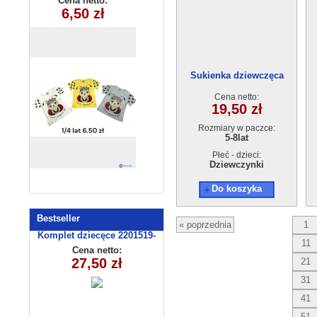
Cena netto:
Cena netto:
6,50 zł
7,00 zł
(1-4) 4szt
(4-8) 5szt
Sukienka dziewczęca
23570-1(5-8) 4szt
Cena netto:
19,50 zł
Rozmiary w paczce:
5-8lat
Płeć - dzieci:
Dziewczynki
Do koszyka
Bestseller
« poprzednia
1
Komplet dziecęce 2201519-
11
13(92-110m) 4szt
Cena netto:
27,50 zł
21
31
41
51