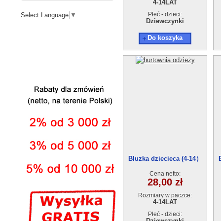
4-14LAT
Płeć - dzieci:
Select Language
▼
Dziewczynki
Do koszyka
Bluzka dziecieca (4-14）
6szt
Cena netto:
28,00 zł
Rozmiary w paczce:
4-14LAT
Płeć - dzieci:
Dziewczynki