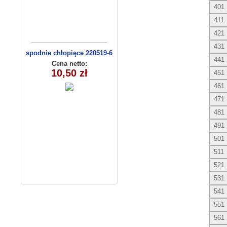
401
411
421
431
spodnie chłopięce 220519-6
441
(1- 4) 4 szt
Cena netto:
10,50 zł
451
461
471
481
491
501
511
521
531
541
551
561