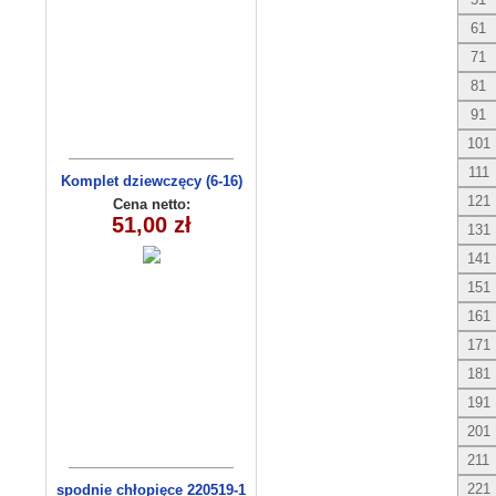
61
71
81
91
101
111
Komplet dziewczęcy (6-16)
8159
121
Cena netto:
51,00 zł
131
141
151
161
171
181
191
201
211
221
spodnie chłopięce 220519-1