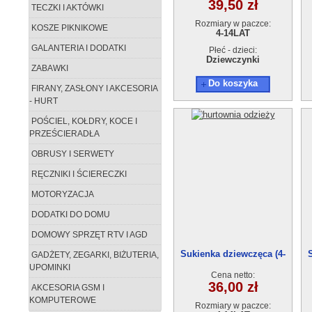
39,50 zł
TECZKI I AKTÓWKI
Rozmiary w paczce:
KOSZE PIKNIKOWE
4-14LAT
GALANTERIA I DODATKI
Płeć - dzieci:
Dziewczynki
ZABAWKI
Do koszyka
FIRANY, ZASŁONY I AKCESORIA
- HURT
POŚCIEL, KOŁDRY, KOCE I
PRZEŚCIERADŁA
OBRUSY I SERWETY
RĘCZNIKI I ŚCIERECZKI
MOTORYZACJA
DODATKI DO DOMU
DOMOWY SPRZĘT RTV I AGD
Sukienka dziewczęca (4-
GADŻETY, ZEGARKI, BIŻUTERIA,
14)6szt
UPOMINKI
Cena netto:
36,00 zł
AKCESORIA GSM I
KOMPUTEROWE
Rozmiary w paczce: