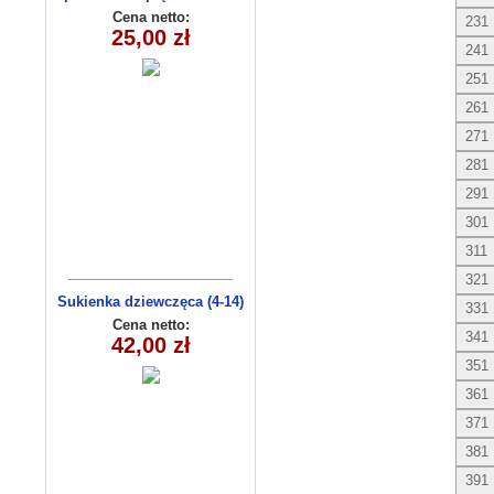
(1-6) 5szt
Cena netto:
231
25,00 zł
241
251
261
271
281
291
301
311
321
Sukienka dziewczęca (4-14)
331
C3009
Cena netto:
341
42,00 zł
351
361
371
381
391