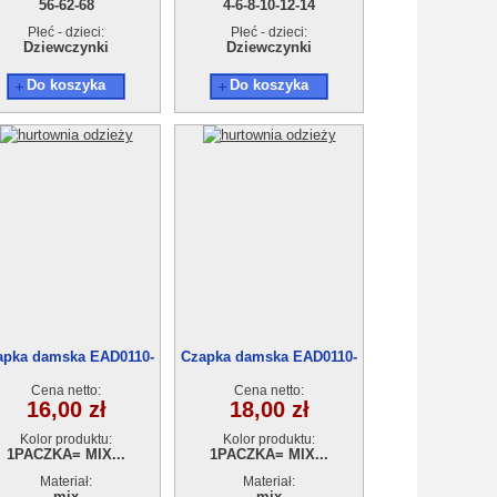
56-62-68
4-6-8-10-12-14
Płeć - dzieci:
Płeć - dzieci:
Dziewczynki
Dziewczynki
Do koszyka
Do koszyka
apka damska EAD0110-
Czapka damska EAD0110-
38
37
Cena netto:
Cena netto:
16,00 zł
18,00 zł
Kolor produktu:
Kolor produktu:
1PACZKA= MIX...
1PACZKA= MIX...
Materiał:
Materiał:
mix
mix