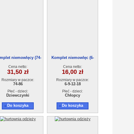
mplet niemowlęcy (74-
Komplet niemowlęc (6-
86) 9-0741
18m)2131
Cena netto:
Cena netto:
31,50 zł
16,00 zł
Rozmiary w paczce:
Rozmiary w paczce:
74-86
6-9-12-18
Płeć - dzieci:
Płeć - dzieci:
Dziewczynki
Chłopcy
Do koszyka
Do koszyka