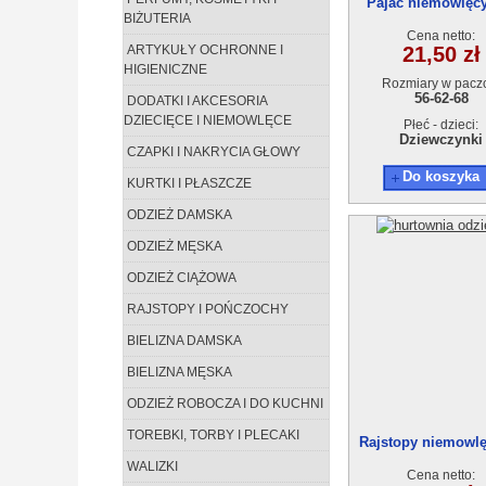
Pajac niemowlęcy
BIŻUTERIA
68)90727
Cena netto:
ARTYKUŁY OCHRONNE I
21,50 zł
HIGIENICZNE
Rozmiary w pacz
56-62-68
DODATKI I AKCESORIA
DZIECIĘCE I NIEMOWLĘCE
Płeć - dzieci:
Dziewczynki
CZAPKI I NAKRYCIA GŁOWY
Do koszyka
KURTKI I PŁASZCZE
ODZIEŻ DAMSKA
ODZIEŻ MĘSKA
ODZIEŻ CIĄŻOWA
RAJSTOPY I POŃCZOCHY
BIELIZNA DAMSKA
BIELIZNA MĘSKA
ODZIEŻ ROBOCZA I DO KUCHNI
TOREBKI, TORBY I PLECAKI
Rajstopy niemowlę
24msc) B6010-
WALIZKI
Cena netto: