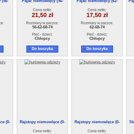
 (56-
Pajac niemowlęcy (56-
Pajac niemowlęcy (62-
Pa
74)90745
74)90762
Cena netto:
Cena netto:
21,50 zł
17,50 zł
ce:
Rozmiary w paczce:
Rozmiary w paczce:
56-62-68-74
62-68-74
Płeć - dzieci:
Płeć - dzieci:
Chłopcy
Chłopcy
Do koszyka
Do koszyka
ce (0-
Rajstopy niemowlęce (0-
Rajstopy niemowlęce (0-
Sk
1
24msc) A6010-1
24msc) B6010-1
Cena netto:
Cena netto: