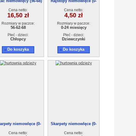
jac niemowlęcy (56-68)
Rajstopy niemowlęce (0-
90723
24msc) A6010-1
Cena netto:
Cena netto:
16,50 zł
4,50 zł
Rozmiary w paczce:
Rozmiary w paczce:
56-62-68
0-24 miesięcy
Płeć - dzieci:
Płeć - dzieci:
Chłopcy
Dziewczynki
Do koszyka
Do koszyka
arpety niemowlęce (0-
Skarpety niemowlęce (0-
24msc) DT325-1
24msc) DT325-2
Cena netto:
Cena netto: