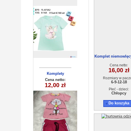
Komplet niemowlęcy
2131
Cena netto:
16,00 zł
Komplety
Rozmiary w pacz
dziecięce (1-4
Cena netto:
6-9-12-18
12,00 zł
) 4szt
Płeć - dzieci:
Chłopcy
Do koszyka