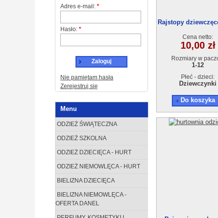
Adres e-mail:
*
Rajstopy dziewczęce
Hasło:
*
XHLC94238
Cena netto:
10,00 zł
Rozmiary w pacz
Zaloguj
1-12
Płeć - dzieci:
Nie pamiętam hasła
Dziewczynki
Zerejestruj się
Do koszyka
Menu
ODZIEŻ ŚWIĄTECZNA
ODZIEŻ SZKOLNA
ODZIEŻ DZIECIĘCA - HURT
ODZIEŻ NIEMOWLĘCA - HURT
BIELIZNA DZIECIĘCA
BIELIZNA NIEMOWLĘCA -
OFERTA DANEL
PERFUMY, KOSMETYKI I