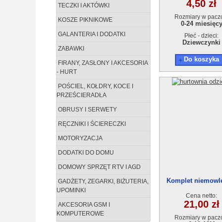
4,50 zł
TECZKI I AKTÓWKI
Rozmiary w pacz
KOSZE PIKNIKOWE
0-24 miesięc
GALANTERIA I DODATKI
Płeć - dzieci:
Dziewczynki
ZABAWKI
Do koszyka
FIRANY, ZASŁONY I AKCESORIA
- HURT
POŚCIEL, KOŁDRY, KOCE I
PRZEŚCIERADŁA
OBRUSY I SERWETY
RĘCZNIKI I ŚCIERECZKI
MOTORYZACJA
DODATKI DO DOMU
DOMOWY SPRZĘT RTV I AGD
Komplet niemowlę
GADŻETY, ZEGARKI, BIŻUTERIA,
18m) 805
UPOMINKI
Cena netto:
21,00 zł
AKCESORIA GSM I
KOMPUTEROWE
Rozmiary w pacz