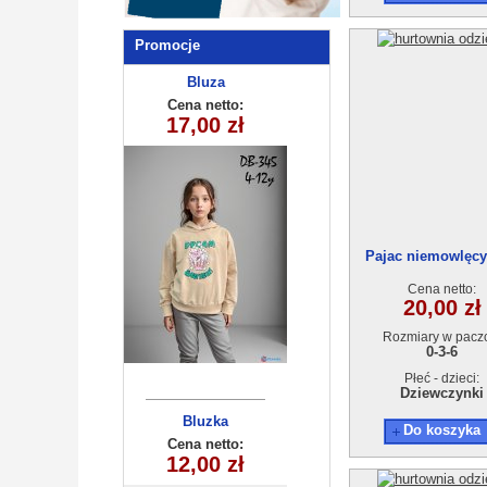
Promocje
Bluza
dziecięca
Cena netto:
290525-DB345
17,00 zł
(4-12) 10szt
Pajac niemowlęcy 
6)6513
Cena netto:
20,00 zł
Rozmiary w pacz
0-3-6
Płeć - dzieci:
Dziewczynki
Bluzka
Do koszyka
dziecięca
Cena netto:
YL-873A2 (8-16)
12,00 zł
5 szt