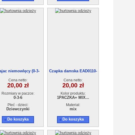
ajac niemowlęcy (0-3-
Czapka damska EAD0110-
6)6513
29
Cena netto:
Cena netto:
20,00 zł
20,00 zł
Rozmiary w paczce:
Kolor produktu:
0-3-6
1PACZKA= MIX...
Płeć - dzieci:
Materiał:
Dziewczynki
mix
Do koszyka
Do koszyka