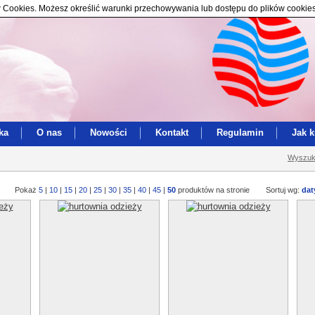
ików Cookies. Możesz określić warunki przechowywania lub dostępu do plików cookie
ka
O nas
Nowości
Kontakt
Regulamin
Jak 
Wyszuk
Pokaż
5
|
10
|
15
|
20
|
25
|
30
|
35
|
40
|
45
|
50
produktów na stronie
Sortuj wg:
dat