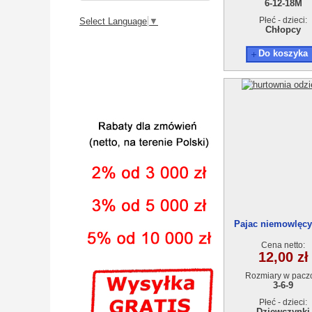
6-12-18M
Płeć - dzieci:
Select Language
▼
Chłopcy
Do koszyka
Pajac niemowlęcy 
9)159
Cena netto:
12,00 zł
Rozmiary w pacz
3-6-9
Płeć - dzieci:
Dziewczynki