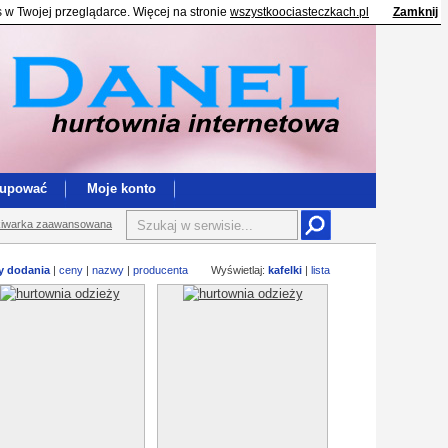
s w Twojej przeglądarce. Więcej na stronie
wszystkoociasteczkach.pl
Zamknij
kupować
Moje konto
iwarka zaawansowana
y dodania
|
ceny
|
nazwy
|
producenta
Wyświetlaj:
kafelki
|
lista