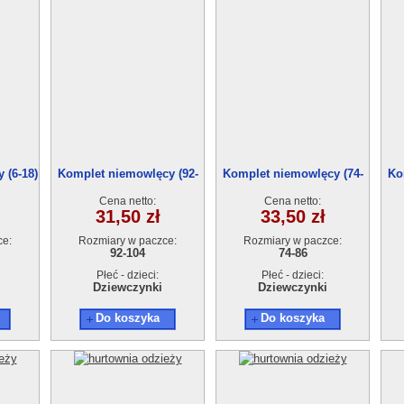
 (6-18)
Komplet niemowlęcy (92-
Komplet niemowlęcy (74-
Ko
104) 90708
86) 90735
Cena netto:
Cena netto:
31,50 zł
33,50 zł
ce:
Rozmiary w paczce:
Rozmiary w paczce:
92-104
74-86
Płeć - dzieci:
Płeć - dzieci:
Dziewczynki
Dziewczynki
Do koszyka
Do koszyka