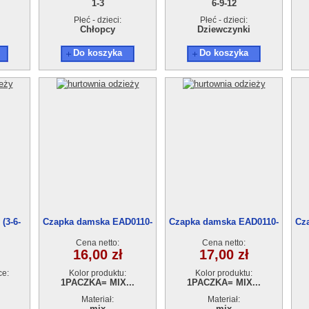
1-3
6-9-12
Płeć - dzieci:
Płeć - dzieci:
Chłopcy
Dziewczynki
Do koszyka
Do koszyka
(3-6-
Czapka damska EAD0110-
Czapka damska EAD0110-
Cz
40
39
Cena netto:
Cena netto:
16,00 zł
17,00 zł
ce:
Kolor produktu:
Kolor produktu:
1PACZKA= MIX...
1PACZKA= MIX...
Materiał:
Materiał:
mix
mix