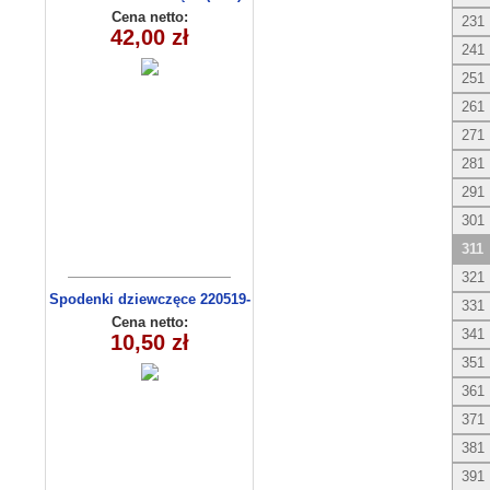
C3009
Cena netto:
231
42,00 zł
241
251
261
271
281
291
301
311
321
Spodenki dziewczęce 220519-
331
4 (13-16)
Cena netto:
341
10,50 zł
351
361
371
381
391