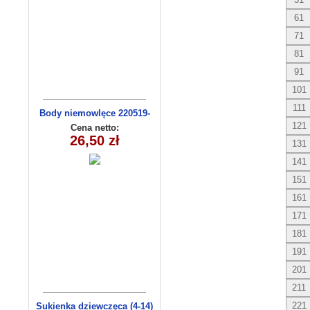
61
71
81
91
101
111
Body niemowlęce 220519-
14(56-74) 3szt
121
Cena netto:
26,50 zł
131
141
151
161
171
181
191
201
211
221
Sukienka dziewczęca (4-14)