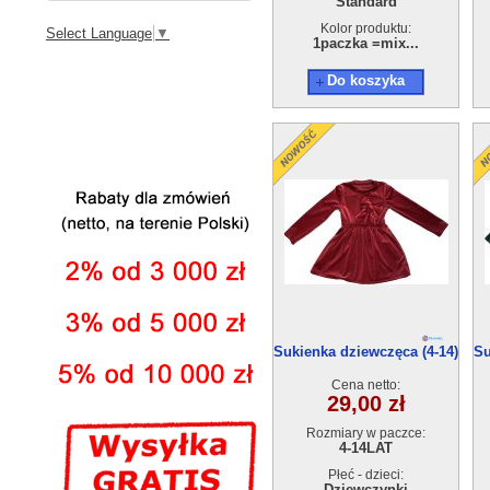
Standard
Kolor produktu:
Select Language
▼
1paczka =mix...
Do koszyka
Sukienka dziewczęca (4-14)
Su
6szt
Cena netto:
29,00 zł
Rozmiary w paczce:
4-14LAT
Płeć - dzieci:
Dziewczynki