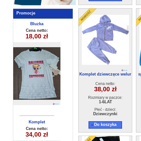
Promocje
Komplety
Bluzka
dziewczęca
dziecięce
Cena netto:
Cena netto:
270625-4(4-14)
18,00 zł
13,00 zł
(5-8) 4szt
6szt
Komplet dziewczęce welur
s
(1-6)6szt
Cena netto:
38,00 zł
Rozmiary w paczce:
1-6LAT
Płeć - dzieci:
Dziewczynki
Komplet
Bluza
Do koszyka
dziecięcy
dziecięca
Cena netto:
Cena netto:
290525-DB353
HH-553(8-16)
34,00 zł
22,00 zł
(6-14) 10szt
15szt