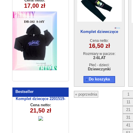
Cena netto:
Cena netto:
180626-25(4-14)
290525-DB382
17,00 zł
18,00 zł
(8-16) 10szt
6szt
Komplet dziewczęce
10221-0（2-6) 4szt
Cena netto:
16,50 zł
Rozmiary w paczce:
2-6LAT
Płeć - dzieci:
Dziewczynki
Do koszyka
Bestseller
« poprzednia
1
Komplet dziecęce 2201519-
11
14(68-86m) 4szt
Cena netto:
21,50 zł
21
31
41
51