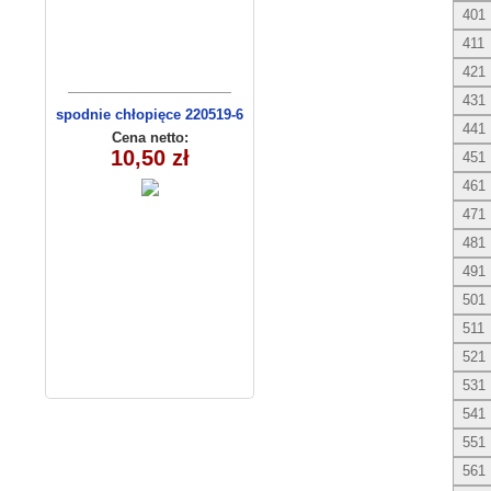
401
411
421
431
spodnie chłopięce 220519-6
441
(1- 4) 4 szt
Cena netto:
10,50 zł
451
461
471
481
491
501
511
521
531
541
551
561