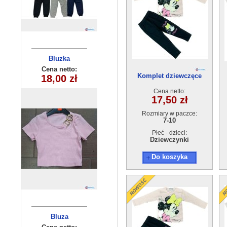
Komplet
Bluzka
dziewczęcy
dziecięca
Cena netto:
Cena netto:
Komplet dziewczęce
180626-20(4-14)
18,00 zł
20,00 zł
(3-10) 5szt
10221-1（7-10) 4szt
6szt
Cena netto:
17,50 zł
Rozmiary w paczce:
7-10
Płeć - dzieci:
Dziewczynki
Do koszyka
Bluzka
Bluza
dziecięca
dziecięca