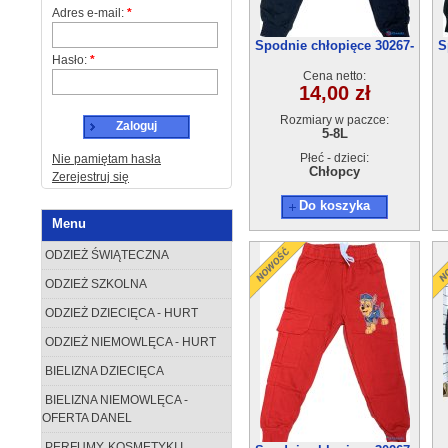
Adres e-mail:
*
Spodnie chłopięce 30267-
S
Hasło:
*
1(5-8)4szt
Cena netto:
14,00 zł
Rozmiary w paczce:
Zaloguj
5-8L
Płeć - dzieci:
Nie pamiętam hasła
Chłopcy
Zerejestruj się
Do koszyka
Menu
ODZIEŻ ŚWIĄTECZNA
ODZIEŻ SZKOLNA
ODZIEŻ DZIECIĘCA - HURT
ODZIEŻ NIEMOWLĘCA - HURT
BIELIZNA DZIECIĘCA
BIELIZNA NIEMOWLĘCA -
OFERTA DANEL
PERFUMY, KOSMETYKI I