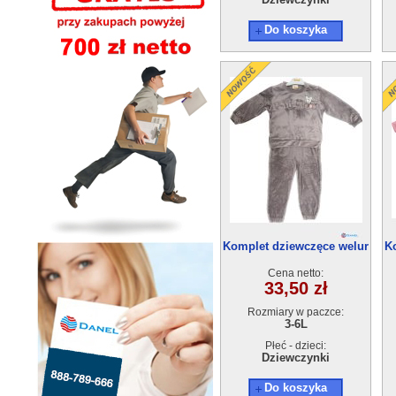
Do koszyka
Komplet dziewczęce welur
K
24303(3-6)4szt
Cena netto:
33,50 zł
Rozmiary w paczce:
3-6L
Płeć - dzieci:
Dziewczynki
Do koszyka