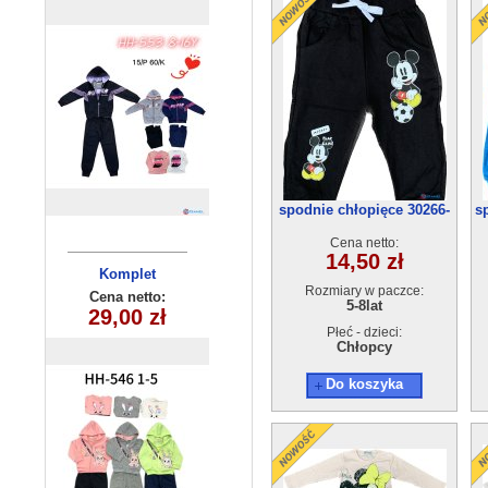
spodnie chłopięce 30266-
s
1(15-8) 4szt
Cena netto:
14,50 zł
Komplet
Komplet
Rozmiary w paczce:
dziecięcy
dziecięcy
Cena netto:
Cena netto:
5-8lat
29,00 zł
29,00 zł
HH-546(1-5)
HH-547(1-5)
10szt
10szt
Płeć - dzieci:
Chłopcy
Do koszyka