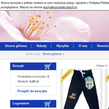
Strona korzysta z plików cookies w celu realizacji usług i zgodnie z Polityką Pl
przeglądarce. Więcej na stronie
wszystkoociasteczkach.pl
Strona główna
Rabaty
Wysyłka
O nas
Nowośc
Jesteś tutaj:
Strona główna
»
Koszyk
Pokaż
5
|
Produktów w koszyku:
0
Wartość:
0,00 zł
Przejdź do koszyka
Logowanie