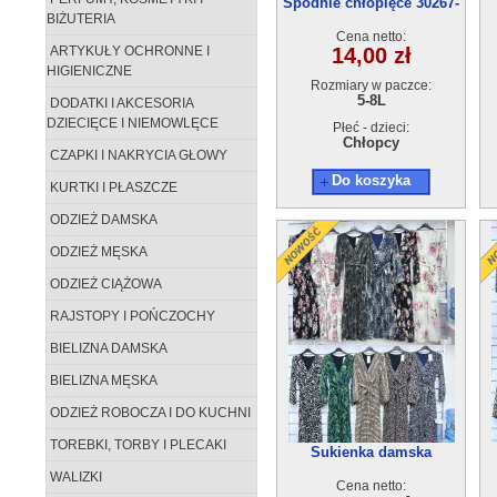
Spodnie chłopięce 30267-
BIŻUTERIA
1(5-8)4szt
Cena netto:
ARTYKUŁY OCHRONNE I
14,00 zł
HIGIENICZNE
Rozmiary w paczce:
5-8L
DODATKI I AKCESORIA
DZIECIĘCE I NIEMOWLĘCE
Płeć - dzieci:
Chłopcy
CZAPKI I NAKRYCIA GŁOWY
Do koszyka
KURTKI I PŁASZCZE
ODZIEŻ DAMSKA
ODZIEŻ MĘSKA
ODZIEŻ CIĄŻOWA
RAJSTOPY I POŃCZOCHY
BIELIZNA DAMSKA
BIELIZNA MĘSKA
ODZIEŻ ROBOCZA I DO KUCHNI
TOREBKI, TORBY I PLECAKI
Sukienka damska
AG41916-7
WALIZKI
Cena netto: