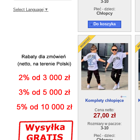
3-10
Płeć - dzieci:
Select Language
▼
Chłopcy
Do koszyka
Komplety chłopięce
BAMBAM 620-31(3-10) 5szt
Cena netto:
27,00 zł
Rozmiary w paczce:
3-10
Płeć - dzieci:
Chłopcy