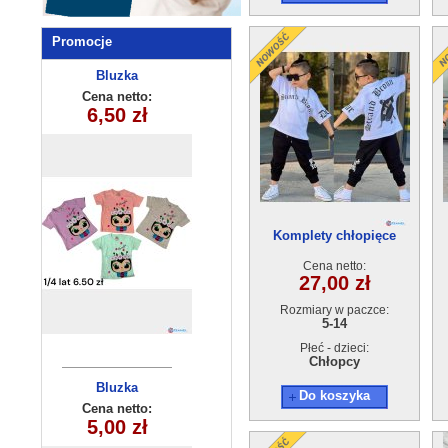
Promocje
Bluzka
Bluzka
dziewczęca
dziecięca
Cena netto:
Cena netto:
180626-19(6-16)
15,00 zł
6,50 zł
(1-4) 4szt
6szt
Komplety chłopięce
BAMBAM (5-14) 5szt
Cena netto:
27,00 zł
Rozmiary w paczce:
5-14
Płeć - dzieci:
Chłopcy
Bluzka
Bluzka
Do koszyka
dziewczęca
dziecięca
Cena netto:
Cena netto:
270625-3(4-14)
18,00 zł
5,00 zł
6szt