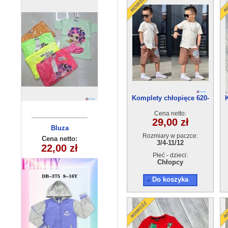
Komplety chłopięce 620-
20(3/4-11/12) 5szt
Cena netto:
29,00 zł
Bluza
Bluza
Rozmiary w paczce:
dziecięca
dziecięca
Cena netto:
Cena netto:
3/4-11/12
290525-DB375
22,00 zł
25,00 zł
(6-16) 6szt
(8-16) 10szt
Płeć - dzieci:
Chłopcy
Do koszyka