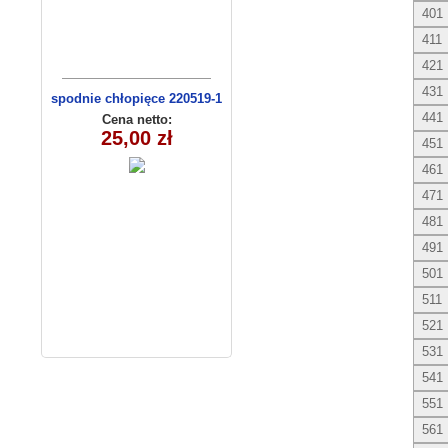
401
411
421
431
spodnie chłopięce 220519-1
(1-6) 5szt
441
Cena netto:
25,00 zł
451
461
471
481
491
501
511
521
531
541
551
561