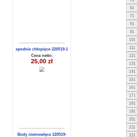
61
71
81
91
101
111
spodnie chłopięce 220519-1
(1-6) 5szt
Cena netto:
121
25,00 zł
131
141
151
161
171
181
191
201
211
Body niemowlęce 220519-
221