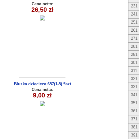
14(56-74) 3szt
Cena netto:
231
26,50 zł
241
251
261
271
281
291
301
311
321
Bluzka dziecieca 657(1-5) 5szt
331
Cena netto:
9,00 zł
341
351
361
371
381
391