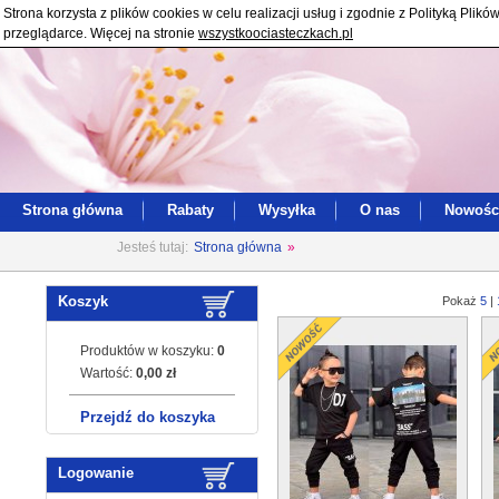
Strona korzysta z plików cookies w celu realizacji usług i zgodnie z Polityką Pl
przeglądarce. Więcej na stronie
wszystkoociasteczkach.pl
Strona główna
Rabaty
Wysyłka
O nas
Nowośc
Jesteś tutaj:
Strona główna
»
Koszyk
Pokaż
5
|
Produktów w koszyku:
0
Wartość:
0,00 zł
Przejdź do koszyka
Logowanie