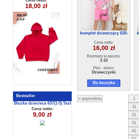
Cena netto:
Cena netto:
290525-BB507
5576 (9-24m)
18,00 zł
17,00 zł
(8-16) 10szt
4szt
komplet dziewczęcy 620-
k
22(3-10) 5szt
Cena netto:
16,00 zł
Rozmiary w paczce:
3-10
Płeć - dzieci:
Dziewczynki
Do koszyka
Bestseller
« poprzednia
1
Bluzka dziecieca 657(1-5) 5szt
11
Cena netto:
9,00 zł
21
31
41
51