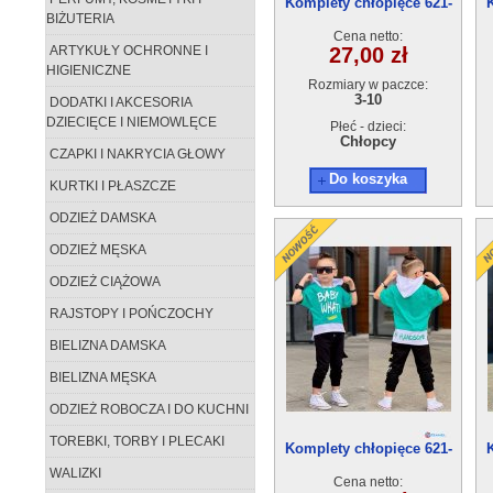
Komplety chłopięce 621-
BIŻUTERIA
3(3-10) 5szt
Cena netto:
ARTYKUŁY OCHRONNE I
27,00 zł
HIGIENICZNE
Rozmiary w paczce:
3-10
DODATKI I AKCESORIA
DZIECIĘCE I NIEMOWLĘCE
Płeć - dzieci:
Chłopcy
CZAPKI I NAKRYCIA GŁOWY
Do koszyka
KURTKI I PŁASZCZE
ODZIEŻ DAMSKA
ODZIEŻ MĘSKA
ODZIEŻ CIĄŻOWA
RAJSTOPY I POŃCZOCHY
BIELIZNA DAMSKA
BIELIZNA MĘSKA
ODZIEŻ ROBOCZA I DO KUCHNI
TOREBKI, TORBY I PLECAKI
Komplety chłopięce 621-
1(3-10) 5szt
WALIZKI
Cena netto: