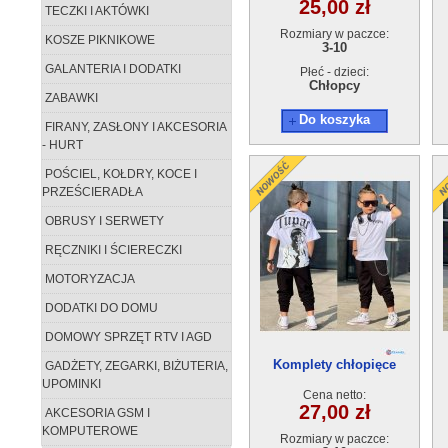
25,00 zł
TECZKI I AKTÓWKI
Rozmiary w paczce:
KOSZE PIKNIKOWE
3-10
GALANTERIA I DODATKI
Płeć - dzieci:
Chłopcy
ZABAWKI
Do koszyka
FIRANY, ZASŁONY I AKCESORIA
- HURT
POŚCIEL, KOŁDRY, KOCE I
PRZEŚCIERADŁA
OBRUSY I SERWETY
RĘCZNIKI I ŚCIERECZKI
MOTORYZACJA
DODATKI DO DOMU
DOMOWY SPRZĘT RTV I AGD
Komplety chłopięce
GADŻETY, ZEGARKI, BIŻUTERIA,
BAMBAM 620-32(3-10) 5szt
B
UPOMINKI
Cena netto:
27,00 zł
AKCESORIA GSM I
KOMPUTEROWE
Rozmiary w paczce: