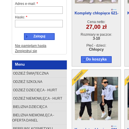
Adres e-mail:
*
Komplety chłopięce 621-
Hasło:
*
4(3-10) 5szt
Cena netto:
27,00 zł
Rozmiary w paczce:
Zaloguj
3-10
Płeć - dzieci:
Nie pamiętam hasła
Chłopcy
Zerejestruj się
Do koszyka
Menu
ODZIEŻ ŚWIĄTECZNA
ODZIEŻ SZKOLNA
ODZIEŻ DZIECIĘCA - HURT
ODZIEŻ NIEMOWLĘCA - HURT
BIELIZNA DZIECIĘCA
BIELIZNA NIEMOWLĘCA -
OFERTA DANEL
PERFUMY, KOSMETYKI I