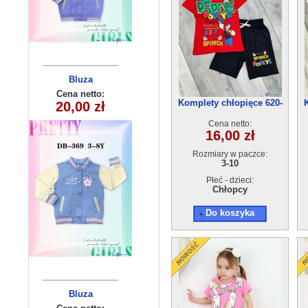
Bluzka
Bluza
dziecięca
dziecięca
Cena netto:
Cena netto:
Komplety chłopięce 620-
180626-9(4-14)
290525-DB369
20,00 zł
15,00 zł
25(3-10) 5szt
(3-8) 10szt
6szt
Cena netto:
16,00 zł
Rozmiary w paczce:
3-10
Płeć - dzieci:
Chłopcy
Do koszyka
Komplet
Bluza
niemowlęcy
dziecięca