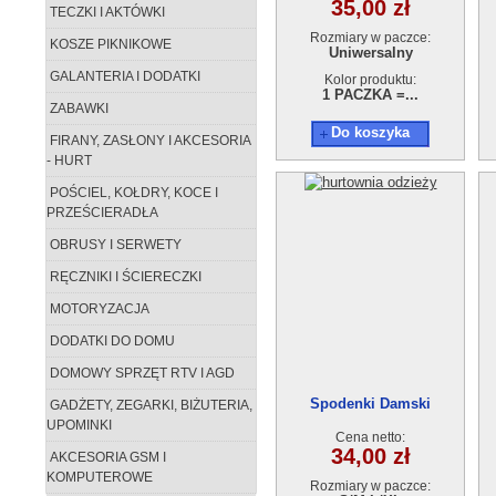
35,00 zł
TECZKI I AKTÓWKI
Rozmiary w paczce:
KOSZE PIKNIKOWE
Uniwersalny
GALANTERIA I DODATKI
Kolor produktu:
1 PACZKA =...
ZABAWKI
Do koszyka
FIRANY, ZASŁONY I AKCESORIA
- HURT
POŚCIEL, KOŁDRY, KOCE I
PRZEŚCIERADŁA
OBRUSY I SERWETY
RĘCZNIKI I ŚCIERECZKI
MOTORYZACJA
DODATKI DO DOMU
DOMOWY SPRZĘT RTV I AGD
Spodenki Damski
GADŻETY, ZEGARKI, BIŻUTERIA,
AC210615-5
UPOMINKI
Cena netto:
34,00 zł
AKCESORIA GSM I
KOMPUTEROWE
Rozmiary w paczce: