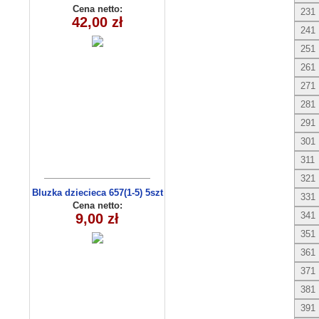
C3009
Cena netto:
231
42,00 zł
241
251
261
271
281
291
301
311
321
Bluzka dziecieca 657(1-5) 5szt
331
Cena netto:
341
9,00 zł
351
361
371
381
391