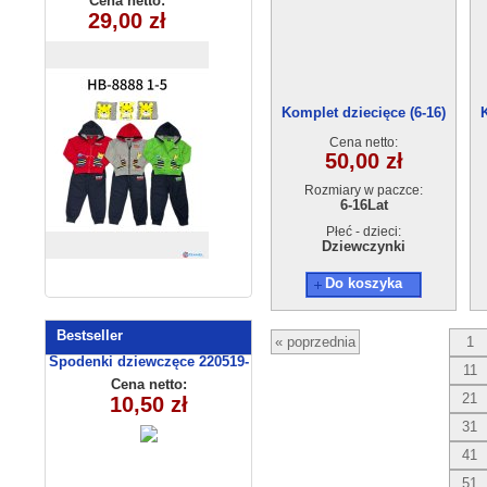
Cena netto:
Cena netto:
250510-2 (3-10
HB-8888(1-5)
29,00 zł
19,00 zł
) 5szt
15szt
Komplet dziecięce (6-16)
Cena netto:
50,00 zł
Rozmiary w paczce:
6-16Lat
Płeć - dzieci:
Dziewczynki
Do koszyka
Bestseller
« poprzednia
1
Spodenki dziewczęce 220519-
11
4 (13-16)
Cena netto:
21
10,50 zł
31
41
51