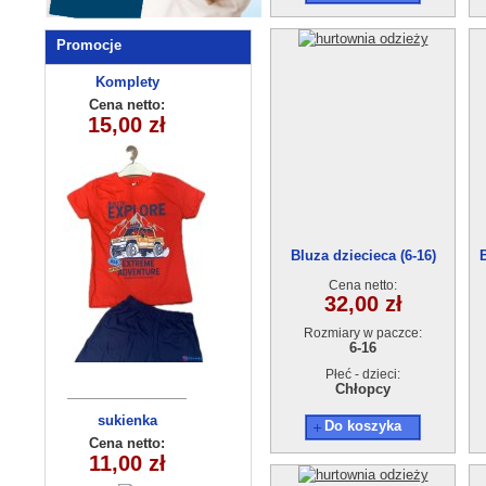
Promocje
Komplety
Komplety
dziecięce
dziecięce
Cena netto:
Cena netto:
15,00 zł
15,00 zł
(7-10 ) 4szt
(3-10 ) 5szt
Bluza dziecieca (6-16)
Cena netto:
32,00 zł
Rozmiary w paczce:
6-16
Płeć - dzieci:
Chłopcy
sukienka
Bluzka
Do koszyka
dziewczęca
dziecięca
Cena netto:
Cena netto:
YL-871A1 (8-16)
12,00 zł
11,00 zł
(1-4)4szt
5 szt