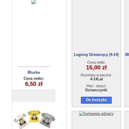
Leginsy Dziewcęcy (4-14)
Bl
Cena netto:
15,00 zł
Bluzka
Bluza
Rozmiary w paczce:
dziewczęca
dziewczęca
Cena netto:
Cena netto:
4-14Lat
270625-8(6-16)
35,00 zł
6,50 zł
(1-4) 4szt
Płeć - dzieci:
6szt
Dziewczynki
Do koszyka