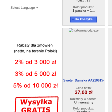
S/M-L/XL
Kolor produktu:
Select Language
▼
1 paczka = 1...
Do koszyka
Sweter Damska AA210615-
1
Cena netto:
37,00 zł
Rozmiary w paczce:
Uniwersalny
Kolor produktu:
1 paczka =...