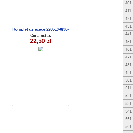
401
411
421
431
Komplet dziecęce 220519-8(98-
441
116 m)
Cena netto:
22,50 zł
451
461
471
481
491
501
511
521
531
541
551
561