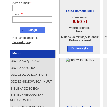
Adres e-mail:
*
Torba damska MM3
Hasło:
*
Cena netto:
8,50 zł
Wielkość torebki:
Zaloguj
Duża...
Materiał dominujący torebek:
M
Nie pamiętam hasła
Dobry materiał
Zerejestruj się
Do koszyka
Menu
ODZIEŻ ŚWIĄTECZNA
ODZIEŻ SZKOLNA
ODZIEŻ DZIECIĘCA - HURT
ODZIEŻ NIEMOWLĘCA - HURT
BIELIZNA DZIECIĘCA
BIELIZNA NIEMOWLĘCA -
OFERTA DANEL
PERFUMY, KOSMETYKI I