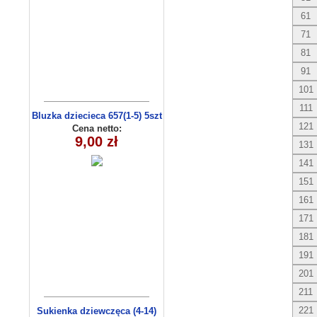
61
71
81
91
101
111
Bluzka dziecieca 657(1-5) 5szt
121
Cena netto:
9,00 zł
131
141
151
161
171
181
191
201
211
221
Sukienka dziewczęca (4-14)