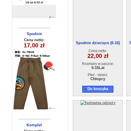
Spodnie
Bluza
dziecięce
dziecięca
Cena netto:
Cena netto:
Spodnie dziecięce (6-16)
290525-DB336
17,00 zł
15,00 zł
KL-791A4
(4-12) 10szt
Cena netto:
22,00 zł
Rozmiary w paczce:
6-16Lat
Płeć - dzieci:
Chłopcy
Do koszyka
Komplety
Komplet
dziecięcy
dziecięce