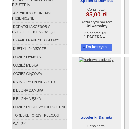
Spódnica Damska
BIŻUTERIA
AC210615-15
Cena netto:
ARTYKUŁY OCHRONNE I
35,00 zł
HIGIENICZNE
Rozmiary w paczce:
Uniwersalny
DODATKI I AKCESORIA
DZIECIĘCE I NIEMOWLĘCE
Kolor produktu:
1 PACZKA =...
CZAPKI I NAKRYCIA GŁOWY
Do koszyka
KURTKI I PŁASZCZE
ODZIEŻ DAMSKA
ODZIEŻ MĘSKA
ODZIEŻ CIĄŻOWA
RAJSTOPY I POŃCZOCHY
BIELIZNA DAMSKA
BIELIZNA MĘSKA
ODZIEŻ ROBOCZA I DO KUCHNI
TOREBKI, TORBY I PLECAKI
Spodenki Damski
AC210615-G9
WALIZKI
Cena netto: