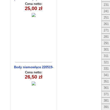
(1-6) 5szt
Cena netto:
231
25,00 zł
241
251
261
271
281
291
301
311
321
Body niemowlęce 220519-
331
14(56-74) 3szt
Cena netto:
341
26,50 zł
351
361
371
381
391