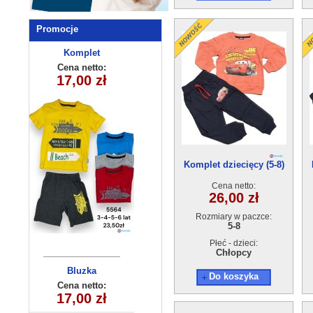
Promocje
Komplet
Bluzka
chlopiecy 5564
dziewczęca
Cena netto:
Cena netto:
17,00 zł
15,00 zł
(4-14) 6szt
(3-6) 4szt
Komplet dziecięcy (5-8)
4szt
Cena netto:
26,00 zł
Rozmiary w paczce:
5-8
Płeć - dzieci:
Chłopcy
Bluzka
Bluzka
Do koszyka
dziecieca bez
dziecieca
Cena netto:
Cena netto:
17,00 zł
17,00 zł
(6-16）6szt
(6-16）6szt