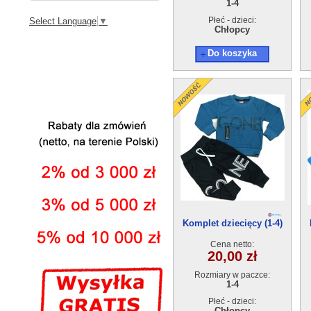
1-4
Płeć - dzieci:
Select Language
▼
Chłopcy
Do koszyka
Komplet dziecięcy (1-4)
4szt
Cena netto:
20,00 zł
Rozmiary w paczce:
1-4
Płeć - dzieci:
Chłopcy