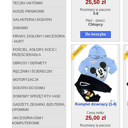
25,50 zł
TECZKI I AKTÓWKI
Rozmiary w paczce:
KOSZE PIKNIKOWE
5-8
GALANTERIA I DODATKI
Płeć - dzieci:
Chłopcy
ZABAWKI
Do koszyka
FIRANY, ZASŁONY I AKCESORIA
- HURT
POŚCIEL, KOŁDRY, KOCE I
PRZEŚCIERADŁA
OBRUSY I SERWETY
RĘCZNIKI I ŚCIERECZKI
MOTORYZACJA
DODATKI DO DOMU
DOMOWY SPRZĘT RTV I AGD
Komplet dziecięcy (1-4)
GADŻETY, ZEGARKI, BIŻUTERIA,
4szt
UPOMINKI
Cena netto:
25,00 zł
AKCESORIA GSM I
KOMPUTEROWE
Rozmiary w paczce: