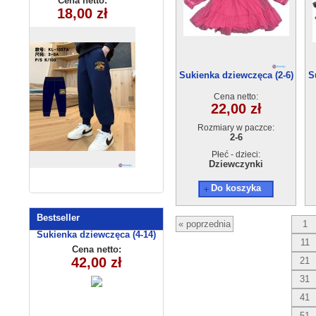
Cena netto:
Cena netto:
290525-DB374
18,00 zł
22,00 zł
KL-1057A
(8-16) 10szt
Sukienka dziewczęca (2-6)
S
4szt
Cena netto:
22,00 zł
Rozmiary w paczce:
2-6
Płeć - dzieci:
Dziewczynki
Do koszyka
Bestseller
« poprzednia
1
Sukienka dziewczęca (4-14)
11
C3009
Cena netto:
42,00 zł
21
31
41
51