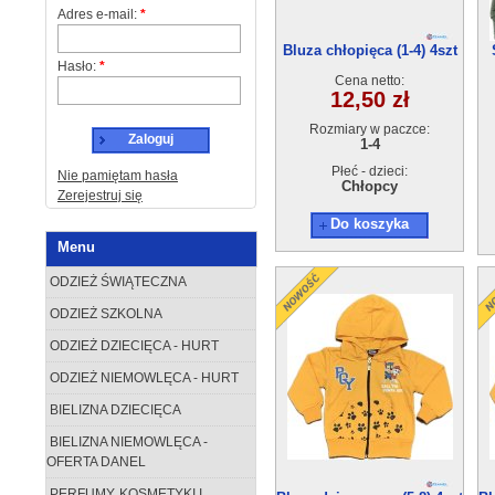
Adres e-mail:
*
Bluza chłopięca (1-4) 4szt
Hasło:
*
Cena netto:
12,50 zł
Rozmiary w paczce:
Zaloguj
1-4
Płeć - dzieci:
Nie pamiętam hasła
Chłopcy
Zerejestruj się
Do koszyka
Menu
ODZIEŻ ŚWIĄTECZNA
ODZIEŻ SZKOLNA
ODZIEŻ DZIECIĘCA - HURT
ODZIEŻ NIEMOWLĘCA - HURT
BIELIZNA DZIECIĘCA
BIELIZNA NIEMOWLĘCA -
OFERTA DANEL
PERFUMY, KOSMETYKI I