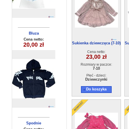
Opaska
Bluza
chłopięca
dziecięca
Cena netto:
Cena netto:
Sukienka dziewczęca (7-10)
Su
20,00 zł
(7-16) 4szt
9,00 zł
250510-4
4szt
Cena netto:
23,00 zł
Rozmiary w paczce:
7-10
Płeć - dzieci:
Dziewczynki
Do koszyka
Spodnie
Bluza
dziecięce
dziecięca