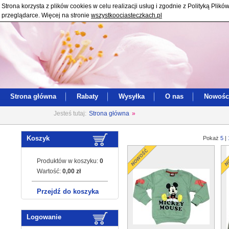
Strona korzysta z plików cookies w celu realizacji usług i zgodnie z Polityką Pl
przeglądarce. Więcej na stronie
wszystkoociasteczkach.pl
Strona główna
Rabaty
Wysyłka
O nas
Nowośc
Jesteś tutaj:
Strona główna
»
Koszyk
Pokaż
5
|
Produktów w koszyku:
0
Wartość:
0,00 zł
Przejdź do koszyka
Logowanie