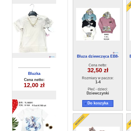
Bluza dziewczęca EB8-
6865 (1-4) 4szt
Cena netto:
32,50 zł
Komplety
Bluzka
Rozmiary w paczce:
dziecięce (1-4
dziecięca
Cena netto:
Cena netto:
1-4
YL-868A1(8-16)
12,00 zł
25,00 zł
) 4szt
5 szt
Płeć - dzieci:
Dziewczynki
Do koszyka