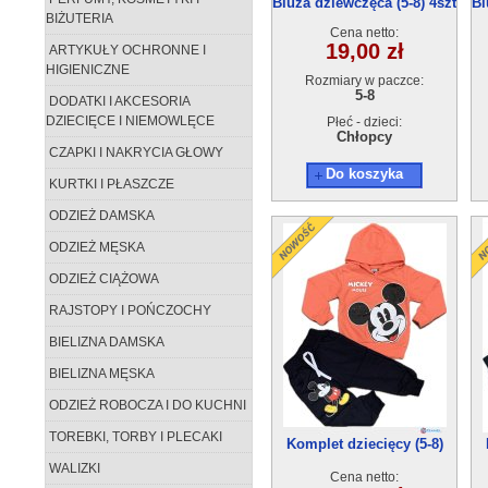
Bluza dziewczęca (5-8) 4szt
Bl
BIŻUTERIA
Cena netto:
19,00 zł
ARTYKUŁY OCHRONNE I
HIGIENICZNE
Rozmiary w paczce:
5-8
DODATKI I AKCESORIA
DZIECIĘCE I NIEMOWLĘCE
Płeć - dzieci:
Chłopcy
CZAPKI I NAKRYCIA GŁOWY
Do koszyka
KURTKI I PŁASZCZE
ODZIEŻ DAMSKA
ODZIEŻ MĘSKA
ODZIEŻ CIĄŻOWA
RAJSTOPY I POŃCZOCHY
BIELIZNA DAMSKA
BIELIZNA MĘSKA
ODZIEŻ ROBOCZA I DO KUCHNI
TOREBKI, TORBY I PLECAKI
Komplet dziecięcy (5-8)
4szt
WALIZKI
Cena netto: