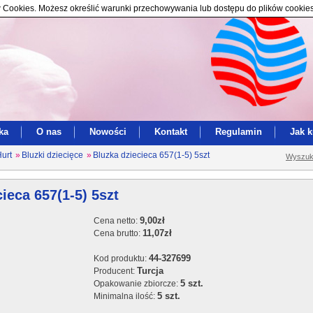
ików Cookies. Możesz określić warunki przechowywania lub dostępu do plików cookie
ka
O nas
Nowości
Kontakt
Regulamin
Jak 
Hurt
»
Bluzki dziecięce
»
Bluzka dziecieca 657(1-5) 5szt
Wyszuk
ieca 657(1-5) 5szt
9,00zł
Cena netto:
11,07zł
Cena brutto:
44-327699
Kod produktu:
Turcja
Producent:
5 szt.
Opakowanie zbiorcze:
5 szt.
Minimalna ilość: