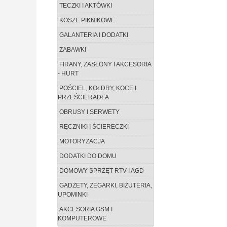
TECZKI I AKTÓWKI
KOSZE PIKNIKOWE
GALANTERIA I DODATKI
ZABAWKI
FIRANY, ZASŁONY I AKCESORIA
- HURT
POŚCIEL, KOŁDRY, KOCE I
PRZEŚCIERADŁA
OBRUSY I SERWETY
RĘCZNIKI I ŚCIERECZKI
MOTORYZACJA
DODATKI DO DOMU
DOMOWY SPRZĘT RTV I AGD
GADŻETY, ZEGARKI, BIŻUTERIA,
UPOMINKI
AKCESORIA GSM I
KOMPUTEROWE