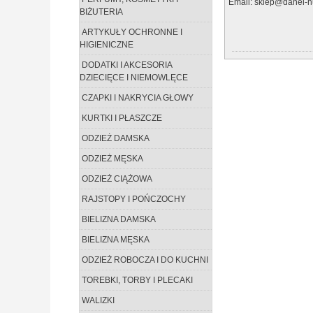
Email: sklep@danel-hu
BIŻUTERIA
ARTYKUŁY OCHRONNE I
HIGIENICZNE
DODATKI I AKCESORIA
DZIECIĘCE I NIEMOWLĘCE
CZAPKI I NAKRYCIA GŁOWY
KURTKI I PŁASZCZE
ODZIEŻ DAMSKA
ODZIEŻ MĘSKA
ODZIEŻ CIĄŻOWA
RAJSTOPY I POŃCZOCHY
BIELIZNA DAMSKA
BIELIZNA MĘSKA
ODZIEŻ ROBOCZA I DO KUCHNI
TOREBKI, TORBY I PLECAKI
WALIZKI