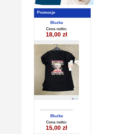
Promocje
Bluzka
dziewczęca
Cena netto:
270625-1(6-16)
18,00 zł
6szt
Bluzka
dziewczęca
Cena netto:
260625-41(6-16)
15,00 zł
6szt