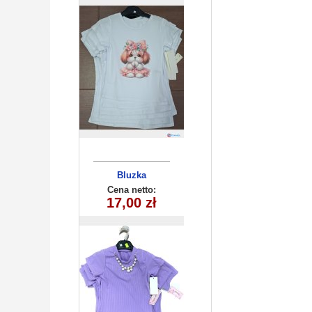
Bluzka
dziecieca
Cena netto:
17,00 zł
(6-16）6szt