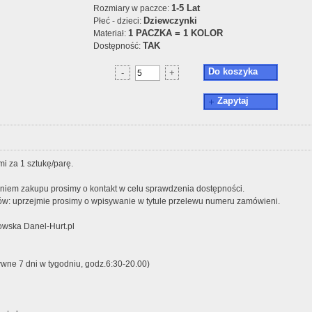
1-5 Lat
Rozmiary w paczce:
Dziewczynki
Płeć - dzieci:
1 PACZKA = 1 KOLOR
Materiał:
TAK
Dostępność:
Do koszyka
-
+
Zapytaj
i za 1 sztukę/parę.
iem zakupu prosimy o kontakt w celu sprawdzenia dostępności.
w: uprzejmie prosimy o wpisywanie w tytule przelewu numeru zamówieni.
wska Danel-Hurt.pl
ywne 7 dni w tygodniu, godz.6:30-20.00)