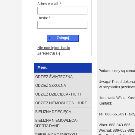
Adres e-mail:
*
Hasło:
*
Zaloguj
Nie pamiętam hasła
Zerejestruj się
Menu
Podane ceny są cenam
ODZIEŻ ŚWIĄTECZNA
Uwaga! Przed dokonan
ODZIEŻ SZKOLNA
W przypadku przelewó
ODZIEŻ DZIECIĘCA - HURT
Hurtownia Wólka Koso
ODZIEŻ NIEMOWLĘCA - HURT
Kontakt:
BIELIZNA DZIECIĘCA
Tel: 888-661-891 (akt
BIELIZNA NIEMOWLĘCA -
Viber: 888-843-686
OFERTA DANEL
Wechat: 889-652-882
PERFUMY, KOSMETYKI I