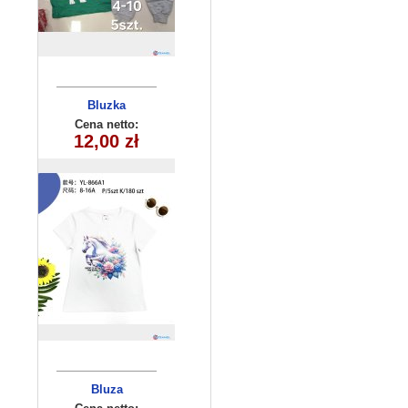
Bluzka
dziecięca
Cena netto:
YL-866A1 (8-16)
12,00 zł
5 szt
Bluza
dziecięca