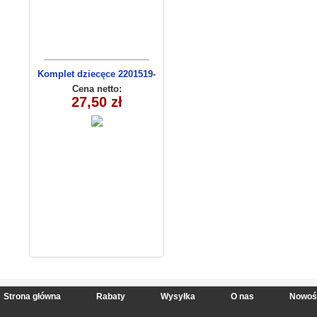
Komplet dziecęce 2201519-
13(92-110m) 4szt
Cena netto:
27,50 zł
Strona główna
Rabaty
Wysyłka
O nas
Nowoś