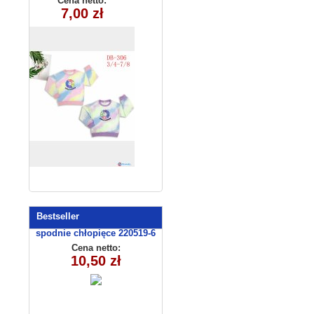
Cena netto:
290525-DB306
7,00 zł
(3-8) 10szt
Bestseller
spodnie chłopięce 220519-6
(1- 4) 4 szt
Cena netto:
10,50 zł