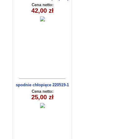
C3009
Cena netto:
42,00 zł
spodnie chłopięce 220519-1
(1-6) 5szt
Cena netto:
25,00 zł