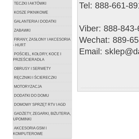
Tel: 888-661-89
TECZKI I AKTÓWKI
KOSZE PIKNIKOWE
GALANTERIA I DODATKI
Viber: 888-843
ZABAWKI
Wechat: 889-65
FIRANY, ZASŁONY I AKCESORIA
- HURT
Email: sklep@da
POŚCIEL, KOŁDRY, KOCE I
PRZEŚCIERADŁA
OBRUSY I SERWETY
RĘCZNIKI I ŚCIERECZKI
MOTORYZACJA
DODATKI DO DOMU
DOMOWY SPRZĘT RTV I AGD
GADŻETY, ZEGARKI, BIŻUTERIA,
UPOMINKI
AKCESORIA GSM I
KOMPUTEROWE