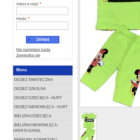
Adres e-mail:
*
Hasło:
*
Zaloguj
Nie pamiętam hasła
Zerejestruj się
Menu
ODZIEŻ ŚWIĄTECZNA
ODZIEŻ SZKOLNA
ODZIEŻ DZIECIĘCA - HURT
ODZIEŻ NIEMOWLĘCA - HURT
BIELIZNA DZIECIĘCA
BIELIZNA NIEMOWLĘCA -
OFERTA DANEL
PERFUMY, KOSMETYKI I