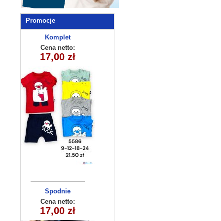
Promocje
Komplet
niemowlęcy
Cena netto:
5586 (9-24m)
17,00 zł
4szt
Spodnie
dziecięce
Cena netto:
17,00 zł
KL-1060A