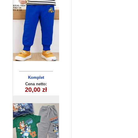
Komplet
dziecięcy
Cena netto:
20,00 zł
(3-10) 5szt