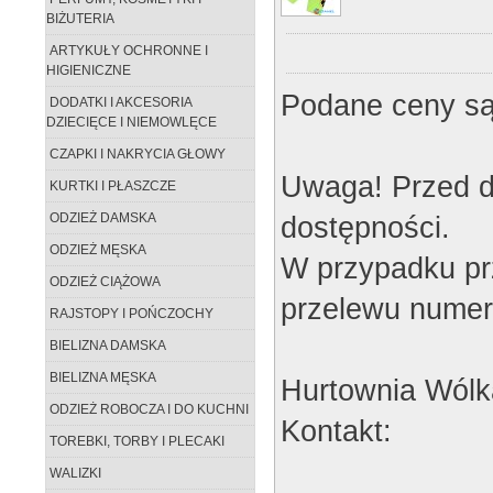
BIŻUTERIA
ARTYKUŁY OCHRONNE I
HIGIENICZNE
Podane ceny są
DODATKI I AKCESORIA
DZIECIĘCE I NIEMOWLĘCE
CZAPKI I NAKRYCIA GŁOWY
Uwaga! Przed d
KURTKI I PŁASZCZE
dostępności.
ODZIEŻ DAMSKA
ODZIEŻ MĘSKA
W przypadku pr
ODZIEŻ CIĄŻOWA
przelewu numer
RAJSTOPY I POŃCZOCHY
BIELIZNA DAMSKA
BIELIZNA MĘSKA
Hurtownia Wólk
ODZIEŻ ROBOCZA I DO KUCHNI
Kontakt:
TOREBKI, TORBY I PLECAKI
WALIZKI