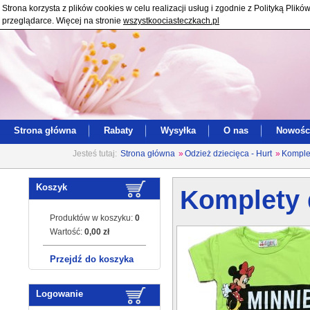
Strona korzysta z plików cookies w celu realizacji usług i zgodnie z Polityką Pl
przeglądarce. Więcej na stronie
wszystkoociasteczkach.pl
Strona główna
Rabaty
Wysyłka
O nas
Nowośc
Jesteś tutaj:
Strona główna
»
Odzież dziecięca - Hurt
»
Komplet
Koszyk
Komplety d
Produktów w koszyku:
0
Wartość:
0,00 zł
Przejdź do koszyka
Logowanie