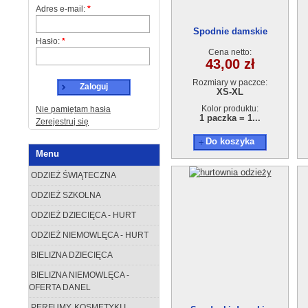
Adres e-mail:
*
Spodnie damskie
Hasło:
*
AA1210327-B876
Cena netto:
43,00 zł
Rozmiary w paczce:
Zaloguj
XS-XL
Kolor produktu:
Nie pamiętam hasła
1 paczka = 1...
Zerejestruj się
Do koszyka
Menu
ODZIEŻ ŚWIĄTECZNA
ODZIEŻ SZKOLNA
ODZIEŻ DZIECIĘCA - HURT
ODZIEŻ NIEMOWLĘCA - HURT
BIELIZNA DZIECIĘCA
BIELIZNA NIEMOWLĘCA -
OFERTA DANEL
PERFUMY, KOSMETYKI I