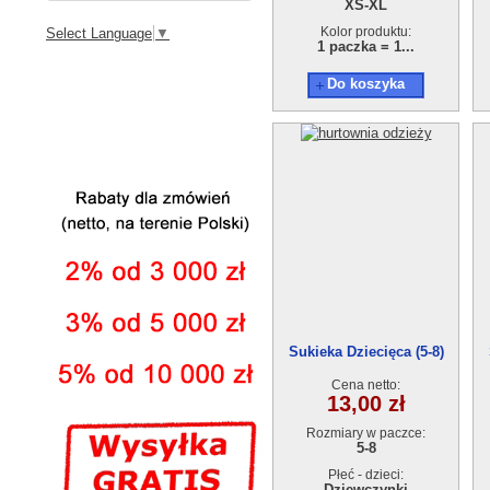
XS-XL
Kolor produktu:
Select Language
▼
1 paczka = 1...
Do koszyka
Sukieka Dziecięca (5-8)
17869-1
Cena netto:
13,00 zł
Rozmiary w paczce:
5-8
Płeć - dzieci:
Dziewczynki