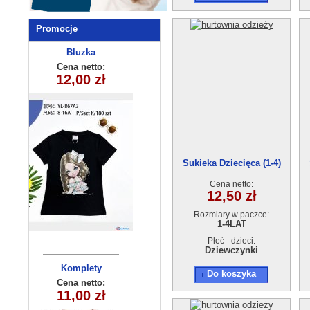
Promocje
Bluzka
Bluzka
dziewczęca
dziecięca
Cena netto:
Cena netto:
YL-867A3(8-16)
12,00 zł
15,00 zł
(4-14) 6szt
5 szt
Sukieka Dziecięca (1-4)
17869-0
Cena netto:
12,50 zł
Rozmiary w paczce:
1-4LAT
Płeć - dzieci:
Dziewczynki
Komplety
Bluzka
Do koszyka
dziecięce (1-4
dziecieca
Cena netto:
Cena netto:
17,00 zł
11,00 zł
(6-16）6szt
) 4szt