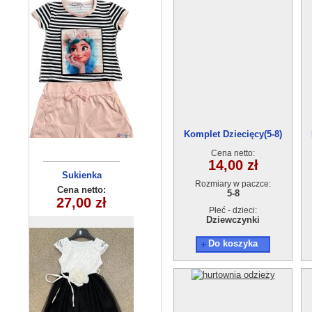
Komplet Dziecięcy(5-8)
Cena netto:
14,00 zł
Sukienka
Bluzka
Rozmiary w paczce:
dziewczęca
dziewczęca
Cena netto:
Cena netto:
5-8
260625-38(6-16)
27,00 zł
15,00 zł
(4-14 ) 6szt
Płeć - dzieci:
6szt
Dziewczynki
Do koszyka