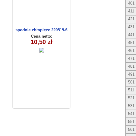
401
411
421
431
spodnie chłopięce 220519-6
441
(1- 4) 4 szt
Cena netto:
10,50 zł
451
461
471
481
491
501
511
521
531
541
551
561