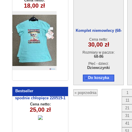
Cena netto:
Cena netto:
270625-1(6-16)
270625-4(4-14)
18,00 zł
18,00 zł
6szt
6szt
Komplet niemowlecy (68-
86) 4szt.
Cena netto:
30,00 zł
Rozmiary w paczce:
68-86
Płeć - dzieci:
Dziewczynki
Do koszyka
Bestseller
« poprzednia
1
spodnie chłopięce 220519-1
11
(1-6) 5szt
Cena netto:
21
25,00 zł
31
41
51