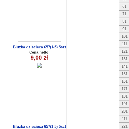
61
71
81
91
101
111
Bluzka dziecieca 657(1-5) 5szt
121
Cena netto:
9,00 zł
131
141
151
161
171
181
191
201
211
221
Bluzka dziecieca 657(1-5) 5szt