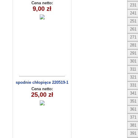
Cena netto:
231
9,00 zł
241
251
261
271
281
291
301
311
321
spodnie chłopięce 220519-1
331
(1-6) 5szt
Cena netto:
341
25,00 zł
351
361
371
381
391