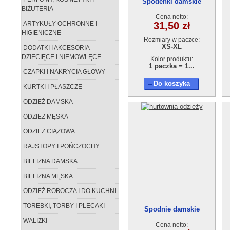
Spodenki damskie
BIŻUTERIA
AA1210327-9069-1
Cena netto:
ARTYKUŁY OCHRONNE I
31,50 zł
HIGIENICZNE
Rozmiary w paczce:
XS-XL
DODATKI I AKCESORIA
DZIECIĘCE I NIEMOWLĘCE
Kolor produktu:
1 paczka = 1...
CZAPKI I NAKRYCIA GŁOWY
Do koszyka
KURTKI I PŁASZCZE
ODZIEŻ DAMSKA
ODZIEŻ MĘSKA
ODZIEŻ CIĄŻOWA
RAJSTOPY I POŃCZOCHY
BIELIZNA DAMSKA
BIELIZNA MĘSKA
ODZIEŻ ROBOCZA I DO KUCHNI
TOREBKI, TORBY I PLECAKI
Spodnie damskie
AA1210327-B980
WALIZKI
Cena netto: