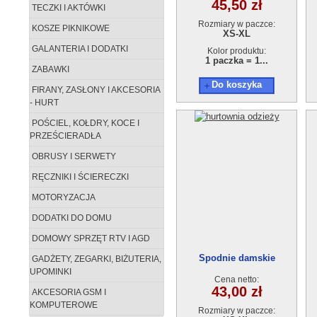
45,50 zł
TECZKI I AKTÓWKI
Rozmiary w paczce:
KOSZE PIKNIKOWE
XS-XL
GALANTERIA I DODATKI
Kolor produktu:
1 paczka = 1...
ZABAWKI
Do koszyka
FIRANY, ZASŁONY I AKCESORIA
- HURT
POŚCIEL, KOŁDRY, KOCE I
PRZEŚCIERADŁA
OBRUSY I SERWETY
RĘCZNIKI I ŚCIERECZKI
MOTORYZACJA
DODATKI DO DOMU
DOMOWY SPRZĘT RTV I AGD
Spodnie damskie
GADŻETY, ZEGARKI, BIŻUTERIA,
AA1210327-B917
UPOMINKI
Cena netto:
43,00 zł
AKCESORIA GSM I
KOMPUTEROWE
Rozmiary w paczce: