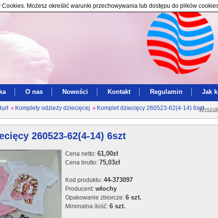
ików Cookies. Możesz określić warunki przechowywania lub dostępu do plików cookie
ka
O nas
Nowości
Kontakt
Regulamin
Jak 
Hurt
»
Komplety odzieży dziecięcej
»
Komplet dziecięcy 260523-62(4-14) 6szt
Wyszuk
ecięcy 260523-62(4-14) 6szt
61,00zł
Cena netto:
75,03zł
Cena brutto:
44-373097
Kod produktu:
włochy
Producent:
6 szt.
Opakowanie zbiorcze:
6 szt.
Minimalna ilość: