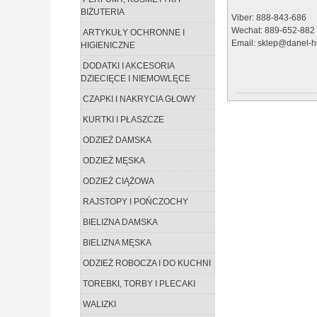
BIŻUTERIA
Viber: 888-843-686
Wechat: 889-652-882
ARTYKUŁY OCHRONNE I
Email: sklep@danel-hu
HIGIENICZNE
DODATKI I AKCESORIA
DZIECIĘCE I NIEMOWLĘCE
CZAPKI I NAKRYCIA GŁOWY
KURTKI I PŁASZCZE
ODZIEŻ DAMSKA
ODZIEŻ MĘSKA
ODZIEŻ CIĄŻOWA
RAJSTOPY I POŃCZOCHY
BIELIZNA DAMSKA
BIELIZNA MĘSKA
ODZIEŻ ROBOCZA I DO KUCHNI
TOREBKI, TORBY I PLECAKI
WALIZKI