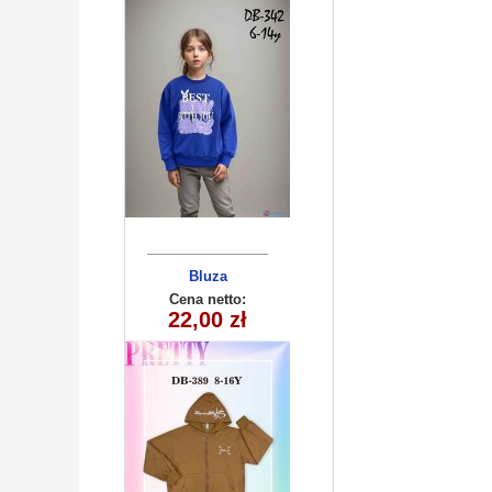
Bluza
dziecięca
Cena netto:
290525-DB389
22,00 zł
(8-16) 10szt