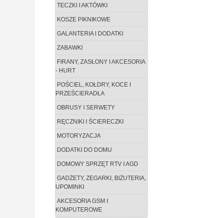
TECZKI I AKTÓWKI
KOSZE PIKNIKOWE
GALANTERIA I DODATKI
ZABAWKI
FIRANY, ZASŁONY I AKCESORIA
- HURT
POŚCIEL, KOŁDRY, KOCE I
PRZEŚCIERADŁA
OBRUSY I SERWETY
RĘCZNIKI I ŚCIERECZKI
MOTORYZACJA
DODATKI DO DOMU
DOMOWY SPRZĘT RTV I AGD
GADŻETY, ZEGARKI, BIŻUTERIA,
UPOMINKI
AKCESORIA GSM I
KOMPUTEROWE