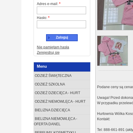
Adres e-mail:
*
Hasło:
*
Zaloguj
Nie pamiętam hasła
Zerejestruj się
Menu
ODZIEŻ ŚWIĄTECZNA
ODZIEŻ SZKOLNA
Podane ceny są cenam
ODZIEŻ DZIECIĘCA - HURT
Uwaga! Przed dokonan
ODZIEŻ NIEMOWLĘCA - HURT
W przypadku przelewó
BIELIZNA DZIECIĘCA
Hurtownia Wólka Koso
BIELIZNA NIEMOWLĘCA -
Kontakt:
OFERTA DANEL
Tel: 888-661-891 (akt
PERFUMY, KOSMETYKI I