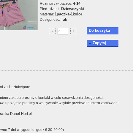
4-14
Rozmiary w paczce:
Dziewczynki
Płeć - dzieci:
1paczka-1kolor
Materiał:
Tak
Dostępność:
Do koszyka
-
+
Zapytaj
i za 1 sztukę/parę.
iem zakupu prosimy o kontakt w celu sprawdzenia dostępności.
w: uprzejmie prosimy o wpisywanie w tytule przelewu numeru zamówieni.
wska Danel-Hurt.pl
ywne 7 dni w tygodniu, godz.6:30-20.00)