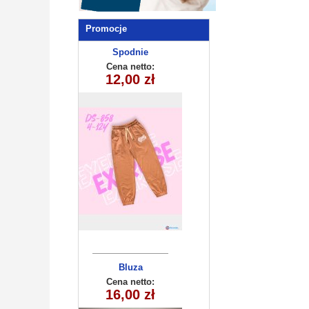
Promocje
Spodnie
dziecięce
Cena netto:
DS-858 (4-12)
12,00 zł
10szt
Bluza
dziecięca
Cena netto:
290525-DB340
16,00 zł
(6-14) 10szt