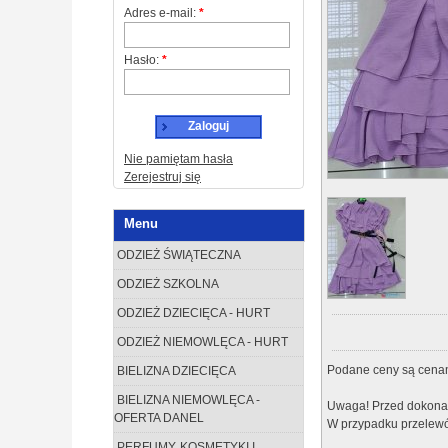
Adres e-mail:
*
Hasło:
*
Zaloguj
Nie pamiętam hasła
Zerejestruj się
Menu
ODZIEŻ ŚWIĄTECZNA
ODZIEŻ SZKOLNA
ODZIEŻ DZIECIĘCA - HURT
ODZIEŻ NIEMOWLĘCA - HURT
Podane ceny są cenam
BIELIZNA DZIECIĘCA
BIELIZNA NIEMOWLĘCA -
Uwaga! Przed dokonan
OFERTA DANEL
W przypadku przelewó
PERFUMY, KOSMETYKI I