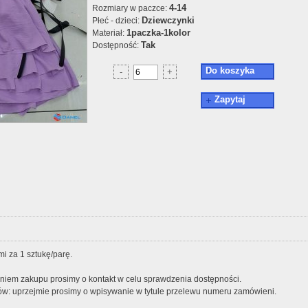
4-14
Rozmiary w paczce:
Dziewczynki
Płeć - dzieci:
1paczka-1kolor
Materiał:
Tak
Dostępność:
Do koszyka
-
+
Zapytaj
i za 1 sztukę/parę.
iem zakupu prosimy o kontakt w celu sprawdzenia dostępności.
w: uprzejmie prosimy o wpisywanie w tytule przelewu numeru zamówieni.