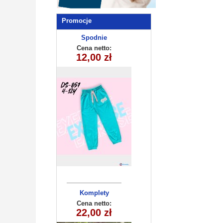
Promocje
Spodnie
dziecięce
Cena netto:
DS-857 (4-12)
12,00 zł
10szt
Komplety
dziecięce
Cena netto:
22,00 zł
(3-10 ) 5szt