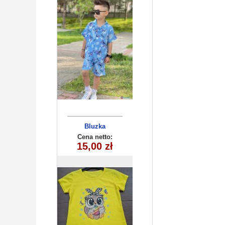
Bluzka
dziecięca
Cena netto:
180626-17(6-16)
15,00 zł
6szt