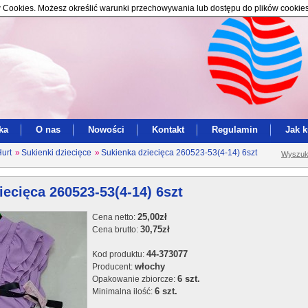
ików Cookies. Możesz określić warunki przechowywania lub dostępu do plików cookie
ka
O nas
Nowości
Kontakt
Regulamin
Jak 
Hurt
»
Sukienki dziecięce
»
Sukienka dziecięca 260523-53(4-14) 6szt
Wyszuk
iecięca 260523-53(4-14) 6szt
25,00zł
Cena netto:
30,75zł
Cena brutto:
44-373077
Kod produktu:
włochy
Producent:
6 szt.
Opakowanie zbiorcze:
6 szt.
Minimalna ilość: