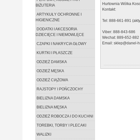
Hurtownia Wólka Koso
BIŻUTERIA
Kontakt:
ARTYKUŁY OCHRONNE I
HIGIENICZNE
Tel: 888-661-891 (akt
DODATKI I AKCESORIA
Viber: 888-843-686
DZIECIĘCE I NIEMOWLĘCE
Wechat: 889-652-882
Email: sklep@danel-hu
CZAPKI I NAKRYCIA GŁOWY
KURTKI I PŁASZCZE
ODZIEŻ DAMSKA
ODZIEŻ MĘSKA
ODZIEŻ CIĄŻOWA
RAJSTOPY I POŃCZOCHY
BIELIZNA DAMSKA
BIELIZNA MĘSKA
ODZIEŻ ROBOCZA I DO KUCHNI
TOREBKI, TORBY I PLECAKI
WALIZKI