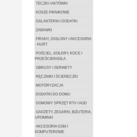
TECZKI I AKTÓWKI
KOSZE PIKNIKOWE
GALANTERIA I DODATKI
ZABAWKI
FIRANY, ZASŁONY I AKCESORIA
- HURT
POŚCIEL, KOŁDRY, KOCE I
PRZEŚCIERADŁA
OBRUSY I SERWETY
RĘCZNIKI I ŚCIERECZKI
MOTORYZACJA
DODATKI DO DOMU
DOMOWY SPRZĘT RTV I AGD
GADŻETY, ZEGARKI, BIŻUTERIA,
UPOMINKI
AKCESORIA GSM I
KOMPUTEROWE