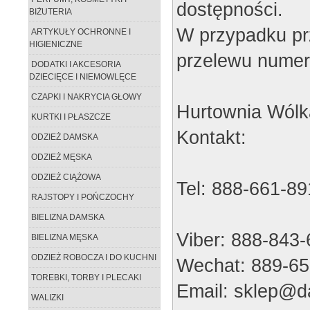
dostępności.
BIŻUTERIA
W przypadku pr
ARTYKUŁY OCHRONNE I
HIGIENICZNE
przelewu numer
DODATKI I AKCESORIA
DZIECIĘCE I NIEMOWLĘCE
CZAPKI I NAKRYCIA GŁOWY
Hurtownia Wólk
KURTKI I PŁASZCZE
Kontakt:
ODZIEŻ DAMSKA
ODZIEŻ MĘSKA
ODZIEŻ CIĄŻOWA
Tel: 888-661-89
RAJSTOPY I POŃCZOCHY
BIELIZNA DAMSKA
Viber: 888-843
BIELIZNA MĘSKA
ODZIEŻ ROBOCZA I DO KUCHNI
Wechat: 889-65
TOREBKI, TORBY I PLECAKI
Email: sklep@da
WALIZKI