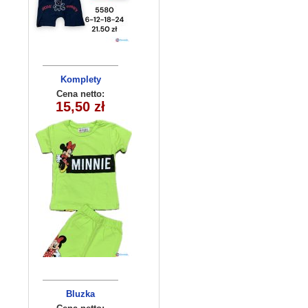
Komplety
dziecięce
Cena netto:
15,50 zł
(5-8) 4szt
Bluzka
dziecięca