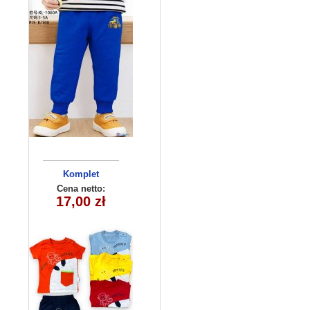
Komplet
niemowlęcy
Cena netto:
5580 (6-24m)
17,00 zł
4szt