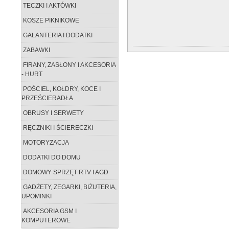
TECZKI I AKTÓWKI
KOSZE PIKNIKOWE
GALANTERIA I DODATKI
ZABAWKI
FIRANY, ZASŁONY I AKCESORIA
- HURT
POŚCIEL, KOŁDRY, KOCE I
PRZEŚCIERADŁA
OBRUSY I SERWETY
RĘCZNIKI I ŚCIERECZKI
MOTORYZACJA
DODATKI DO DOMU
DOMOWY SPRZĘT RTV I AGD
GADŻETY, ZEGARKI, BIŻUTERIA,
UPOMINKI
AKCESORIA GSM I
KOMPUTEROWE