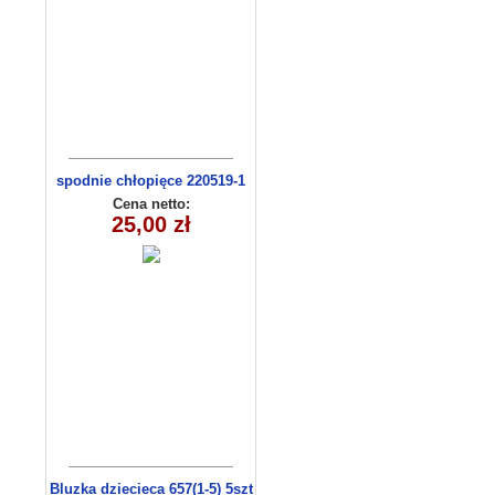
spodnie chłopięce 220519-1
(1-6) 5szt
Cena netto:
25,00 zł
Bluzka dziecieca 657(1-5) 5szt