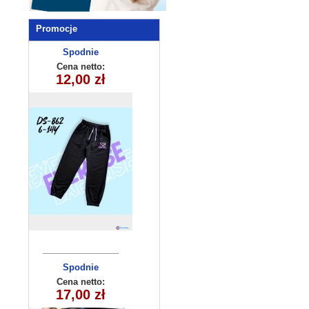
Promocje
Spodnie
dziecięce
Cena netto:
DS-862(6-14)
12,00 zł
10szt
Spodnie
dziecięce
Cena netto:
17,00 zł
KL-1060A