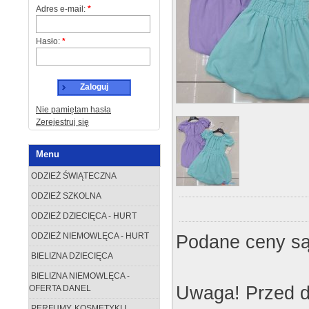
Adres e-mail:
*
Hasło:
*
Zaloguj
Nie pamiętam hasła
Zerejestruj się
Menu
ODZIEŻ ŚWIĄTECZNA
ODZIEŻ SZKOLNA
ODZIEŻ DZIECIĘCA - HURT
Podane ceny są
ODZIEŻ NIEMOWLĘCA - HURT
BIELIZNA DZIECIĘCA
BIELIZNA NIEMOWLĘCA -
Uwaga! Przed d
OFERTA DANEL
PERFUMY, KOSMETYKI I