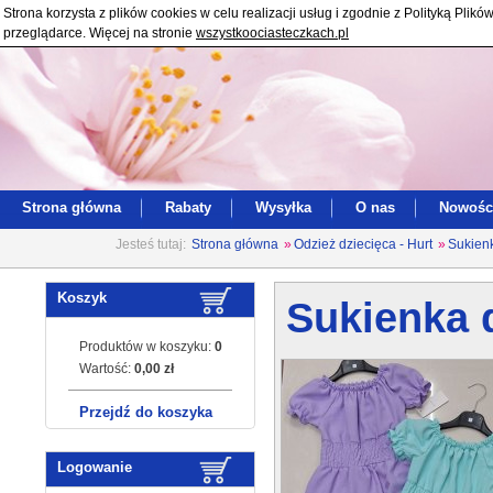
Strona korzysta z plików cookies w celu realizacji usług i zgodnie z Polityką Pl
przeglądarce. Więcej na stronie
wszystkoociasteczkach.pl
Strona główna
Rabaty
Wysyłka
O nas
Nowośc
Jesteś tutaj:
Strona główna
»
Odzież dziecięca - Hurt
»
Sukienk
Koszyk
Sukienka d
Produktów w koszyku:
0
Wartość:
0,00 zł
Przejdź do koszyka
Logowanie