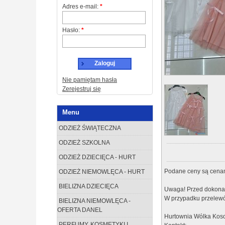
Adres e-mail:
*
Hasło:
*
Zaloguj
Nie pamiętam hasła
Zerejestruj się
Menu
ODZIEŻ ŚWIĄTECZNA
ODZIEŻ SZKOLNA
ODZIEŻ DZIECIĘCA - HURT
Podane ceny są cenam
ODZIEŻ NIEMOWLĘCA - HURT
BIELIZNA DZIECIĘCA
Uwaga! Przed dokonan
W przypadku przelewó
BIELIZNA NIEMOWLĘCA -
OFERTA DANEL
Hurtownia Wólka Koso
PERFUMY, KOSMETYKI I