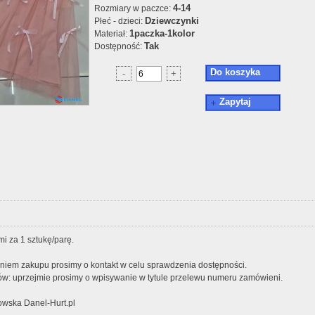
4-14
Rozmiary w paczce:
Dziewczynki
Płeć - dzieci:
1paczka-1kolor
Materiał:
Tak
Dostępność:
Do koszyka
-
+
Zapytaj
i za 1 sztukę/parę.
iem zakupu prosimy o kontakt w celu sprawdzenia dostępności.
w: uprzejmie prosimy o wpisywanie w tytule przelewu numeru zamówieni.
wska Danel-Hurt.pl