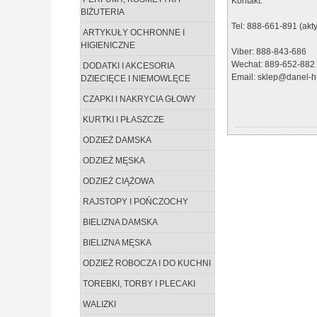
Kontakt:
BIŻUTERIA
Tel: 888-661-891 (akt
ARTYKUŁY OCHRONNE I
HIGIENICZNE
Viber: 888-843-686
Wechat: 889-652-882
DODATKI I AKCESORIA
Email: sklep@danel-hu
DZIECIĘCE I NIEMOWLĘCE
CZAPKI I NAKRYCIA GŁOWY
KURTKI I PŁASZCZE
ODZIEŻ DAMSKA
ODZIEŻ MĘSKA
ODZIEŻ CIĄŻOWA
RAJSTOPY I POŃCZOCHY
BIELIZNA DAMSKA
BIELIZNA MĘSKA
ODZIEŻ ROBOCZA I DO KUCHNI
TOREBKI, TORBY I PLECAKI
WALIZKI