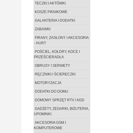
TECZKI I AKTÓWKI
KOSZE PIKNIKOWE
GALANTERIA I DODATKI
ZABAWKI
FIRANY, ZASŁONY I AKCESORIA
- HURT
POŚCIEL, KOŁDRY, KOCE I
PRZEŚCIERADŁA
OBRUSY I SERWETY
RĘCZNIKI I ŚCIERECZKI
MOTORYZACJA
DODATKI DO DOMU
DOMOWY SPRZĘT RTV I AGD
GADŻETY, ZEGARKI, BIŻUTERIA,
UPOMINKI
AKCESORIA GSM I
KOMPUTEROWE