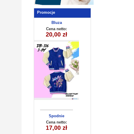
Promocje
Bluza
dziecięca
Cena netto:
290525-DB326
20,00 zł
(3-8) 10szt
Spodnie
dziecięce
Cena netto:
17,00 zł
KL-790A2