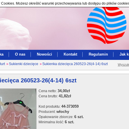
ików Cookies. Możesz określić warunki przechowywania lub dostępu do plików cookie
ka
O nas
Nowości
Kontakt
Regulamin
Jak 
Hurt
»
Sukienki dziecięce
»
Sukienka dziecięca 260523-26(4-14) 6szt
Wyszuk
iecięca 260523-26(4-14) 6szt
34,00zł
Cena netto:
41,82zł
Cena brutto:
44-373059
Kod produktu:
włochy
Producent:
6 szt.
Opakowanie zbiorcze:
6 szt.
Minimalna ilość: