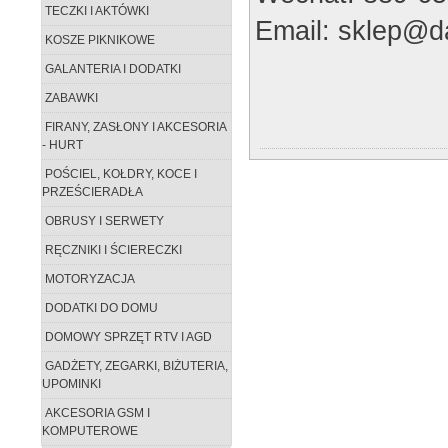
TECZKI I AKTÓWKI
Email: sklep@da
KOSZE PIKNIKOWE
GALANTERIA I DODATKI
ZABAWKI
FIRANY, ZASŁONY I AKCESORIA
- HURT
POŚCIEL, KOŁDRY, KOCE I
PRZEŚCIERADŁA
OBRUSY I SERWETY
RĘCZNIKI I ŚCIERECZKI
MOTORYZACJA
DODATKI DO DOMU
DOMOWY SPRZĘT RTV I AGD
GADŻETY, ZEGARKI, BIŻUTERIA,
UPOMINKI
AKCESORIA GSM I
KOMPUTEROWE