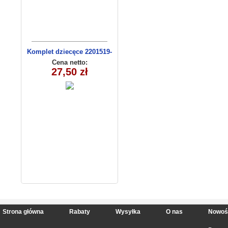
Komplet dziecęce 2201519-
13(92-110m) 4szt
Cena netto:
27,50 zł
Strona główna
Rabaty
Wysyłka
O nas
Nowoś