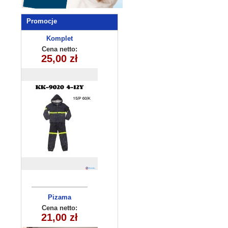
Promocje
Komplet
chlopiecy
Cena netto:
KK9020(4-12)
25,00 zł
15szt
Pizama
dziewczęca
Cena netto:
21,00 zł
315-11(3-8)
6szt