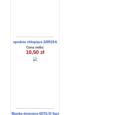
spodnie chłopięce 220519-6
(1- 4) 4 szt
Cena netto:
10,50 zł
Bluzka dziecieca 657(1-5) 5szt