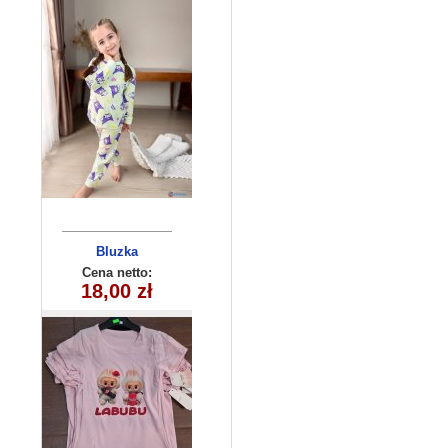
Bluzka
dziewczęca
Cena netto:
270625-2(6-16)
18,00 zł
6szt