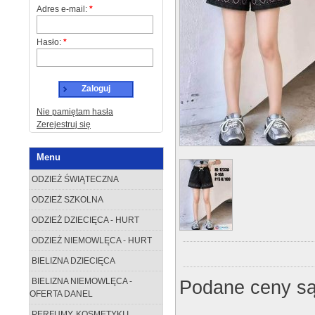
Adres e-mail:
*
Hasło:
*
Zaloguj
Nie pamiętam hasła
Zerejestruj się
Menu
ODZIEŻ ŚWIĄTECZNA
ODZIEŻ SZKOLNA
ODZIEŻ DZIECIĘCA - HURT
ODZIEŻ NIEMOWLĘCA - HURT
BIELIZNA DZIECIĘCA
Podane ceny są
BIELIZNA NIEMOWLĘCA -
OFERTA DANEL
PERFUMY, KOSMETYKI I