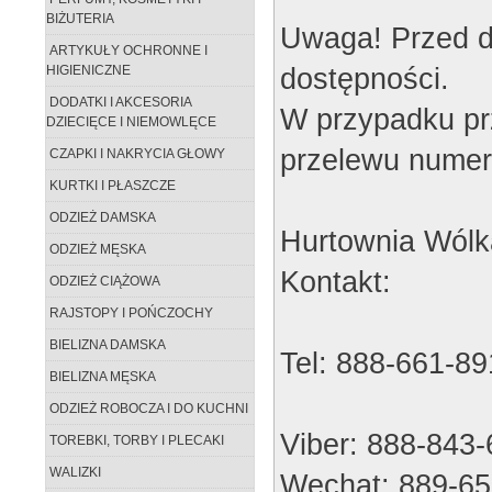
BIŻUTERIA
Uwaga! Przed d
ARTYKUŁY OCHRONNE I
dostępności.
HIGIENICZNE
DODATKI I AKCESORIA
W przypadku pr
DZIECIĘCE I NIEMOWLĘCE
przelewu numer
CZAPKI I NAKRYCIA GŁOWY
KURTKI I PŁASZCZE
ODZIEŻ DAMSKA
Hurtownia Wólk
ODZIEŻ MĘSKA
Kontakt:
ODZIEŻ CIĄŻOWA
RAJSTOPY I POŃCZOCHY
BIELIZNA DAMSKA
Tel: 888-661-89
BIELIZNA MĘSKA
ODZIEŻ ROBOCZA I DO KUCHNI
Viber: 888-843
TOREBKI, TORBY I PLECAKI
WALIZKI
Wechat: 889-65