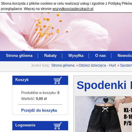
Strona korzysta z plików cookies w celu realizacji usług i zgodnie z Polityką Pl
przeglądarce. Więcej na stronie
wszystkoociasteczkach.pl
Strona główna
Rabaty
Wysyłka
O nas
Nowośc
Jesteś tutaj:
Strona główna
»
Odzież dziecięca - Hurt
»
Spoden
Koszyk
Spodenki 
Produktów w koszyku:
0
Wartość:
0,00 zł
Przejdź do koszyka
Logowanie