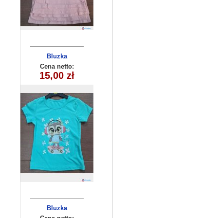
Bluzka
dziecięca
Cena netto:
180626-14(6-16)
15,00 zł
6szt
Bluzka
dziecieca