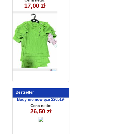
Cena netto:
17,00 zł
(6-16）6szt
Bestseller
Body niemowlęce 220519-
14(56-74) 3szt
Cena netto:
26,50 zł