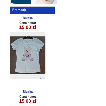
Promocje
Bluzka
dziecięca
Cena netto:
180626-14(6-16)
15,00 zł
6szt
Bluzka
dziecięca
Cena netto:
180626-14(6-16)
15,00 zł
6szt