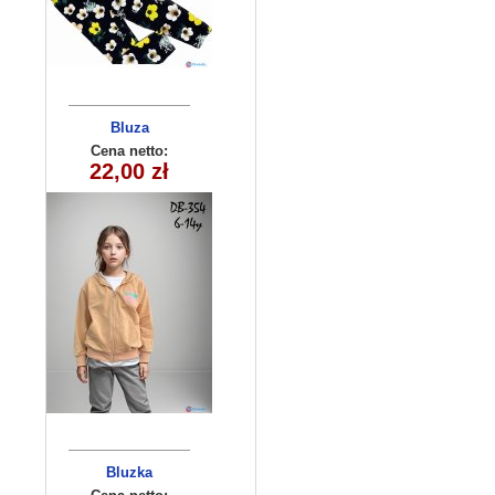
Bluza
dziecięca
Cena netto:
290525-DB354
22,00 zł
(6-14) 10szt
Bluzka
chłopięca