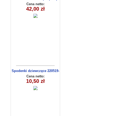
C3009
Cena netto:
42,00 zł
Spodenki dziewczęce 220519-
3 (9-12)
Cena netto:
10,50 zł