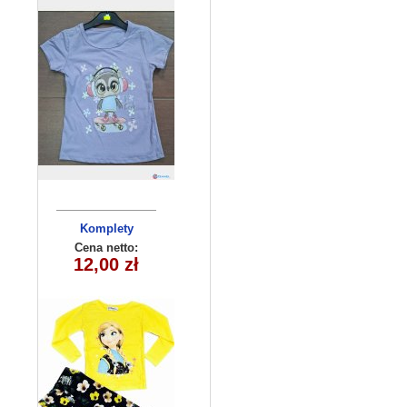
Komplety
dziecięce (1-4
Cena netto:
12,00 zł
) 4szt