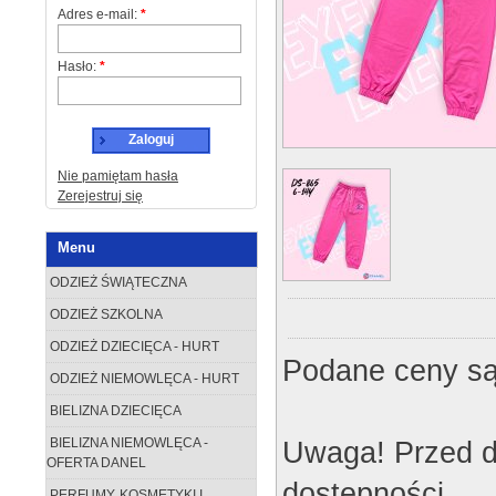
Adres e-mail:
*
Hasło:
*
Zaloguj
Nie pamiętam hasła
Zerejestruj się
Menu
ODZIEŻ ŚWIĄTECZNA
ODZIEŻ SZKOLNA
ODZIEŻ DZIECIĘCA - HURT
Podane ceny są
ODZIEŻ NIEMOWLĘCA - HURT
BIELIZNA DZIECIĘCA
Uwaga! Przed d
BIELIZNA NIEMOWLĘCA -
OFERTA DANEL
dostępności.
PERFUMY, KOSMETYKI I