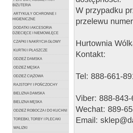
BIŻUTERIA
W przypadku pr
ARTYKUŁY OCHRONNE I
przelewu numer
HIGIENICZNE
DODATKI I AKCESORIA
DZIECIĘCE I NIEMOWLĘCE
Hurtownia Wólk
CZAPKI I NAKRYCIA GŁOWY
KURTKI I PŁASZCZE
Kontakt:
ODZIEŻ DAMSKA
ODZIEŻ MĘSKA
Tel: 888-661-89
ODZIEŻ CIĄŻOWA
RAJSTOPY I POŃCZOCHY
BIELIZNA DAMSKA
Viber: 888-843
BIELIZNA MĘSKA
Wechat: 889-65
ODZIEŻ ROBOCZA I DO KUCHNI
Email: sklep@da
TOREBKI, TORBY I PLECAKI
WALIZKI