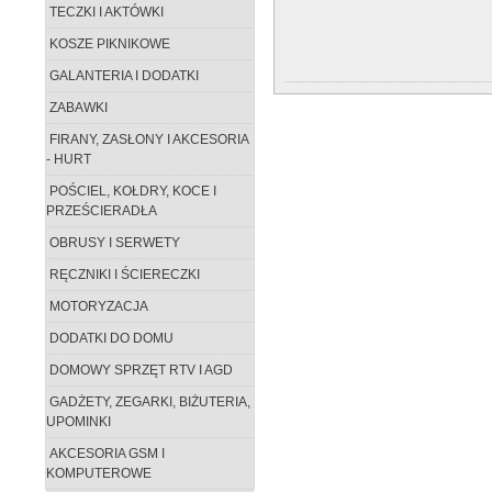
TECZKI I AKTÓWKI
KOSZE PIKNIKOWE
GALANTERIA I DODATKI
ZABAWKI
FIRANY, ZASŁONY I AKCESORIA
- HURT
POŚCIEL, KOŁDRY, KOCE I
PRZEŚCIERADŁA
OBRUSY I SERWETY
RĘCZNIKI I ŚCIERECZKI
MOTORYZACJA
DODATKI DO DOMU
DOMOWY SPRZĘT RTV I AGD
GADŻETY, ZEGARKI, BIŻUTERIA,
UPOMINKI
AKCESORIA GSM I
KOMPUTEROWE