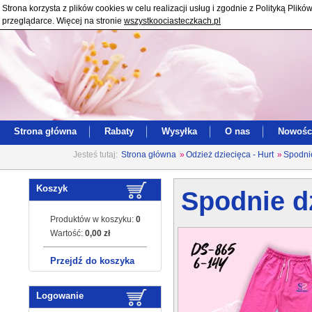
Strona korzysta z plików cookies w celu realizacji usług i zgodnie z Polityką Pl
przeglądarce. Więcej na stronie
wszystkoociasteczkach.pl
Strona główna
Rabaty
Wysyłka
O nas
Nowośc
Jesteś tutaj:
Strona główna
»
Odzież dziecięca - Hurt
»
Spodni
Koszyk
Spodnie dz
Produktów w koszyku:
0
Wartość:
0,00 zł
Przejdź do koszyka
Logowanie