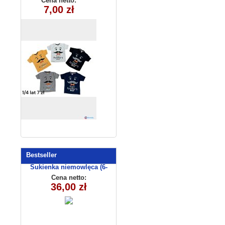
Cena netto:
7,00 zł
(1-4) 4szt
Bestseller
Sukienka niemowlęca (6-
36msc) C3009-1
Cena netto:
36,00 zł