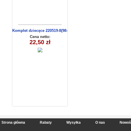
Komplet dziecęce 220519-8(98-
116 m)
Cena netto:
22,50 zł
Strona główna
Rabaty
Wysyłka
O nas
Nowoś