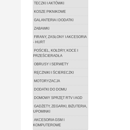
TECZKI I AKTÓWKI
KOSZE PIKNIKOWE
GALANTERIA I DODATKI
ZABAWKI
FIRANY, ZASŁONY I AKCESORIA
- HURT
POŚCIEL, KOŁDRY, KOCE I
PRZEŚCIERADŁA
OBRUSY I SERWETY
RĘCZNIKI I ŚCIERECZKI
MOTORYZACJA
DODATKI DO DOMU
DOMOWY SPRZĘT RTV I AGD
GADŻETY, ZEGARKI, BIŻUTERIA,
UPOMINKI
AKCESORIA GSM I
KOMPUTEROWE