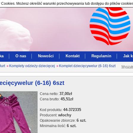
ików Cookies. Możesz określić warunki przechowywania lub dostępu do plików cookie
ka
O nas
Nowości
Kontakt
Regulamin
Jak 
Hurt
»
Komplety odzieży dziecięcej
»
Komplet dziecięcywelur (6-16) 6szt
Wyszuk
ecięcywelur (6-16) 6szt
37,00zł
Cena netto:
45,51zł
Cena brutto:
44-372335
Kod produktu:
włochy
Producent:
6 szt.
Opakowanie zbiorcze:
6 szt.
Minimalna ilość: