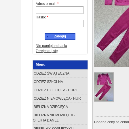
Adres e-mail:
*
Hasło:
*
Zaloguj
Nie pamiętam hasła
Zerejestruj się
Menu
ODZIEŻ ŚWIĄTECZNA
ODZIEŻ SZKOLNA
ODZIEŻ DZIECIĘCA - HURT
ODZIEŻ NIEMOWLĘCA - HURT
BIELIZNA DZIECIĘCA
BIELIZNA NIEMOWLĘCA -
OFERTA DANEL
Podane ceny są cenam
PERFUMY, KOSMETYKI I