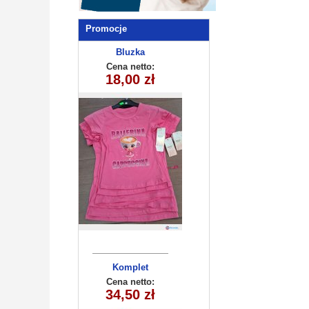
Promocje
Bluzka
dziewczęca
Cena netto:
270625-4(4-14)
18,00 zł
6szt
Komplet
niemowlęcy
Cena netto:
34,50 zł
5384 (9-24)
4szt