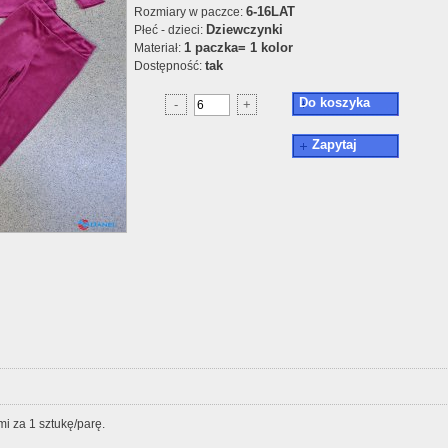
6-16LAT
Rozmiary w paczce:
Dziewczynki
Płeć - dzieci:
1 paczka= 1 kolor
Materiał:
tak
Dostępność:
Do koszyka
-
+
Zapytaj
i za 1 sztukę/parę.