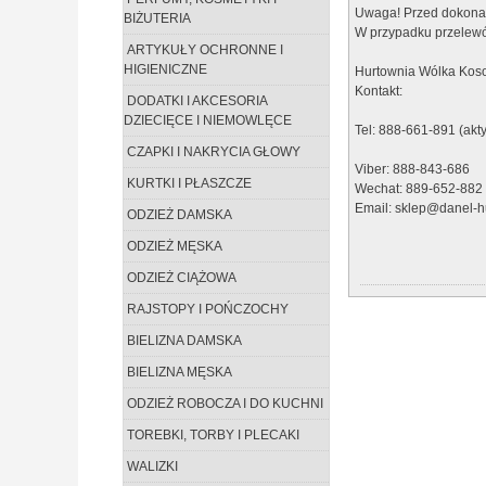
Uwaga! Przed dokonan
BIŻUTERIA
W przypadku przelewó
ARTYKUŁY OCHRONNE I
HIGIENICZNE
Hurtownia Wólka Koso
Kontakt:
DODATKI I AKCESORIA
DZIECIĘCE I NIEMOWLĘCE
Tel: 888-661-891 (akt
CZAPKI I NAKRYCIA GŁOWY
Viber: 888-843-686
KURTKI I PŁASZCZE
Wechat: 889-652-882
Email: sklep@danel-hu
ODZIEŻ DAMSKA
ODZIEŻ MĘSKA
ODZIEŻ CIĄŻOWA
RAJSTOPY I POŃCZOCHY
BIELIZNA DAMSKA
BIELIZNA MĘSKA
ODZIEŻ ROBOCZA I DO KUCHNI
TOREBKI, TORBY I PLECAKI
WALIZKI