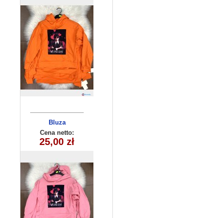
Bluza
dziecięca
Cena netto:
25,00 zł
(6-16) 6szt