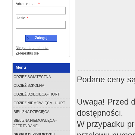
Adres e-mail:
*
Hasło:
*
Zaloguj
Nie pamiętam hasła
Zerejestruj się
Menu
Podane ceny są
ODZIEŻ ŚWIĄTECZNA
ODZIEŻ SZKOLNA
ODZIEŻ DZIECIĘCA - HURT
Uwaga! Przed d
ODZIEŻ NIEMOWLĘCA - HURT
dostępności.
BIELIZNA DZIECIĘCA
BIELIZNA NIEMOWLĘCA -
W przypadku pr
OFERTA DANEL
PERFUMY, KOSMETYKI I