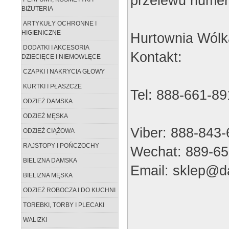
przelewu numer
BIŻUTERIA
ARTYKUŁY OCHRONNE I
HIGIENICZNE
Hurtownia Wólk
DODATKI I AKCESORIA
Kontakt:
DZIECIĘCE I NIEMOWLĘCE
CZAPKI I NAKRYCIA GŁOWY
KURTKI I PŁASZCZE
Tel: 888-661-89
ODZIEŻ DAMSKA
ODZIEŻ MĘSKA
Viber: 888-843
ODZIEŻ CIĄŻOWA
RAJSTOPY I POŃCZOCHY
Wechat: 889-65
BIELIZNA DAMSKA
Email: sklep@da
BIELIZNA MĘSKA
ODZIEŻ ROBOCZA I DO KUCHNI
TOREBKI, TORBY I PLECAKI
WALIZKI