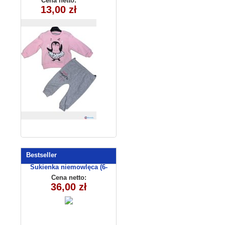
Cena netto:
13,00 zł
(6-18) 4szt
Bestseller
Sukienka niemowlęca (6-
36msc) C3009-1
Cena netto:
36,00 zł