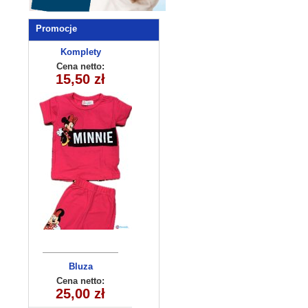
Promocje
Komplety
dziecięce
Cena netto:
15,50 zł
(5-8) 4szt
Bluza
dziecięca
Cena netto:
25,00 zł
(6-16) 6szt