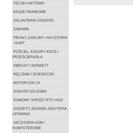
TECZKI I AKTÓWKI
KOSZE PIKNIKOWE
GALANTERIA I DODATKI
ZABAWKI
FIRANY, ZASŁONY I AKCESORIA
- HURT
POŚCIEL, KOŁDRY, KOCE I
PRZEŚCIERADŁA
OBRUSY I SERWETY
RĘCZNIKI I ŚCIERECZKI
MOTORYZACJA
DODATKI DO DOMU
DOMOWY SPRZĘT RTV I AGD
GADŻETY, ZEGARKI, BIŻUTERIA,
UPOMINKI
AKCESORIA GSM I
KOMPUTEROWE