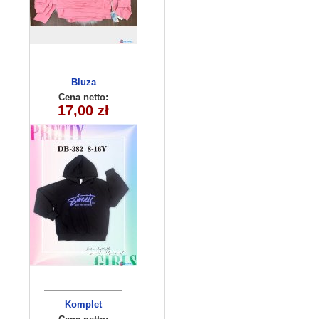
Bluza
dziecięca
Cena netto:
290525-DB382
17,00 zł
(8-16) 10szt
Komplet
niemowlęcy