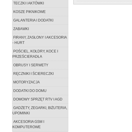
TECZKI I AKTÓWKI
KOSZE PIKNIKOWE
GALANTERIA I DODATKI
ZABAWKI
FIRANY, ZASŁONY I AKCESORIA
- HURT
POŚCIEL, KOŁDRY, KOCE I
PRZEŚCIERADŁA
OBRUSY I SERWETY
RĘCZNIKI I ŚCIERECZKI
MOTORYZACJA
DODATKI DO DOMU
DOMOWY SPRZĘT RTV I AGD
GADŻETY, ZEGARKI, BIŻUTERIA,
UPOMINKI
AKCESORIA GSM I
KOMPUTEROWE