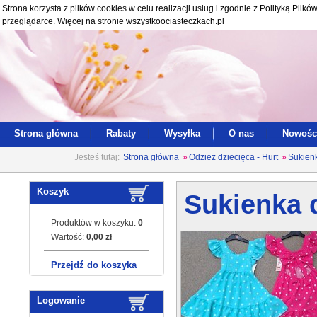
Strona korzysta z plików cookies w celu realizacji usług i zgodnie z Polityką Pl
przeglądarce. Więcej na stronie
wszystkoociasteczkach.pl
Strona główna
Rabaty
Wysyłka
O nas
Nowośc
Jesteś tutaj:
Strona główna
»
Odzież dziecięca - Hurt
»
Sukienk
Koszyk
Sukienka d
Produktów w koszyku:
0
Wartość:
0,00 zł
Przejdź do koszyka
Logowanie