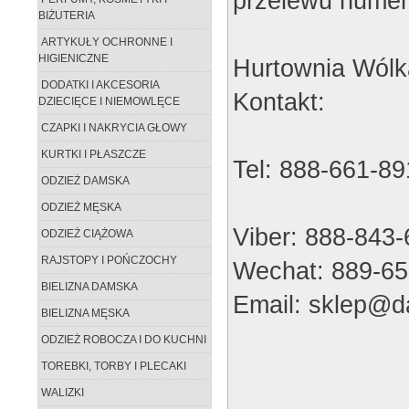
przelewu numer
BIŻUTERIA
ARTYKUŁY OCHRONNE I
HIGIENICZNE
Hurtownia Wólk
DODATKI I AKCESORIA
Kontakt:
DZIECIĘCE I NIEMOWLĘCE
CZAPKI I NAKRYCIA GŁOWY
KURTKI I PŁASZCZE
Tel: 888-661-89
ODZIEŻ DAMSKA
ODZIEŻ MĘSKA
Viber: 888-843
ODZIEŻ CIĄŻOWA
RAJSTOPY I POŃCZOCHY
Wechat: 889-65
BIELIZNA DAMSKA
Email: sklep@da
BIELIZNA MĘSKA
ODZIEŻ ROBOCZA I DO KUCHNI
TOREBKI, TORBY I PLECAKI
WALIZKI