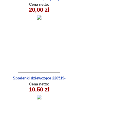
EAA0206
Cena netto:
20,00 zł
Spodenki dziewczęce 220519-
4 (13-16)
Cena netto:
10,50 zł