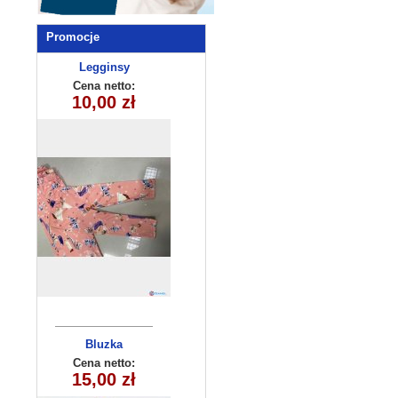
Promocje
Legginsy
dziewczęce
Cena netto:
10,00 zł
(3-7) 5szt
Bluzka
dziecięca
Cena netto:
260626-32(4-14)
15,00 zł
6szt