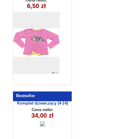
Cena netto:
(9-12) 4szt
6,50 zł
Bestseller
Komplet dziewczęcy (4-14)
8156
Cena netto:
34,00 zł