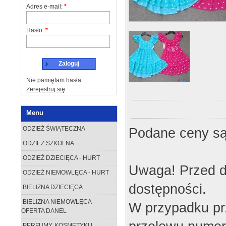
Adres e-mail:
*
Hasło:
*
Zaloguj
Nie pamiętam hasła
Zerejestruj się
Menu
Podane ceny są
ODZIEŻ ŚWIĄTECZNA
ODZIEŻ SZKOLNA
ODZIEŻ DZIECIĘCA - HURT
Uwaga! Przed d
ODZIEŻ NIEMOWLĘCA - HURT
dostępności.
BIELIZNA DZIECIĘCA
BIELIZNA NIEMOWLĘCA -
W przypadku pr
OFERTA DANEL
PERFUMY, KOSMETYKI I