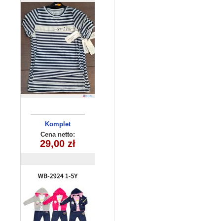
Komplet
dziecięcy
Cena netto:
WB-2924(1-5)
29,00 zł
15szt