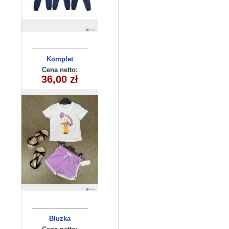
Komplet
dziecięcy
Cena netto:
36,00 zł
260625-30
(3/4-13/14)
6szt
Bluzka
dziewczęca