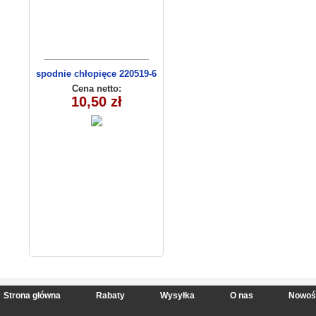
spodnie chłopięce 220519-6
(1- 4) 4 szt
Cena netto:
10,50 zł
Strona główna
Rabaty
Wysyłka
O nas
Nowoś