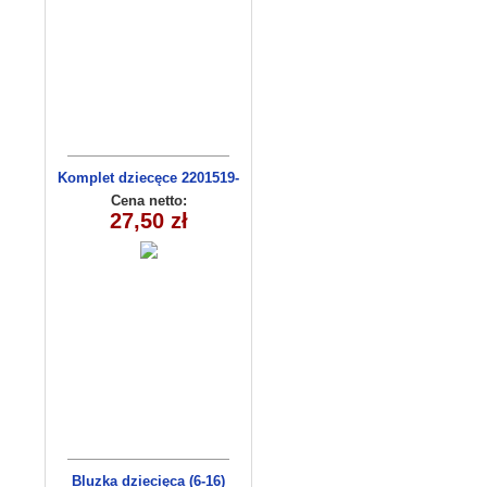
Komplet dziecęce 2201519-
13(92-110m) 4szt
Cena netto:
27,50 zł
Bluzka dziecięca (6-16)