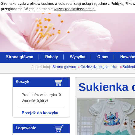
Strona korzysta z plików cookies w celu realizacji usług i zgodnie z Polityką Pl
przeglądarce. Więcej na stronie
wszystkoociasteczkach.pl
Strona główna
Rabaty
Wysyłka
O nas
Nowośc
Jesteś tutaj:
Strona główna
»
Odzież dziecięca - Hurt
»
Sukienk
Koszyk
Sukienka d
Produktów w koszyku:
0
Wartość:
0,00 zł
Przejdź do koszyka
Logowanie