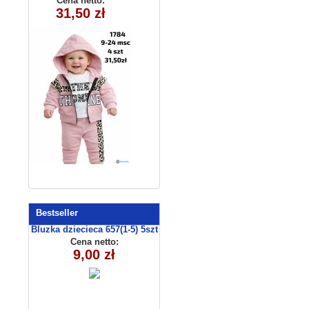
Cena netto:
31,50 zł
1784 (9-24)
4szt
Bestseller
Bluzka dziecieca 657(1-5) 5szt
Cena netto:
9,00 zł