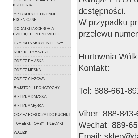
BIŻUTERIA
dostępności.
ARTYKUŁY OCHRONNE I
W przypadku pr
HIGIENICZNE
DODATKI I AKCESORIA
przelewu numer
DZIECIĘCE I NIEMOWLĘCE
CZAPKI I NAKRYCIA GŁOWY
KURTKI I PŁASZCZE
Hurtownia Wólk
ODZIEŻ DAMSKA
Kontakt:
ODZIEŻ MĘSKA
ODZIEŻ CIĄŻOWA
RAJSTOPY I POŃCZOCHY
Tel: 888-661-89
BIELIZNA DAMSKA
BIELIZNA MĘSKA
Viber: 888-843
ODZIEŻ ROBOCZA I DO KUCHNI
Wechat: 889-65
TOREBKI, TORBY I PLECAKI
WALIZKI
Email: sklep@da