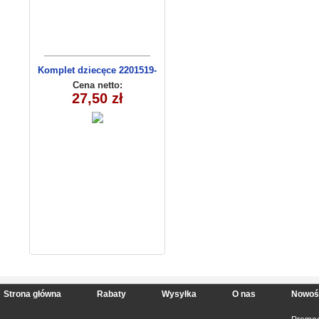
Komplet dziecęce 2201519-
13(92-110m) 4szt
Cena netto:
27,50 zł
Strona główna
Rabaty
Wysyłka
O nas
Nowoś