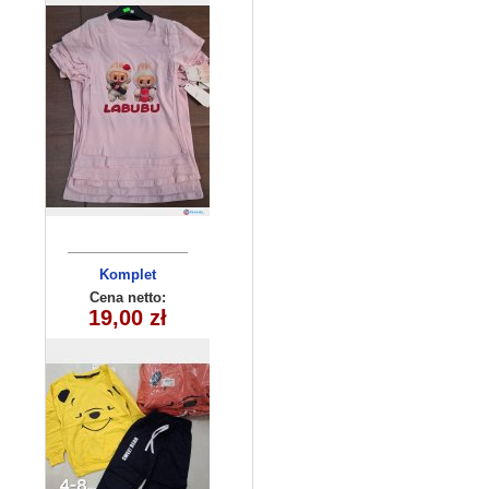
Komplet
dziecięcy
Cena netto:
19,00 zł
(4-8) 4szt