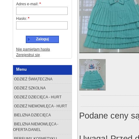
Adres e-mail:
*
Hasło:
*
Zaloguj
Nie pamiętam hasła
Zerejestruj się
Menu
ODZIEŻ ŚWIĄTECZNA
ODZIEŻ SZKOLNA
ODZIEŻ DZIECIĘCA - HURT
ODZIEŻ NIEMOWLĘCA - HURT
Podane ceny są
BIELIZNA DZIECIĘCA
BIELIZNA NIEMOWLĘCA -
OFERTA DANEL
Uwaga! Przed d
PERFUMY, KOSMETYKI I