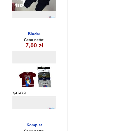
Bluzka
chłopięca
Cena netto:
7,00 zł
(1-4) 4szt
Komplet
niemowlęcy