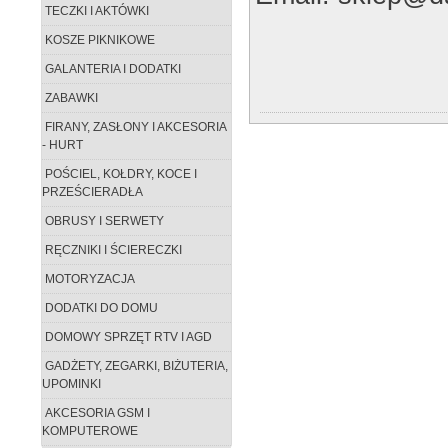
TECZKI I AKTÓWKI
KOSZE PIKNIKOWE
GALANTERIA I DODATKI
ZABAWKI
FIRANY, ZASŁONY I AKCESORIA
- HURT
POŚCIEL, KOŁDRY, KOCE I
PRZEŚCIERADŁA
OBRUSY I SERWETY
RĘCZNIKI I ŚCIERECZKI
MOTORYZACJA
DODATKI DO DOMU
DOMOWY SPRZĘT RTV I AGD
GADŻETY, ZEGARKI, BIŻUTERIA,
UPOMINKI
AKCESORIA GSM I
KOMPUTEROWE