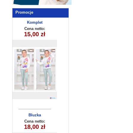
Promocje
Komplet
dziewczęcy
Cena netto:
15,00 zł
315-9(3-10)
5szt
Bluzka
dziewczęca
Cena netto:
270625-2(6-16)
18,00 zł
6szt