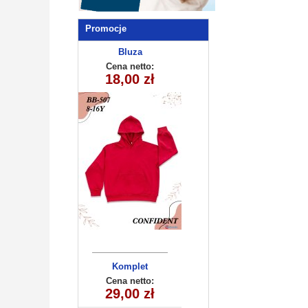
Promocje
Bluza
dziecięca
Cena netto:
290525-BB507
18,00 zł
(8-16) 10szt
Komplet
dziecięcy
Cena netto:
29,00 zł
HH-546(1-5)
10szt