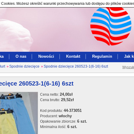
ików Cookies. Możesz określić warunki przechowywania lub dostępu do plików cookie
ka
O nas
Nowości
Kontakt
Regulamin
Jak 
Hurt
»
Spodnie dziecięce
»
Spodnie dziecięce 260523-1(6-16) 6szt
Wyszuk
ecięce 260523-1(6-16) 6szt
24,00zł
Cena netto:
29,52zł
Cena brutto:
44-373051
Kod produktu:
włochy
Producent:
6 szt.
Opakowanie zbiorcze:
6 szt.
Minimalna ilość: