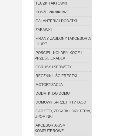
TECZKI I AKTÓWKI
KOSZE PIKNIKOWE
GALANTERIA I DODATKI
ZABAWKI
FIRANY, ZASŁONY I AKCESORIA
- HURT
POŚCIEL, KOŁDRY, KOCE I
PRZEŚCIERADŁA
OBRUSY I SERWETY
RĘCZNIKI I ŚCIERECZKI
MOTORYZACJA
DODATKI DO DOMU
DOMOWY SPRZĘT RTV I AGD
GADŻETY, ZEGARKI, BIŻUTERIA,
UPOMINKI
AKCESORIA GSM I
KOMPUTEROWE