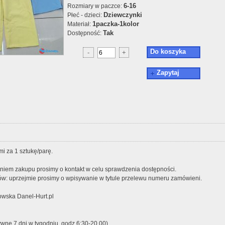
6-16
Rozmiary w paczce:
Dziewczynki
Płeć - dzieci:
1paczka-1kolor
Materiał:
Tak
Dostępność:
Do koszyka
-
+
Zapytaj
i za 1 sztukę/parę.
iem zakupu prosimy o kontakt w celu sprawdzenia dostępności.
w: uprzejmie prosimy o wpisywanie w tytule przelewu numeru zamówieni.
wska Danel-Hurt.pl
ywne 7 dni w tygodniu, godz.6:30-20.00)