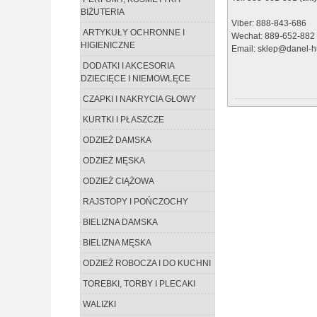
BIŻUTERIA
Viber: 888-843-686
ARTYKUŁY OCHRONNE I
Wechat: 889-652-882
HIGIENICZNE
Email: sklep@danel-hu
DODATKI I AKCESORIA
DZIECIĘCE I NIEMOWLĘCE
CZAPKI I NAKRYCIA GŁOWY
KURTKI I PŁASZCZE
ODZIEŻ DAMSKA
ODZIEŻ MĘSKA
ODZIEŻ CIĄŻOWA
RAJSTOPY I POŃCZOCHY
BIELIZNA DAMSKA
BIELIZNA MĘSKA
ODZIEŻ ROBOCZA I DO KUCHNI
TOREBKI, TORBY I PLECAKI
WALIZKI