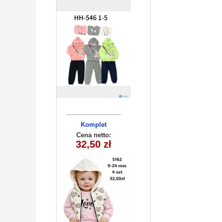
Komplet
niemowlęcy
Cena netto:
32,50 zł
5162 (9-24)
4szt