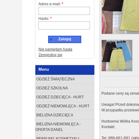
Adres e-mail:
*
Hasło:
*
Zaloguj
Nie pamiętam hasła
Zerejestruj się
Menu
ODZIEŻ ŚWIĄTECZNA
ODZIEŻ SZKOLNA
Podane ceny są cenam
ODZIEŻ DZIECIĘCA - HURT
Uwaga! Przed dokonan
ODZIEŻ NIEMOWLĘCA - HURT
W przypadku przelewó
BIELIZNA DZIECIĘCA
Hurtownia Wólka Koso
BIELIZNA NIEMOWLĘCA -
Kontakt:
OFERTA DANEL
Tel: 888-661-891 (akt
PERFUMY, KOSMETYKI I