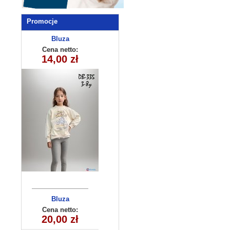
Promocje
Bluza
dziecięca
Cena netto:
290525-DB335
14,00 zł
(3-8) 10szt
Bluza
chłopięca
Cena netto:
20,00 zł
(8-16) 5szt