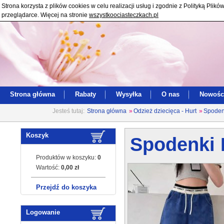
Strona korzysta z plików cookies w celu realizacji usług i zgodnie z Polityką Pl
przeglądarce. Więcej na stronie
wszystkoociasteczkach.pl
Strona główna
Rabaty
Wysyłka
O nas
Nowośc
Jesteś tutaj:
Strona główna
»
Odzież dziecięca - Hurt
»
Spoden
Koszyk
Spodenki 
Produktów w koszyku:
0
Wartość:
0,00 zł
Przejdź do koszyka
Logowanie