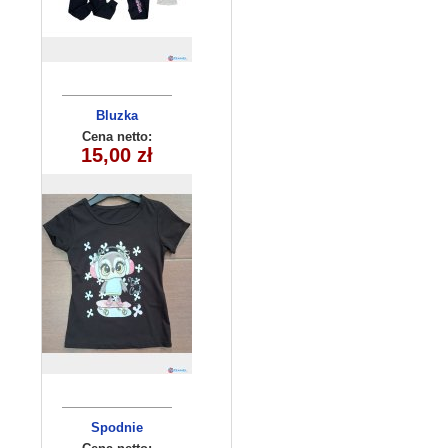
Bluzka
dziecięca
Cena netto:
180626-14(6-16)
15,00 zł
6szt
Spodnie
dziecięce