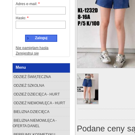
Adres e-mail:
*
Hasło:
*
Zaloguj
Nie pamiętam hasła
Zerejestruj się
Menu
ODZIEŻ ŚWIĄTECZNA
ODZIEŻ SZKOLNA
ODZIEŻ DZIECIĘCA - HURT
ODZIEŻ NIEMOWLĘCA - HURT
BIELIZNA DZIECIĘCA
BIELIZNA NIEMOWLĘCA -
Podane ceny są
OFERTA DANEL
PERFUMY, KOSMETYKI I