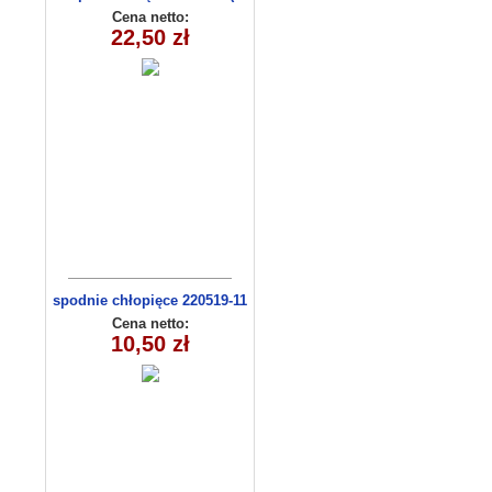
116 m)
Cena netto:
22,50 zł
spodnie chłopięce 220519-11
(9-12)
Cena netto:
10,50 zł