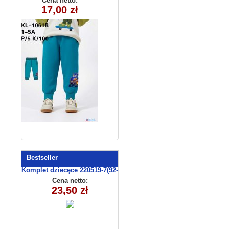
Cena netto:
17,00 zł
KL-1061B
Bestseller
Komplet dziecęce 220519-7(92-
110 m)
Cena netto:
23,50 zł