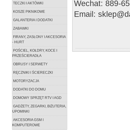
Wechat: 889-65
TECZKI I AKTÓWKI
Email: sklep@da
KOSZE PIKNIKOWE
GALANTERIA I DODATKI
ZABAWKI
FIRANY, ZASŁONY I AKCESORIA
- HURT
POŚCIEL, KOŁDRY, KOCE I
PRZEŚCIERADŁA
OBRUSY I SERWETY
RĘCZNIKI I ŚCIERECZKI
MOTORYZACJA
DODATKI DO DOMU
DOMOWY SPRZĘT RTV I AGD
GADŻETY, ZEGARKI, BIŻUTERIA,
UPOMINKI
AKCESORIA GSM I
KOMPUTEROWE