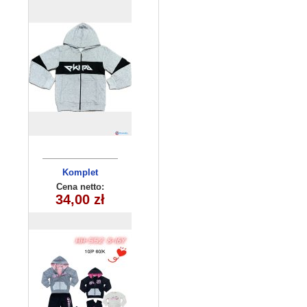
Komplet
dziecięcy
Cena netto:
HH-552(8-16)
34,00 zł
10szt