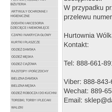
BIŻUTERIA
W przypadku pr
ARTYKUŁY OCHRONNE I
przelewu numer
HIGIENICZNE
DODATKI I AKCESORIA
DZIECIĘCE I NIEMOWLĘCE
Hurtownia Wólk
CZAPKI I NAKRYCIA GŁOWY
KURTKI I PŁASZCZE
Kontakt:
ODZIEŻ DAMSKA
ODZIEŻ MĘSKA
Tel: 888-661-89
ODZIEŻ CIĄŻOWA
RAJSTOPY I POŃCZOCHY
BIELIZNA DAMSKA
Viber: 888-843
BIELIZNA MĘSKA
Wechat: 889-65
ODZIEŻ ROBOCZA I DO KUCHNI
Email: sklep@da
TOREBKI, TORBY I PLECAKI
WALIZKI