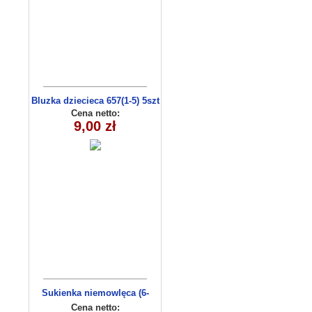
Bluzka dziecieca 657(1-5) 5szt
Cena netto:
9,00 zł
Sukienka niemowlęca (6-
36msc) C3009-1
Cena netto: