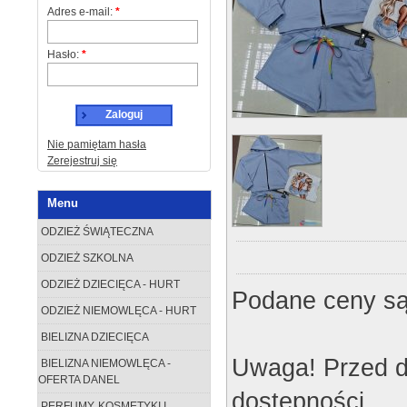
Adres e-mail:
*
Hasło:
*
Zaloguj
Nie pamiętam hasła
Zerejestruj się
Menu
ODZIEŻ ŚWIĄTECZNA
ODZIEŻ SZKOLNA
ODZIEŻ DZIECIĘCA - HURT
Podane ceny są
ODZIEŻ NIEMOWLĘCA - HURT
BIELIZNA DZIECIĘCA
Uwaga! Przed d
BIELIZNA NIEMOWLĘCA -
OFERTA DANEL
dostępności.
PERFUMY, KOSMETYKI I