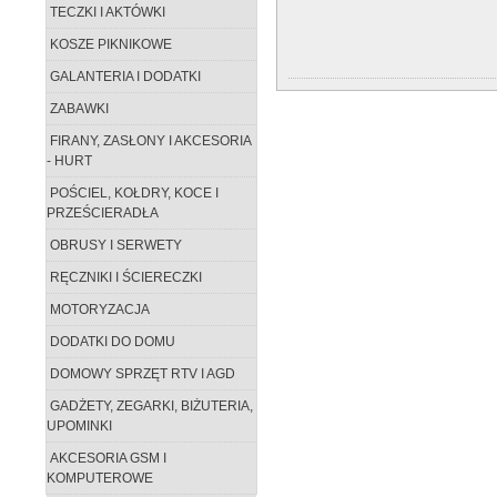
TECZKI I AKTÓWKI
KOSZE PIKNIKOWE
GALANTERIA I DODATKI
ZABAWKI
FIRANY, ZASŁONY I AKCESORIA
- HURT
POŚCIEL, KOŁDRY, KOCE I
PRZEŚCIERADŁA
OBRUSY I SERWETY
RĘCZNIKI I ŚCIERECZKI
MOTORYZACJA
DODATKI DO DOMU
DOMOWY SPRZĘT RTV I AGD
GADŻETY, ZEGARKI, BIŻUTERIA,
UPOMINKI
AKCESORIA GSM I
KOMPUTEROWE