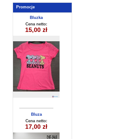
Promocje
Bluzka
dziecięca
Cena netto:
180626-19(6-16)
15,00 zł
6szt
Bluza
dziecięca
Cena netto:
290525-DB343
17,00 zł
(4-12) 10szt