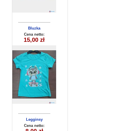
Bluzka
dziecięca
Cena netto:
180626-14(6-16)
15,00 zł
6szt
Legginsy
dziewczęce
Cena netto:
(9-12) 4szt