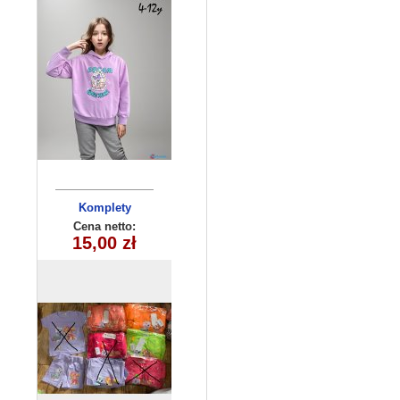
Komplety
dziecięce (1-4
Cena netto:
15,00 zł
) 4szt