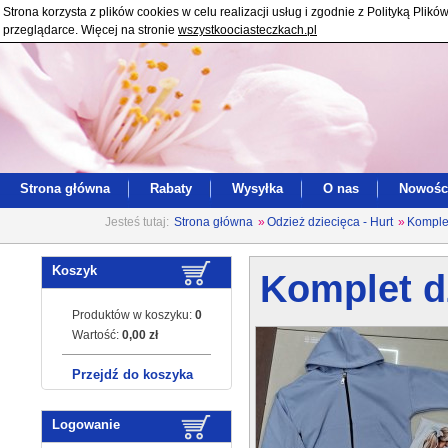
Strona korzysta z plików cookies w celu realizacji usług i zgodnie z Polityką Pl
przeglądarce. Więcej na stronie
wszystkoociasteczkach.pl
Strona główna
Rabaty
Wysyłka
O nas
Nowośc
Jesteś tutaj:
Strona główna
»
Odzież dziecięca - Hurt
»
Komplet
Koszyk
Komplet dz
Produktów w koszyku:
0
Wartość:
0,00 zł
Przejdź do koszyka
Logowanie