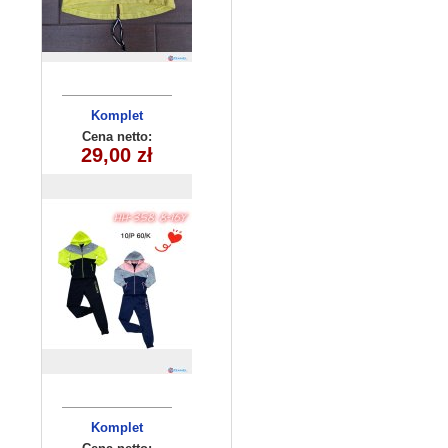
Komplet
dziecięcy
Cena netto:
HH-358(8-16)
29,00 zł
10szt
Komplet
niemowlęcy