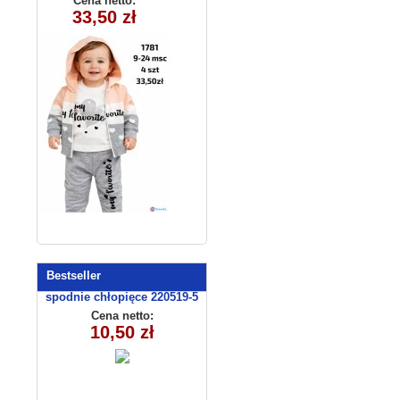
Cena netto:
33,50 zł
1781 (9-24)
4szt
Bestseller
spodnie chłopięce 220519-5
(1- 4) 4 szt
Cena netto:
10,50 zł