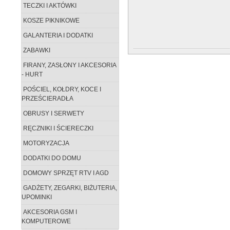
TECZKI I AKTÓWKI
KOSZE PIKNIKOWE
GALANTERIA I DODATKI
ZABAWKI
FIRANY, ZASŁONY I AKCESORIA
- HURT
POŚCIEL, KOŁDRY, KOCE I
PRZEŚCIERADŁA
OBRUSY I SERWETY
RĘCZNIKI I ŚCIERECZKI
MOTORYZACJA
DODATKI DO DOMU
DOMOWY SPRZĘT RTV I AGD
GADŻETY, ZEGARKI, BIŻUTERIA,
UPOMINKI
AKCESORIA GSM I
KOMPUTEROWE