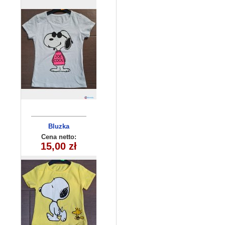
Bluzka
dziecięca
Cena netto:
180626-7(6-16)
15,00 zł
6szt