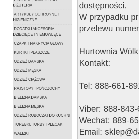
dostępności.
BIŻUTERIA
W przypadku pr
ARTYKUŁY OCHRONNE I
HIGIENICZNE
przelewu numer
DODATKI I AKCESORIA
DZIECIĘCE I NIEMOWLĘCE
CZAPKI I NAKRYCIA GŁOWY
Hurtownia Wólk
KURTKI I PŁASZCZE
Kontakt:
ODZIEŻ DAMSKA
ODZIEŻ MĘSKA
ODZIEŻ CIĄŻOWA
Tel: 888-661-89
RAJSTOPY I POŃCZOCHY
BIELIZNA DAMSKA
Viber: 888-843
BIELIZNA MĘSKA
ODZIEŻ ROBOCZA I DO KUCHNI
Wechat: 889-65
TOREBKI, TORBY I PLECAKI
Email: sklep@da
WALIZKI