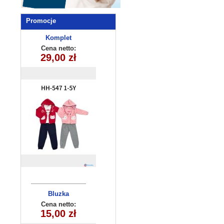
Promocje
Komplet
dziecięcy
Cena netto:
29,00 zł
HH-547(1-5)
10szt
Bluzka
dziecięca
Cena netto:
180626-13(6-16)
15,00 zł
6szt