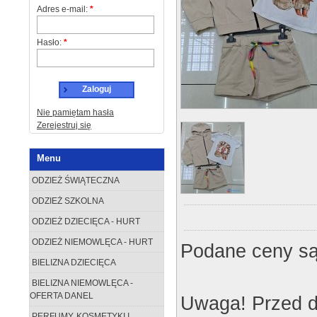
Adres e-mail:
*
Hasło:
*
Zaloguj
Nie pamiętam hasła
Zerejestruj się
Menu
ODZIEŻ ŚWIĄTECZNA
ODZIEŻ SZKOLNA
ODZIEŻ DZIECIĘCA - HURT
ODZIEŻ NIEMOWLĘCA - HURT
Podane ceny są
BIELIZNA DZIECIĘCA
BIELIZNA NIEMOWLĘCA -
OFERTA DANEL
Uwaga! Przed d
PERFUMY, KOSMETYKI I