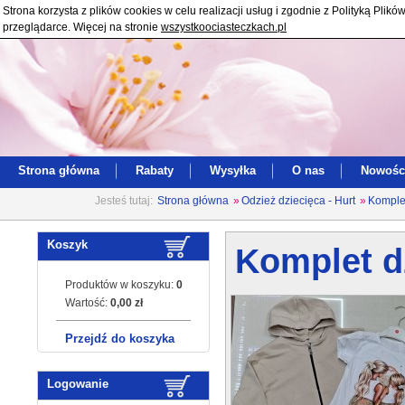
Strona korzysta z plików cookies w celu realizacji usług i zgodnie z Polityką Pl
przeglądarce. Więcej na stronie
wszystkoociasteczkach.pl
Strona główna
Rabaty
Wysyłka
O nas
Nowośc
Jesteś tutaj:
Strona główna
»
Odzież dziecięca - Hurt
»
Komplet
Koszyk
Komplet dz
Produktów w koszyku:
0
Wartość:
0,00 zł
Przejdź do koszyka
Logowanie