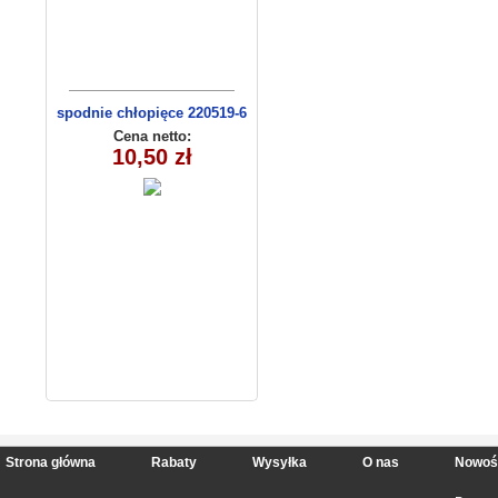
spodnie chłopięce 220519-6
(1- 4) 4 szt
Cena netto:
10,50 zł
Strona główna
Rabaty
Wysyłka
O nas
Nowoś