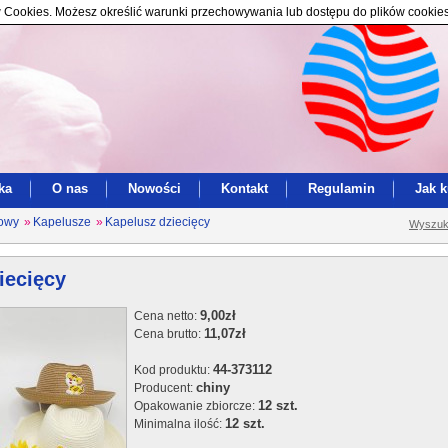
ików Cookies. Możesz określić warunki przechowywania lub dostępu do plików cookie
ka
O nas
Nowości
Kontakt
Regulamin
Jak 
łowy
»
Kapelusze
»
Kapelusz dziecięcy
Wyszuk
iecięcy
9,00zł
Cena netto:
11,07zł
Cena brutto:
44-373112
Kod produktu:
chiny
Producent:
12 szt.
Opakowanie zbiorcze:
12 szt.
Minimalna ilość: