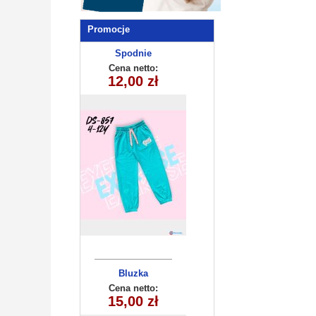
Promocje
Spodnie
dziecięce
Cena netto:
DS-857 (4-12)
12,00 zł
10szt
Bluzka
dziewczęca
Cena netto:
260625-35(6-16)
15,00 zł
6szt