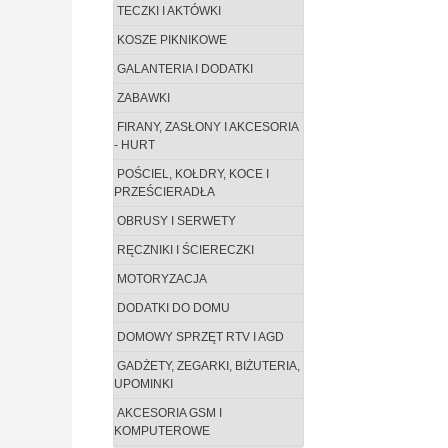
TECZKI I AKTÓWKI
KOSZE PIKNIKOWE
GALANTERIA I DODATKI
ZABAWKI
FIRANY, ZASŁONY I AKCESORIA
- HURT
POŚCIEL, KOŁDRY, KOCE I
PRZEŚCIERADŁA
OBRUSY I SERWETY
RĘCZNIKI I ŚCIERECZKI
MOTORYZACJA
DODATKI DO DOMU
DOMOWY SPRZĘT RTV I AGD
GADŻETY, ZEGARKI, BIŻUTERIA,
UPOMINKI
AKCESORIA GSM I
KOMPUTEROWE