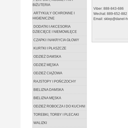
BIŻUTERIA
Viber: 888-843-686
ARTYKUŁY OCHRONNE I
Wechat: 889-652-882
HIGIENICZNE
Email: sklep@danel-hu
DODATKI I AKCESORIA
DZIECIĘCE I NIEMOWLĘCE
CZAPKI I NAKRYCIA GŁOWY
KURTKI I PŁASZCZE
ODZIEŻ DAMSKA
ODZIEŻ MĘSKA
ODZIEŻ CIĄŻOWA
RAJSTOPY I POŃCZOCHY
BIELIZNA DAMSKA
BIELIZNA MĘSKA
ODZIEŻ ROBOCZA I DO KUCHNI
TOREBKI, TORBY I PLECAKI
WALIZKI