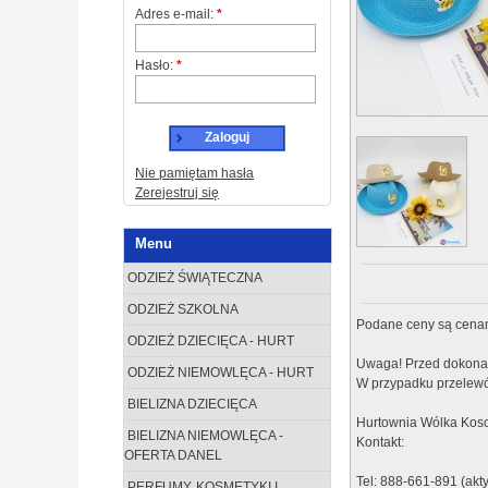
Adres e-mail:
*
Hasło:
*
Zaloguj
Nie pamiętam hasła
Zerejestruj się
Menu
ODZIEŻ ŚWIĄTECZNA
ODZIEŻ SZKOLNA
Podane ceny są cenam
ODZIEŻ DZIECIĘCA - HURT
Uwaga! Przed dokonan
ODZIEŻ NIEMOWLĘCA - HURT
W przypadku przelewó
BIELIZNA DZIECIĘCA
Hurtownia Wólka Koso
BIELIZNA NIEMOWLĘCA -
Kontakt:
OFERTA DANEL
Tel: 888-661-891 (akt
PERFUMY, KOSMETYKI I