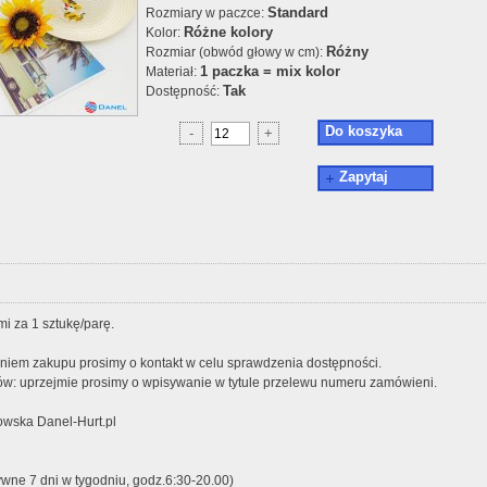
Standard
Rozmiary w paczce:
Różne kolory
Kolor:
Różny
Rozmiar (obwód głowy w cm):
1 paczka = mix kolor
Materiał:
Tak
Dostępność:
Do koszyka
-
+
Zapytaj
i za 1 sztukę/parę.
iem zakupu prosimy o kontakt w celu sprawdzenia dostępności.
w: uprzejmie prosimy o wpisywanie w tytule przelewu numeru zamówieni.
wska Danel-Hurt.pl
ywne 7 dni w tygodniu, godz.6:30-20.00)