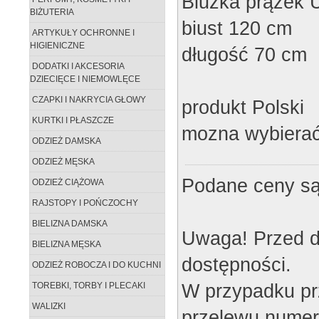
Bluzka prążek 
BIŻUTERIA
biust 120 cm
ARTYKUŁY OCHRONNE I
HIGIENICZNE
długość 70 cm
DODATKI I AKCESORIA
DZIECIĘCE I NIEMOWLĘCE
CZAPKI I NAKRYCIA GŁOWY
produkt Polski
KURTKI I PŁASZCZE
mozna wybierać
ODZIEŻ DAMSKA
ODZIEŻ MĘSKA
Podane ceny są
ODZIEŻ CIĄŻOWA
RAJSTOPY I POŃCZOCHY
BIELIZNA DAMSKA
Uwaga! Przed d
BIELIZNA MĘSKA
dostępności.
ODZIEŻ ROBOCZA I DO KUCHNI
W przypadku pr
TOREBKI, TORBY I PLECAKI
WALIZKI
przelewu numer