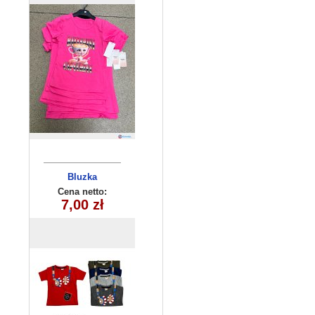
Bluzka
chłopięca
Cena netto:
7,00 zł
(1-4) 4szt