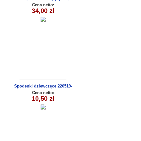
8156
Cena netto:
34,00 zł
Spodenki dziewczęce 220519-
3 (9-12)
Cena netto:
10,50 zł