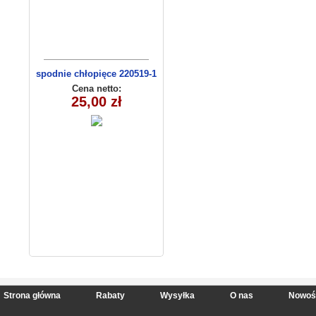
spodnie chłopięce 220519-1
(1-6) 5szt
Cena netto:
25,00 zł
Strona główna
Rabaty
Wysyłka
O nas
Nowoś