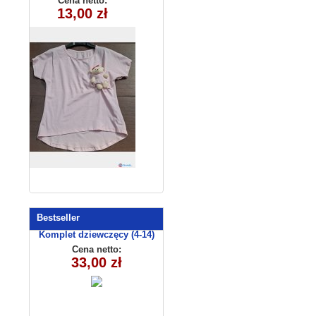
Cena netto:
180626-11(4-14)
13,00 zł
6szt
Bestseller
Komplet dziewczęcy (4-14)
EAJ0605
Cena netto:
33,00 zł