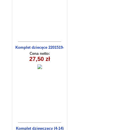
Komplet dziecęce 2201519-
13(92-110m) 4szt
Cena netto:
27,50 zł
Komplet dziewczęcy (4-14)