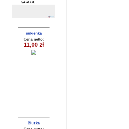
sukienka
dziewczęca
Cena netto:
11,00 zł
(1-4)4szt
Bluzka
dziecięca