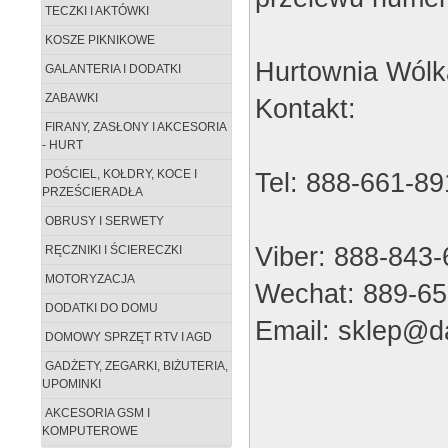
TECZKI I AKTÓWKI
KOSZE PIKNIKOWE
Hurtownia Wólk
GALANTERIA I DODATKI
ZABAWKI
Kontakt:
FIRANY, ZASŁONY I AKCESORIA
- HURT
Tel: 888-661-89
POŚCIEL, KOŁDRY, KOCE I
PRZEŚCIERADŁA
OBRUSY I SERWETY
Viber: 888-843
RĘCZNIKI I ŚCIERECZKI
MOTORYZACJA
Wechat: 889-65
DODATKI DO DOMU
Email: sklep@da
DOMOWY SPRZĘT RTV I AGD
GADŻETY, ZEGARKI, BIŻUTERIA,
UPOMINKI
AKCESORIA GSM I
KOMPUTEROWE