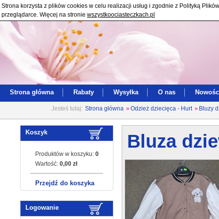
Strona korzysta z plików cookies w celu realizacji usług i zgodnie z Polityką Pl
przeglądarce. Więcej na stronie
wszystkoociasteczkach.pl
Strona główna
Rabaty
Wysyłka
O nas
Nowośc
Jesteś tutaj:
Strona główna
»
Odzież dziecięca - Hurt
»
Bluzy d
Koszyk
Bluza dzi
Produktów w koszyku:
0
Wartość:
0,00 zł
Przejdź do koszyka
Logowanie