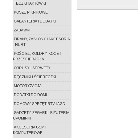
TECZKI I AKTÓWKI
KOSZE PIKNIKOWE
GALANTERIA I DODATKI
ZABAWKI
FIRANY, ZASŁONY I AKCESORIA
- HURT
POŚCIEL, KOŁDRY, KOCE I
PRZEŚCIERADŁA
OBRUSY I SERWETY
RĘCZNIKI I ŚCIERECZKI
MOTORYZACJA
DODATKI DO DOMU
DOMOWY SPRZĘT RTV I AGD
GADŻETY, ZEGARKI, BIŻUTERIA,
UPOMINKI
AKCESORIA GSM I
KOMPUTEROWE