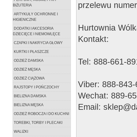
przelewu numer
BIŻUTERIA
ARTYKUŁY OCHRONNE I
HIGIENICZNE
Hurtownia Wólk
DODATKI I AKCESORIA
DZIECIĘCE I NIEMOWLĘCE
Kontakt:
CZAPKI I NAKRYCIA GŁOWY
KURTKI I PŁASZCZE
Tel: 888-661-89
ODZIEŻ DAMSKA
ODZIEŻ MĘSKA
ODZIEŻ CIĄŻOWA
Viber: 888-843
RAJSTOPY I POŃCZOCHY
Wechat: 889-65
BIELIZNA DAMSKA
Email: sklep@da
BIELIZNA MĘSKA
ODZIEŻ ROBOCZA I DO KUCHNI
TOREBKI, TORBY I PLECAKI
WALIZKI