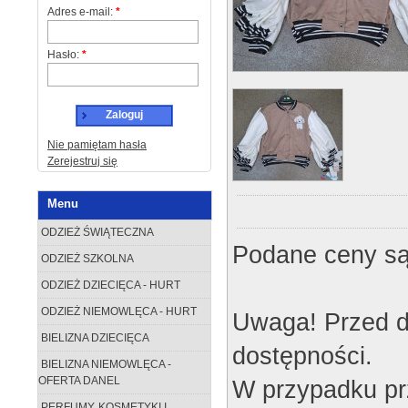
Adres e-mail:
*
Hasło:
*
Zaloguj
Nie pamiętam hasła
Zerejestruj się
Menu
ODZIEŻ ŚWIĄTECZNA
Podane ceny są
ODZIEŻ SZKOLNA
ODZIEŻ DZIECIĘCA - HURT
ODZIEŻ NIEMOWLĘCA - HURT
Uwaga! Przed d
BIELIZNA DZIECIĘCA
dostępności.
BIELIZNA NIEMOWLĘCA -
OFERTA DANEL
W przypadku pr
PERFUMY, KOSMETYKI I