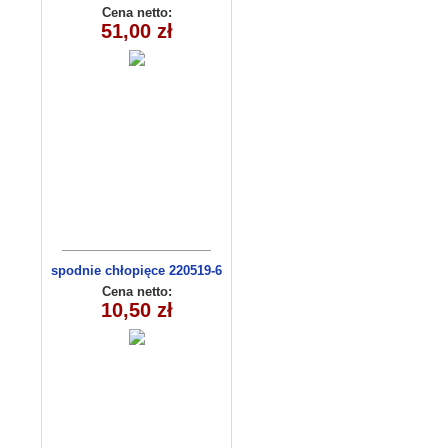
8159
Cena netto:
51,00 zł
spodnie chłopięce 220519-6
(1- 4) 4 szt
Cena netto:
10,50 zł