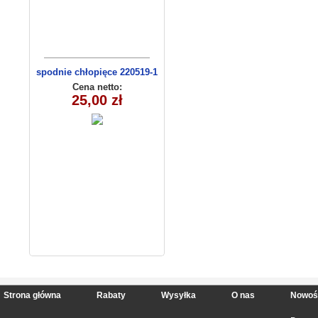
spodnie chłopięce 220519-1
(1-6) 5szt
Cena netto:
25,00 zł
Strona główna
Rabaty
Wysyłka
O nas
Nowoś