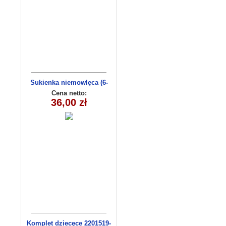
Sukienka niemowlęca (6-
36msc) C3009-1
Cena netto:
36,00 zł
Komplet dziecęce 2201519-