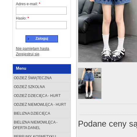
Adres e-mail:
*
Hasło:
*
Zaloguj
Nie pamiętam hasła
Zerejestruj się
Menu
ODZIEŻ ŚWIĄTECZNA
ODZIEŻ SZKOLNA
ODZIEŻ DZIECIĘCA - HURT
ODZIEŻ NIEMOWLĘCA - HURT
BIELIZNA DZIECIĘCA
Podane ceny są
BIELIZNA NIEMOWLĘCA -
OFERTA DANEL
PERFUMY, KOSMETYKI I