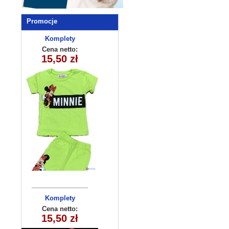
Promocje
Komplety
dziecięce
Cena netto:
15,50 zł
(5-8) 4szt
Komplety
dziecięce
Cena netto:
15,50 zł
(5-8) 4szt