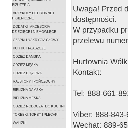
BIŻUTERIA
Uwaga! Przed d
ARTYKUŁY OCHRONNE I
dostępności.
HIGIENICZNE
DODATKI I AKCESORIA
W przypadku pr
DZIECIĘCE I NIEMOWLĘCE
przelewu numer
CZAPKI I NAKRYCIA GŁOWY
KURTKI I PŁASZCZE
ODZIEŻ DAMSKA
Hurtownia Wólk
ODZIEŻ MĘSKA
Kontakt:
ODZIEŻ CIĄŻOWA
RAJSTOPY I POŃCZOCHY
BIELIZNA DAMSKA
Tel: 888-661-89
BIELIZNA MĘSKA
ODZIEŻ ROBOCZA I DO KUCHNI
Viber: 888-843
TOREBKI, TORBY I PLECAKI
Wechat: 889-65
WALIZKI