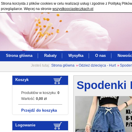
Strona korzysta z plików cookies w celu realizacji usług i zgodnie z Polityką Pl
przeglądarce. Więcej na stronie
wszystkoociasteczkach.pl
Strona główna
Rabaty
Wysyłka
O nas
Nowośc
Jesteś tutaj:
Strona główna
»
Odzież dziecięca - Hurt
»
Spoden
Koszyk
Spodenki 
Produktów w koszyku:
0
Wartość:
0,00 zł
Przejdź do koszyka
Logowanie