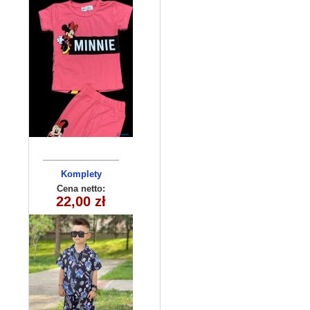
Komplety
dziecięce
Cena netto:
22,00 zł
(3-10 ) 5szt