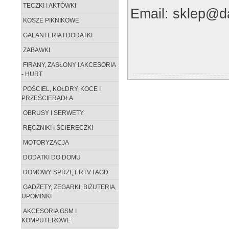
TECZKI I AKTÓWKI
Email: sklep@da
KOSZE PIKNIKOWE
GALANTERIA I DODATKI
ZABAWKI
FIRANY, ZASŁONY I AKCESORIA
- HURT
POŚCIEL, KOŁDRY, KOCE I
PRZEŚCIERADŁA
OBRUSY I SERWETY
RĘCZNIKI I ŚCIERECZKI
MOTORYZACJA
DODATKI DO DOMU
DOMOWY SPRZĘT RTV I AGD
GADŻETY, ZEGARKI, BIŻUTERIA,
UPOMINKI
AKCESORIA GSM I
KOMPUTEROWE