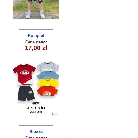
Komplet
chlopiecy 5578
Cena netto:
17,00 zł
(3-6) 4szt
Bluzka
dziecięca