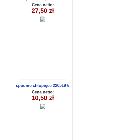
13(92-110m) 4szt
Cena netto:
27,50 zł
spodnie chłopięce 220519-6
(1- 4) 4 szt
Cena netto:
10,50 zł